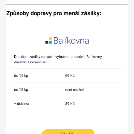
Způsoby dopravy pro menší zásilky:
Doručení zásilky na vámi vybranou pobočku Balíkovny
doručování 1-2 pracovní dny
do 15 kg
69 Kč
od 15 kg
není možné
+ dobírka
39 Kč