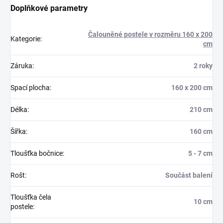
Doplňkové parametry
Čalouněné postele v rozměru 160 x 200
Kategorie
:
cm
Záruka
:
2 roky
Spací plocha
:
160 x 200 cm
Délka
:
210 cm
Šířka
:
160 cm
Tloušťka bočnice
:
5 - 7 cm
Rošt
:
Součást balení
Tloušťka čela
10 cm
postele
: