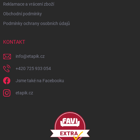
Reklamace a vrácení zboží
Obchodní podmínky
Podmínky ochrany osobních údajů
KONTAKT
info
@
etapik.cz
+420 725 933 054
Jsme také na Facebooku
etapik.cz