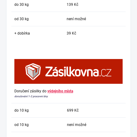
do 30 kg
139 Kč
od 30 kg
není možné
+ dobírka
39 Kč
Doručení zásilky do
výdejního místa
doručování 1-2 pracovní dny
do 10 kg
699 Kč
od 10 kg
není možné