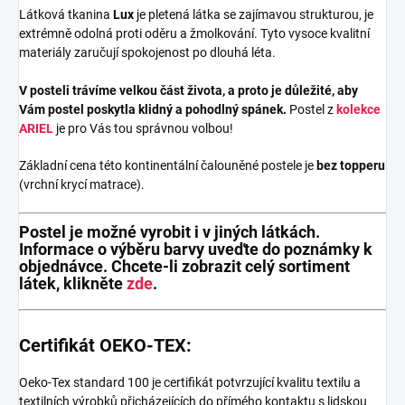
Látková tkanina
Lux
je pletená látka se zajímavou strukturou, je
extrémně odolná proti oděru a žmolkování. Tyto vysoce kvalitní
materiály zaručují spokojenost po dlouhá léta.
V posteli trávíme velkou část života, a proto je důležité, aby
Vám postel poskytla klidný a pohodlný spánek.
Postel z
kolekce
ARIEL
je pro Vás tou správnou volbou!
Základní cena této kontinentální čalouněné postele je
bez topperu
(vrchní krycí matrace).
Postel je možné vyrobit i v jiných látkách.
Informace o výběru barvy uveďte do poznámky k
objednávce. Chcete-li zobrazit celý sortiment
látek, klikněte
zde
.
Certifikát OEKO-TEX:
Oeko-Tex standard 100 je certifikát potvrzující kvalitu textilu a
textilních výrobků přicházejících do přímého kontaktu s lidskou