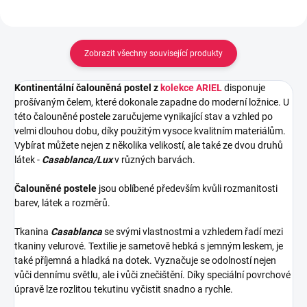
Zobrazit všechny související produkty
Kontinentální čalouněná postel z
kolekce ARIEL
disponuje
prošívaným čelem, které dokonale zapadne do moderní ložnice. U
této čalouněné postele zaručujeme vynikající stav a vzhled po
velmi dlouhou dobu, díky použitým vysoce kvalitním materiálům.
Vybírat můžete nejen z několika velikostí, ale také ze dvou druhů
látek -
Casablanca/Lux
v různých barvách.
Čalouněné postele
jsou oblíbené především kvůli rozmanitosti
barev, látek a rozměrů.
Tkanina
Casablanca
se svými vlastnostmi a vzhledem řadí mezi
tkaniny velurové. Textilie je sametově hebká s jemným leskem, je
také příjemná a hladká na dotek. Vyznačuje se odolností nejen
vůči dennímu světlu, ale i vůči znečištění. Díky speciální povrchové
úpravě lze rozlitou tekutinu vyčistit snadno a rychle.