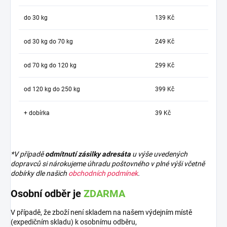
do 30 kg
139 Kč
od 30 kg do 70 kg
249 Kč
od 70 kg do 120 kg
299 Kč
od 120 kg do 250 kg
399 Kč
+ dobírka
39 Kč
*V případě
odmítnutí zásilky adresáta
u výše uvedených
dopravců si nárokujeme úhradu poštovného v plné výši včetně
dobírky dle našich
obchodních podmínek
.
Osobní odběr je
ZDARMA
V případě, že zboží není skladem na našem výdejním místě
(expedičním skladu) k osobnímu odběru,