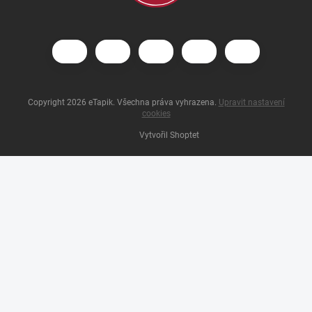
Copyright 2026
eTapik
. Všechna práva vyhrazena.
Upravit nastavení
cookies
Vytvořil Shoptet