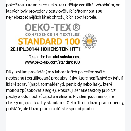
pokožkou. Organizace Oeko-Tex uděluje certifikát výrobkům, na
kterých byly provedeny testy ověřující přítomnost 100
nejnebezpečnějších látek ohrožujících spotřebitele.
Díky testům prováděným v laboratořích po celém světě
neobsahují certifikované produkty látky, které nepříznivě ovlivňují
lidské zdraví (např. formaldehyd, pesticidy nebo látky, které
mohou způsobovat alergie). Posuzují se také faktory jako cizí
pachy a odolnost vůči potu a slinám. K vidění jsou mimo jiné
etikety nejvyšší kvality standardu Oeko-Tex na ložní prádlo, peřiny,
polštáře, ale i ložní prádlo a dětské spodní prádlo.