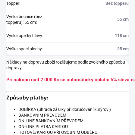
Topper
:
Bez topperu
Výška bočnice (bez
55 cm
topperu): 55 cm
:
Výška opěrky hlavy
:
118 cm
Výška spací plochy
:
35 cm
Náklady na dopravu zboží rozlišujeme podle zvoleného způsobu
dopravy.
Při nákupu nad 2 000 Kč se automaticky uplatní 5% sleva n
Způsoby platby:
DOBÍRKA (úhrada zásilky při doručování kurýrovi)
BANKOVNÍM PŘEVODEM
ON-LINE BANKOVNÍM PŘEVODEM
ON-LINE PLATBA KARTOU
HOTOVĚ/KARTOU PŘI OSOBNÍM ODBĚRU