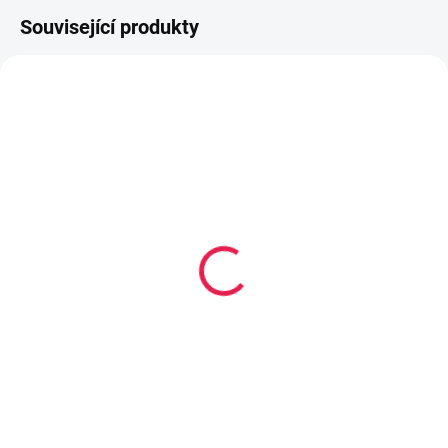
Související produkty
80-180 X 200 CM
80-180 X 200 CM
14-21 DNÍ
14-21 DNÍ
Vysoce
Kapesní matrace
flexibilní/Vícekapsová
MARSEILLE - 19 cm, H2
matrace TARONTO - 21
3 139 Kč
od
cm, H2,5
5 929 Kč
od
Detail
Detail