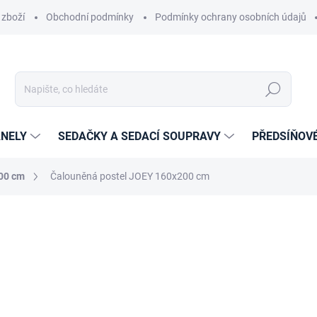
 zboží
Obchodní podmínky
Podmínky ochrany osobních údajů
Hledat
NELY
SEDAČKY A SEDACÍ SOUPRAVY
PŘEDSÍŇOV
200 cm
Čalouněná postel JOEY 160x200 cm
cení
ZNAČKA:
ETAPIK
17 069 Kč
14 106,61 Kč bez DPH
Měrná
ZVOLTE VARIANTU
cena: