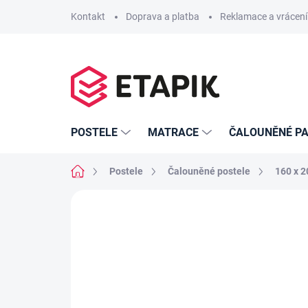
Přejít
Kontakt
Doprava a platba
Reklamace a vrácení
na
obsah
POSTELE
MATRACE
ČALOUNĚNÉ PA
Domů
Postele
Čalouněné postele
160 x 
Neohodnoceno
Podrobnosti hodno