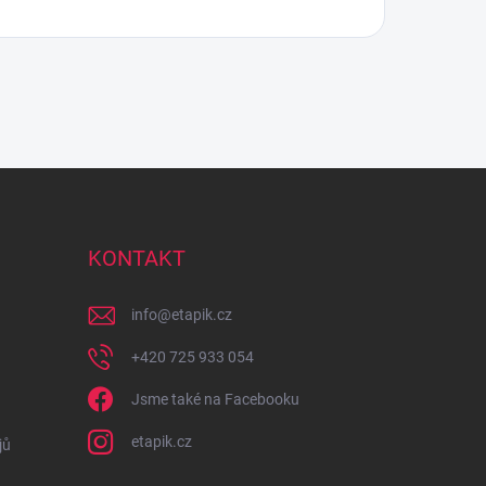
KONTAKT
info
@
etapik.cz
+420 725 933 054
Jsme také na Facebooku
etapik.cz
jů