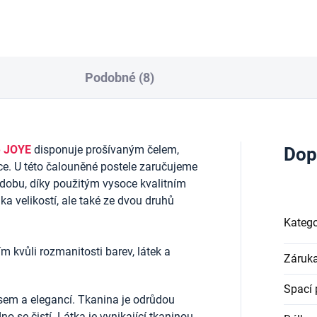
Podobné (8)
e JOYE
disponuje prošívaným čelem,
Dop
e. U této čalouněné postele zaručujeme
 dobu, díky použitým vysoce kvalitním
ka velikostí, ale také ze dvou druhů
Katego
m kvůli rozmanitosti barev, látek a
Záruk
Spací 
sem a elegancí. Tkanina je odrůdou
o se čistí. Látka je vynikající tkaninou