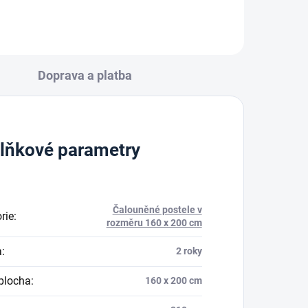
Doprava a platba
lňkové parametry
Čalouněné postele v
rie
:
rozměru 160 x 200 cm
a
:
2 roky
plocha
:
160 x 200 cm