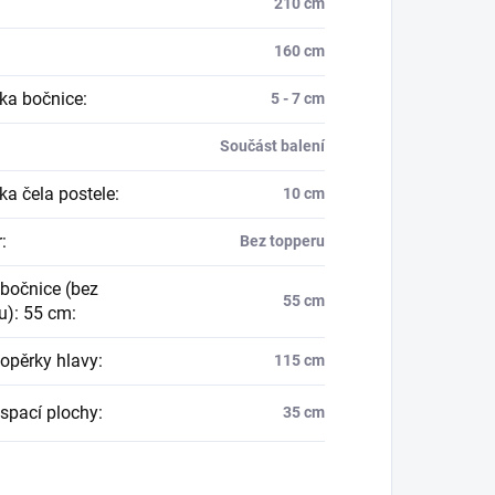
210 cm
160 cm
ka bočnice
:
5 - 7 cm
Součást balení
ka čela postele
:
10 cm
r
:
Bez topperu
bočnice (bez
55 cm
u): 55 cm
:
opěrky hlavy
:
115 cm
spací plochy
:
35 cm