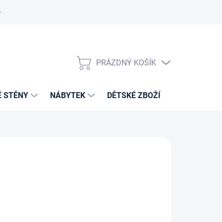
PRÁZDNÝ KOŠÍK
NÁKUPNÍ
KOŠÍK
É STĚNY
NÁBYTEK
DĚTSKÉ ZBOŽÍ
VZORNÍKY 