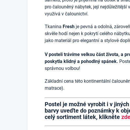
pro čalouněný nábytek, její nejdůležitější 
využívá v čalounictví.
Tkanina
Fresh
je pevná a odolná, zároveň
skvěle hodí nejen k pokrytí celého nábytku
jako materiál pro elegantní a stylové dopl
V posteli trávíme velkou část života, a pr
poskytla klidný a pohodlný spánek.
Poste
správnou volbou!
Základní cena této kontinentální čalouněn
matrace).
Postel je možné vyrobit i v jinýc
barvy uveďte do poznámky k obje
celý sortiment látek, klikněte
zd