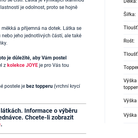
Délka
:
vlastností je odolnost, proto se hojně
Šířka
:
Tloušť
 měkká a příjemná na dotek. Látka se
 nebo jeho jednotlivých částí, ale také
Rošt
:
ňky.
Tloušť
oto je důležité, aby Vám postel
l z
kolekce JOYE
je pro Vás tou
Toppe
Výška 
é postele je
bez topperu
(vrchní krycí
topper
Výška 
h látkách. Informace o výběru
Výška 
dnávce. Chcete-li zobrazit
e
.