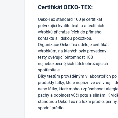
Certifikát OEKO-TEX:
Oeko-Tex standard 100 je certifikát
potvrzující kvalitu textilu a textilních
výrobků přicházejících do přímého
kontaktu s lidskou pokožkou.
Organizace Oeko-Tex uděluje certifikát
výrobkům, na kterých byly provedeny
testy ověřující přítomnost 100
nejnebezpečnějších látek ohrožujících
spotřebitele.
Díky testům prováděným v laboratořích po 
produkty látky, které nepříznivě ovlivňují li
nebo látky, které mohou způsobovat alergie)
pachy a odolnost vůči potu a slinám. K vidě
standardu Oeko-Tex na ložní prádlo, peřiny, 
spodní prádlo.