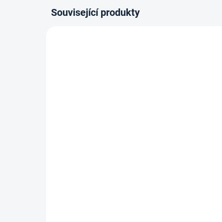
Související produkty
80-180 X 200 CM
80-180
14-21 DNÍ
Termoelastická/Vícekapsová
Ter
matrace CATANIA - 22 cm,
mat
H2
cm,
6 669 Kč
5
Detail
od
od