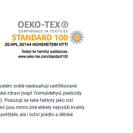
celém světě neobsahují certifikované
dské zdraví (např. formaldehyd, pesticidy
. Posuzují se také faktory jako cizí
ní jsou mimo jiné etikety nejvyšší kvality
polštáře, ale i ložní prádlo a dětské