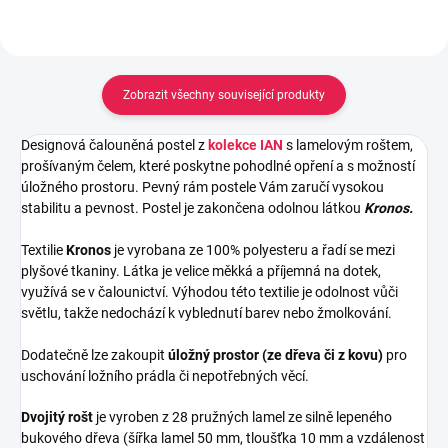
Zobrazit všechny související produkty
Designová čalouněná postel z
kolekce IAN
s lamelovým roštem,
prošívaným čelem, které poskytne pohodlné opření a s možností
úložného prostoru. Pevný rám postele Vám zaručí vysokou
stabilitu a pevnost. Postel je zakončena odolnou látkou
Kronos.
Textilie
Kronos
je vyrobana ze 100% polyesteru a řadí se mezi
plyšové tkaniny. Látka je velice měkká a příjemná na dotek,
využívá se v čalounictví. Výhodou této textilie je odolnost vůči
světlu, takže nedochází k vyblednutí barev nebo žmolkování.
Dodatečně lze zakoupit
úložný prostor (ze dřeva či z kovu)
pro
uschování ložního prádla či nepotřebných věcí.
Dvojitý rošt
je vyroben z 28 pružných lamel ze silně lepeného
bukového dřeva (šířka lamel 50 mm, tloušťka 10 mm a vzdálenost