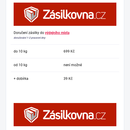
Doručení zásilky do
výdejního místa
doručování 1-2 pracovní dny
do 10 kg
699 Kč
od 10 kg
není možné
+ dobírka
39 Kč