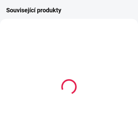
Související produkty
80-180 X 200 CM
80-180 X 200 CM
14-21 DNÍ
14-21 DNÍ
Kapesní matrace
Termoelastická/Kapesní
VERONA Maxi - 24 cm,
matrace ROMA - 22 cm,
H2,5
H2
3 679 Kč
4 809 Kč
od
od
Detail
Detail