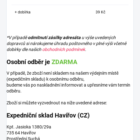
+ dobírka
39 Kč
*V případě
odmítnutí zásilky adresáta
u výše uvedených
dopravců si nárokujeme úhradu poštovného v plné výši včetně
dobírky dle našich
obchodních podmínek
.
Osobní odběr je
ZDARMA
V případě, že zboží není skladem na našem výdejním místě
(expedičním skladu) k osobnímu odběru,
budeme vás po naskladnění informovat a upřesníme vám termín
odběru.
Zboží si můžete vyzvednout na níže uvedené adrese:
Expedniční sklad Havířov (CZ)
Kpt. Jasioka 1380/29a
735 64 Havířov
Prostřední Suchá