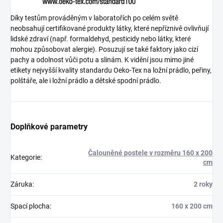
Díky testům prováděným v laboratořích po celém světě
neobsahují certifikované produkty látky, které nepříznivě ovlivňují
lidské zdraví (např. formaldehyd, pesticidy nebo látky, které
mohou způsobovat alergie). Posuzují se také faktory jako cizí
pachy a odolnost vůči potu a slinám. K vidění jsou mimo jiné
etikety nejvyšší kvality standardu Oeko-Tex na ložní prádlo, peřiny,
polštáře, ale i ložní prádlo a dětské spodní prádlo.
Doplňkové parametry
Čalouněné postele v rozměru 160 x 200
Kategorie
:
cm
Záruka
:
2 roky
Spací plocha
:
160 x 200 cm