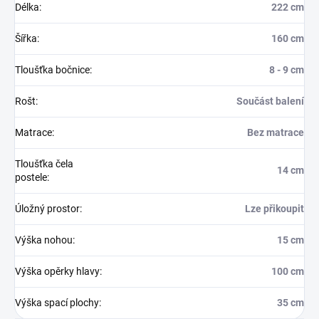
Délka
:
222 cm
Šířka
:
160 cm
Tloušťka bočnice
:
8 - 9 cm
Rošt
:
Součást balení
Matrace
:
Bez matrace
Tloušťka čela
14 cm
postele
:
Úložný prostor
:
Lze přikoupit
Výška nohou
:
15 cm
Výška opěrky hlavy
:
100 cm
Výška spací plochy
:
35 cm