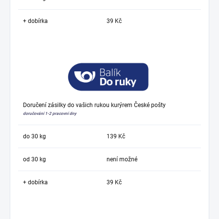
+ dobírka
39 Kč
Doručení zásilky do vašich rukou kurýrem České pošty
doručování 1-2 pracovní dny
do 30 kg
139 Kč
od 30 kg
není možné
+ dobírka
39 Kč