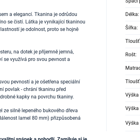
Spací 
sem a elegancí. Tkanina je odrůdou
Délka
:
o se čistí. Látka je vynikající tkaninou
Šířka
:
vlastností je odolnost, proto se hojně
Tloušť
teru, na dotek je příjemně jemná,
Rošt
:
í se využívá pro svou pevnost a
Matra
Tloušť
svou pevností a je ošetřena speciální
ní povlak - chrání tkaninu před
Výška
k drobné kapky na povrchu tkaniny.
Výška 
el ze silně lepeného bukového dřeva
zdálenost lamel 80 mm) přizpůsobená
Výška 
alitní spánek a pohodlí. Zamiluje si je