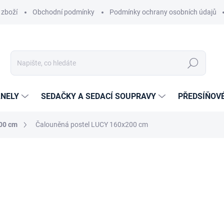
 zboží
Obchodní podmínky
Podmínky ochrany osobních údajů
Hledat
NELY
SEDAČKY A SEDACÍ SOUPRAVY
PŘEDSÍŇOV
200 cm
Čalouněná postel LUCY 160x200 cm
cení
ZNAČKA:
ETAPIK
13 299 Kč
10 990,91 Kč
bez DPH
Měrná
ZVOLTE VARIANTU
cena: