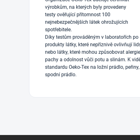
výrobkům, na kterých byly provedeny
testy ověřující přítomnost 100
nejnebezpečnějších látek ohrožujících
spotřebitele.
Díky testům prováděným v laboratořích po 
produkty látky, které nepříznivě ovlivňují li
nebo látky, které mohou způsobovat alergie)
pachy a odolnost vůči potu a slinám. K vidě
standardu Oeko-Tex na ložní prádlo, peřiny, 
spodní prádlo.
Z