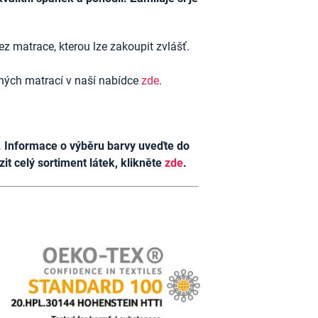
ez matrace, kterou lze zakoupit zvlášť.
ených matrací v naší nabídce
zde
.
ch. Informace o výběru barvy uveďte do
t celý sortiment látek, klikněte
zde
.