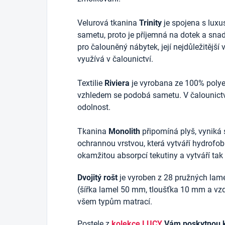
Velurová tkanina
Trinity
je spojena s luxu
sametu, proto je příjemná na dotek a snadn
pro čalouněný nábytek, její nejdůležitější 
využívá v čalounictví.
Textilie
Riviera
je vyrobana ze 100% polyes
vzhledem se podobá sametu. V čalounictv
odolnost.
Tkanina
Monolith
připomíná plyš, vyniká 
ochrannou vrstvou, která vytváří hydrofob
okamžitou absorpcí tekutiny a vytváří ta
Dvojitý rošt
je vyroben z 28 pružných lam
(šířka lamel 50 mm, tloušťka 10 mm a v
všem typům matrací.
Postele z
kolekce LUCY
Vám poskytnou kv