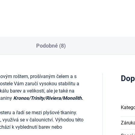
Podobné (8)
lovým roštem, prošívaným
čelem a s
Dop
stele Vám zaručí vysokou stabilitu a
lu barev a velikostí, ale je také na
tkaniny
Kronos/Trinity/Riviera/Monolith.
Katego
teru a řadí se mezi plyšové tkaniny.
, využívá se v čalounictví. Výhodou této
Záruk
dochází k vyblednutí barev nebo