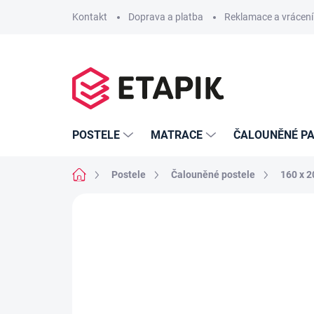
Přejít
Kontakt
Doprava a platba
Reklamace a vrácení
na
obsah
POSTELE
MATRACE
ČALOUNĚNÉ PA
Domů
Postele
Čalouněné postele
160 x 
Neohodnoceno
Podrobnosti hodno