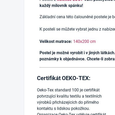
každý milovník spánku!
Základní cena této čalouněné postele je b
K posteli se můžete vybrat jednu z nabíz
Velikost matrace:
14
0x200 cm
Postel je možné vyrobit i v jiných látká
poznámky k objednávce. Chcete-li zobrazi
Certifikát OEKO-TEX:
Oeko-Tex standard 100 je certifikát
potvrzující kvalitu textilu a textilních
výrobků přicházejících do přímého
kontaktu s lidskou pokožkou.
Organizace Oeko-Tex uděluje certifikát