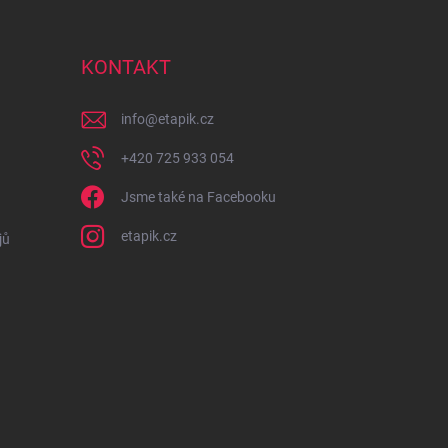
KONTAKT
info
@
etapik.cz
+420 725 933 054
Jsme také na Facebooku
etapik.cz
jů