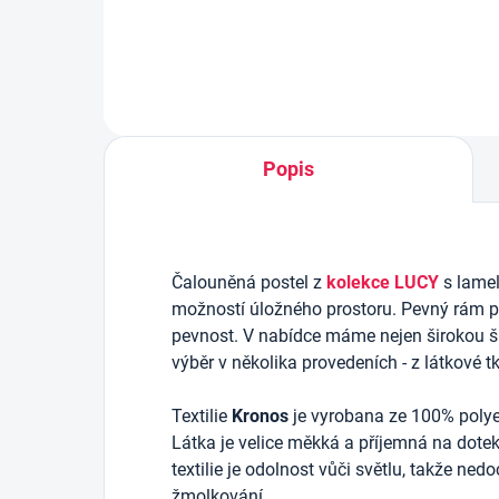
Popis
Čalouněná postel z
kolekce LUCY
s lame
možností úložného prostoru.
Pevný rám po
pevnost. V nabídce máme nejen širokou šká
výběr v několika provedeních - z látkové 
Textilie
Kronos
je vyrobana ze 100% polyes
Látka je velice měkká a příjemná na dotek
textilie je odolnost vůči světlu, takže ne
žmolkování.