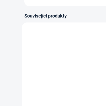
Související produkty
80-180 X 200 CM
80-180
14-21 DNÍ
Vysoce flexibilní/Kapesní
Lat
matrace Tuluza Maxi - 27
mat
cm, H2,5
4
od
4 719 Kč
Detail
od