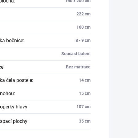
plocha
:
160 x 200 cm
222 cm
160 cm
ka bočnice
:
8 - 9 cm
Součást balení
ce
:
Bez matrace
ka čela postele
:
14 cm
 nohou
:
15 cm
opěrky hlavy
:
107 cm
spací plochy
:
35 cm