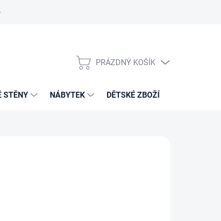
PRÁZDNÝ KOŠÍK
NÁKUPNÍ
KOŠÍK
É STĚNY
NÁBYTEK
DĚTSKÉ ZBOŽÍ
VZORNÍKY 