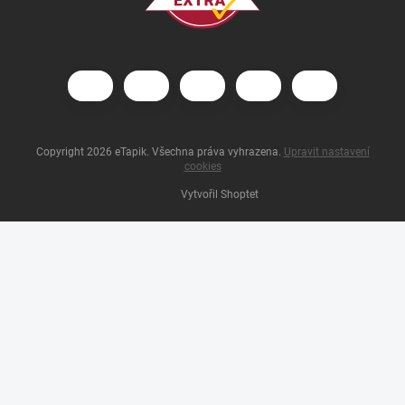
Copyright 2026
eTapik
. Všechna práva vyhrazena.
Upravit nastavení
cookies
Vytvořil Shoptet