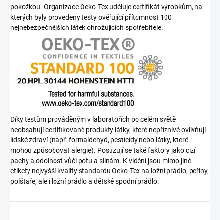
pokožkou. Organizace Oeko-Tex uděluje certifikát výrobkům, na
kterých byly provedeny testy ověřující přítomnost 100
nejnebezpečnějších látek ohrožujících spotřebitele.
Díky testům prováděným v laboratořích po celém světě
neobsahují certifikované produkty látky, které nepříznivě ovlivňují
lidské zdraví (např. formaldehyd, pesticidy nebo látky, které
mohou způsobovat alergie). Posuzují se také faktory jako cizí
pachy a odolnost vůči potu a slinám. K vidění jsou mimo jiné
etikety nejvyšší kvality standardu Oeko-Tex na ložní prádlo, peřiny,
polštáře, ale i ložní prádlo a dětské spodní prádlo.