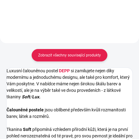
Detail
Detail
Zobrazit všechny související produkty
Luxusní čalouněnou postel
DEPP
si zamilujete nejen díky
modernímu a jednoduchému designu, ale také pro komfort, který
Vám poskytne. V nabídce máme nejen širokou škálu barev a
velikostí, ale je na výběr také ve dvou provedeních - z látkové
tkaniny
Soft
/
Lux.
Čalouněné postele
jsou oblíbené především kvůli rozmanitosti
barev, látek a rozměrů.
Tkanina
Soft
připomíná vzhledem přírodní kůži, která je na první
pohled nerozeznatelná od té pravé, pro svou pevnost je ideální pro