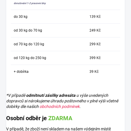
doručování 1-2 pracovní dny
do 30 kg
139 Kč
od 30 kg do 70 kg
249 Kč
od 70 kg do 120 kg
299 Kč
od 120 kg do 250 kg
399 Kč
+ dobírka
39 Kč
*V případě
odmítnutí zásilky adresáta
u výše uvedených
dopravců si nárokujeme úhradu poštovného v plné výši včetně
dobírky dle našich
obchodních podmínek
.
Osobní odběr je
ZDARMA
V případě, že zboží není skladem na našem výdejním místě