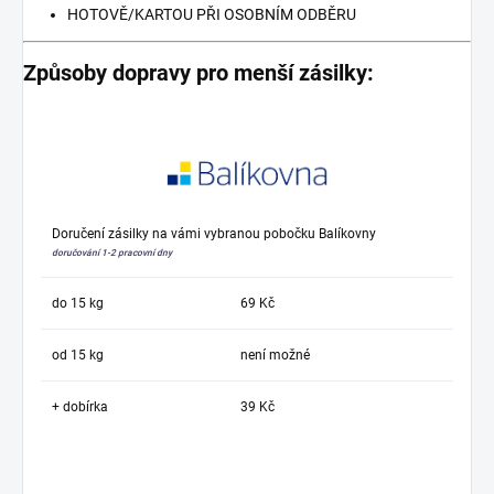
HOTOVĚ/KARTOU PŘI OSOBNÍM ODBĚRU
Způsoby dopravy pro menší zásilky:
Doručení zásilky na vámi vybranou pobočku Balíkovny
doručování 1-2 pracovní dny
do 15 kg
69 Kč
od 15 kg
není možné
+ dobírka
39 Kč