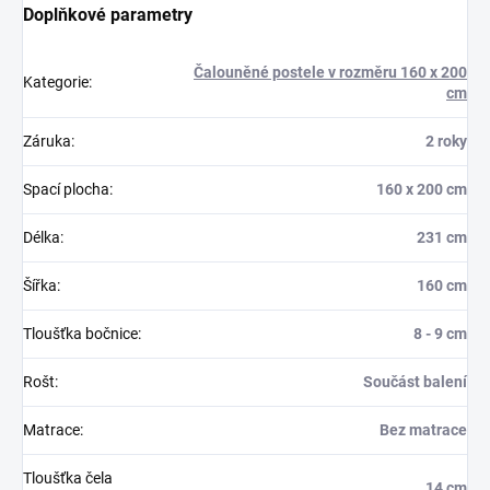
Doplňkové parametry
Čalouněné postele v rozměru 160 x 200
Kategorie
:
cm
Záruka
:
2 roky
Spací plocha
:
160 x 200 cm
Délka
:
231 cm
Šířka
:
160 cm
Tloušťka bočnice
:
8 - 9 cm
Rošt
:
Součást balení
Matrace
:
Bez matrace
Tloušťka čela
14 cm