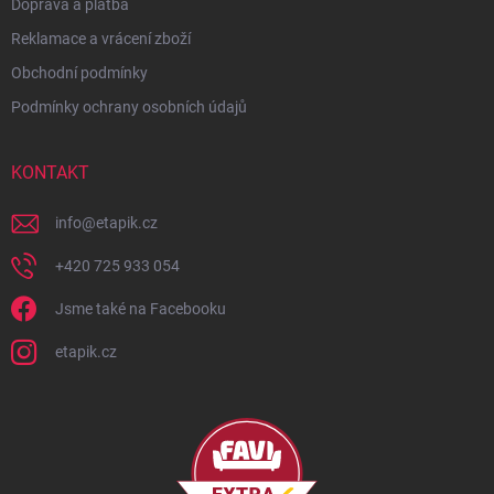
Doprava a platba
Reklamace a vrácení zboží
Obchodní podmínky
Podmínky ochrany osobních údajů
KONTAKT
info
@
etapik.cz
+420 725 933 054
Jsme také na Facebooku
etapik.cz