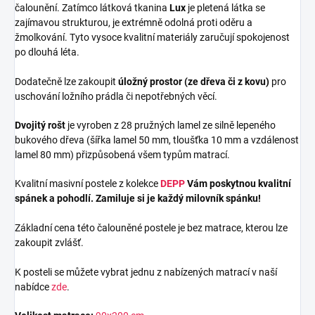
čalounění. Zatímco látková tkanina
Lux
je pletená látka se
zajímavou strukturou, je extrémně odolná proti oděru a
žmolkování. Tyto vysoce kvalitní materiály zaručují spokojenost
po dlouhá léta.
Dodatečně lze zakoupit
úložný prostor (ze dřeva či z kovu)
pro
uschování ložního prádla či nepotřebných věcí.
Dvojitý rošt
je vyroben z 28 pružných lamel ze silně lepeného
bukového dřeva (šířka lamel 50 mm, tloušťka 10 mm a vzdálenost
lamel 80 mm) přizpůsobená všem typům matrací.
Kvalitní masivní postele z kolekce
DEPP
Vám poskytnou kvalitní
spánek a pohodlí. Zamiluje si je každý milovník spánku!
Základní cena této čalouněné postele je bez matrace, kterou lze
zakoupit zvlášť.
K posteli se můžete vybrat jednu z nabízených matrací v naší
nabídce
zde
.