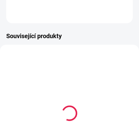
DETAILNÍ INFORMACE
ZEPTAT SE
HLÍDAT
Související produkty
80-180 X 200 CM
80-180 X 200 CM
✓ SKLADEM
14-21 DNÍ
(1 KS)
Kapesní matrace
Termoelastická/Kapesní
VERONA Plus - 22 cm,
matrace ANCONA - 20
H2,5
cm, H2
3 559 Kč
od
3 689 Kč
od