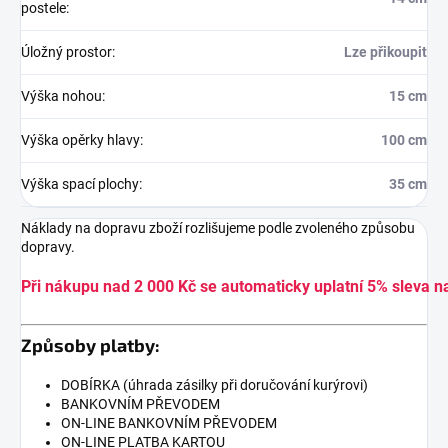
postele
:
Úložný prostor
:
Lze přikoupit
Výška nohou
:
15 cm
Výška opěrky hlavy
:
100 cm
Výška spací plochy
:
35 cm
Náklady na dopravu zboží rozlišujeme podle zvoleného způsobu
dopravy.
Při nákupu nad 2 000 Kč se automaticky uplatní 5% sleva n
Způsoby platby:
DOBÍRKA (úhrada zásilky při doručování kurýrovi)
BANKOVNÍM PŘEVODEM
ON-LINE BANKOVNÍM PŘEVODEM
ON-LINE PLATBA KARTOU