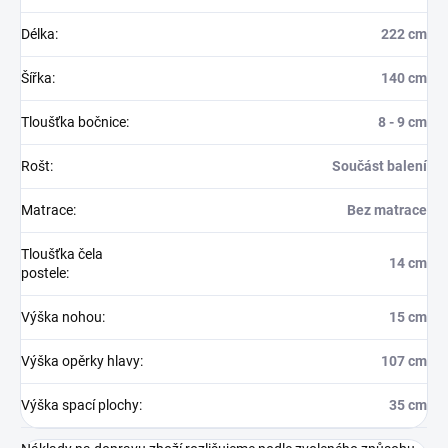
Délka
:
222 cm
Šířka
:
140 cm
Tloušťka bočnice
:
8 - 9 cm
Rošt
:
Součást balení
Matrace
:
Bez matrace
Tloušťka čela
14 cm
postele
:
Výška nohou
:
15 cm
Výška opěrky hlavy
:
107 cm
Výška spací plochy
:
35 cm