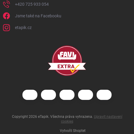
+420 725 933 054
Jsme také na Facebooku
etapik.cz
Copyright 2026
eTapik
. Všechna práva vyhrazena.
Upravit nastavení
cookies
Vytvořil Shoptet