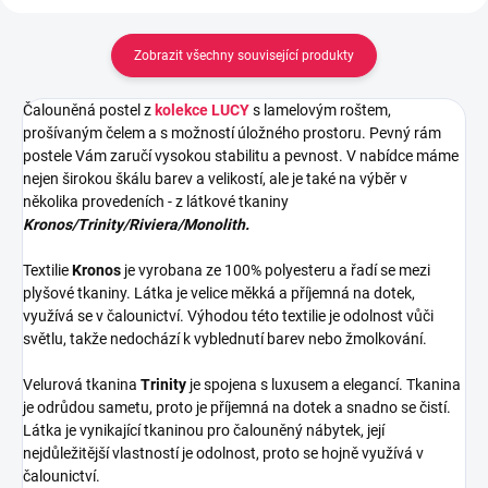
Zobrazit všechny související produkty
Čalouněná postel z
kolekce LUCY
s lamelovým roštem,
prošívaným
čelem a s možností úložného prostoru.
Pevný rám
postele Vám zaručí vysokou stabilitu a pevnost. V nabídce máme
nejen širokou škálu barev a velikostí, ale je také na výběr v
několika provedeních - z látkové tkaniny
Kronos/Trinity/Riviera/Monolith.
Textilie
Kronos
je vyrobana ze 100% polyesteru a řadí se mezi
plyšové tkaniny. Látka je velice měkká a příjemná na dotek,
využívá se v čalounictví. Výhodou této textilie je odolnost vůči
světlu, takže nedochází k vyblednutí barev nebo žmolkování.
Velurová tkanina
Trinity
je spojena s luxusem a elegancí. Tkanina
je odrůdou sametu, proto je příjemná na dotek a snadno se čistí.
Látka je vynikající tkaninou pro čalouněný nábytek, její
nejdůležitější vlastností je odolnost, proto se hojně využívá v
čalounictví.