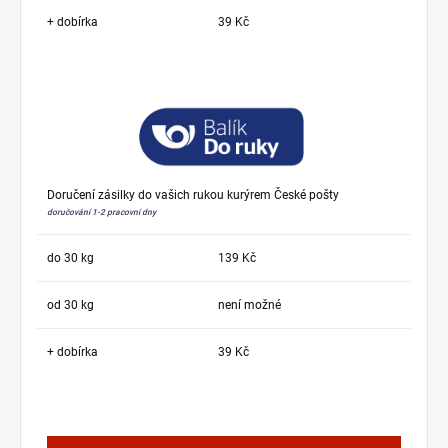
+ dobírka
39 Kč
Doručení zásilky do vašich rukou kurýrem České pošty
doručování 1-2 pracovní dny
do 30 kg
139 Kč
od 30 kg
není možné
+ dobírka
39 Kč