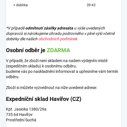
+ dobírka
39 Kč
*V případě
odmítnutí zásilky adresáta
u výše uvedených
dopravců si nárokujeme úhradu poštovného v plné výši včetně
dobírky dle našich
obchodních podmínek
.
Osobní odběr je
ZDARMA
V případě, že zboží není skladem na našem výdejním místě
(expedičním skladu) k osobnímu odběru,
budeme vás po naskladnění informovat a upřesníme vám termín
odběru.
Zboží si můžete vyzvednout na níže uvedené adrese:
Expedniční sklad Havířov (CZ)
Kpt. Jasioka 1380/29a
735 64 Havířov
Prostřední Suchá