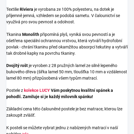
Textilie
Riviera
je vyrobana ze 100% polyesteru, na dotek je
příjemně jemná, vzhledem se podobá sametu. V čalounictví se
využívá pro svou pevnost a odolnost.
Tkanina
Monolith
připomíná plyš, vyniká svou pevností a je
ošetřena speciální ochrannou vrstvou, která vytváří hydrofobní
povlak - chrání tkaninu před okamžitou absorpcí tekutiny a vytváří
tak drobné kapky na povrchu tkaniny.
Dvojitý rošt
je vyroben z 28 pružných lamel ze silně lepeného
bukového dřeva (šířka lamel 50 mm, tloušťka 10 mm a vzdálenost
lamel 80 mm) přizpůsobená všem typům matrací.
Postele z
kolekce LUCY
Vám poskytnou kvalitní spánek a
pohodlí. Zamiluje si je každý milovník spánku!
Základní cena této čalouněné postele je bez matrace, kterou lze
zakoupit zvlášť.
K posteli se můžete vybrat jednu z nabízených matrací v naší
nabídce
zde
.