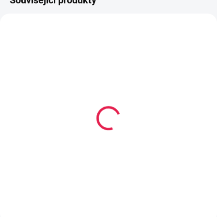
Související produkty
80-180 X 200 CM
80-180 X 200 CM
14-21 DNÍ
14-21 DNÍ
Vysoce
Termoelastická/Kapesní
flexibilní/Vícekapsová
matrace ROMA Plus - 23
matrace TARONTO - 21
cm, H3
cm, H2,5
5 929 Kč
5 279 Kč
od
od
Detail
Detail