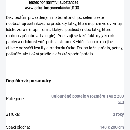
Díky testům prováděným v laboratořích po celém světě
neobsahují certifikované produkty látky, které nepříznivě ovlivňují
lidské zdraví (např. formaldehyd, pesticidy nebo látky, které
mohou způsobovat alergie). Posuzují se také faktory jako cizí
pachy a odolnost vůči potu a slinám. K vidění jsou mimo jiné
etikety nejvyšší kvality standardu Oeko-Tex na ložní prádlo, peřiny,
polštáře, ale i ložní prádlo a dětské spodní prádlo.
Doplňkové parametry
Čalouněné postele v rozměru 140 x 200
Kategorie
:
cm
Záruka
:
2 roky
Spací plocha
:
140 x 200 cm