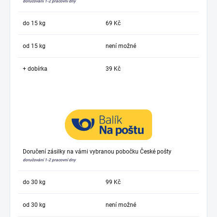
doručování 1-2 pracovní dny
do 15 kg
69 Kč
od 15 kg
není možné
+ dobírka
39 Kč
Doručení zásilky na vámi vybranou pobočku České pošty
doručování 1-2 pracovní dny
do 30 kg
99 Kč
od 30 kg
není možné