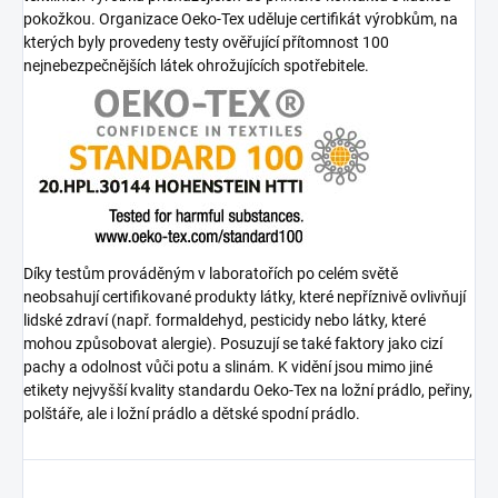
pokožkou. Organizace Oeko-Tex uděluje certifikát výrobkům, na
kterých byly provedeny testy ověřující přítomnost 100
nejnebezpečnějších látek ohrožujících spotřebitele.
Díky testům prováděným v laboratořích po celém světě
neobsahují certifikované produkty látky, které nepříznivě ovlivňují
lidské zdraví (např. formaldehyd, pesticidy nebo látky, které
mohou způsobovat alergie). Posuzují se také faktory jako cizí
pachy a odolnost vůči potu a slinám. K vidění jsou mimo jiné
etikety nejvyšší kvality standardu Oeko-Tex na ložní prádlo, peřiny,
polštáře, ale i ložní prádlo a dětské spodní prádlo.