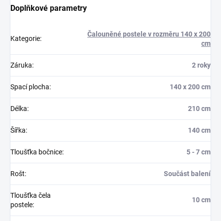
Doplňkové parametry
Čalouněné postele v rozměru 140 x 200
Kategorie
:
cm
Záruka
:
2 roky
Spací plocha
:
140 x 200 cm
Délka
:
210 cm
Šířka
:
140 cm
Tloušťka bočnice
:
5 - 7 cm
Rošt
:
Součást balení
Tloušťka čela
10 cm
postele
: