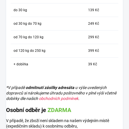
do 30 kg
139 Kč
od 30 kg do 70 kg
249 Kč
od 70 kg do 120 kg
299 Kč
od 120 kg do 250 kg
399 Kč
+ dobírka
39 Kč
*V případě
odmítnutí zásilky adresáta
u výše uvedených
dopravců si nárokujeme úhradu poštovného v plné výši včetně
dobírky dle našich
obchodních podmínek
.
Osobní odběr je
ZDARMA
V případě, že zboží není skladem na našem výdejním místě
(expedičním skladu) k osobnímu odběru,