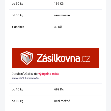
do 30 kg
139 Kč
od 30 kg
není možné
+ dobírka
39 Kč
Doručení zásilky do
výdejního místa
doručování 1-2 pracovní dny
do 10 kg
699 Kč
od 10 kg
není možné