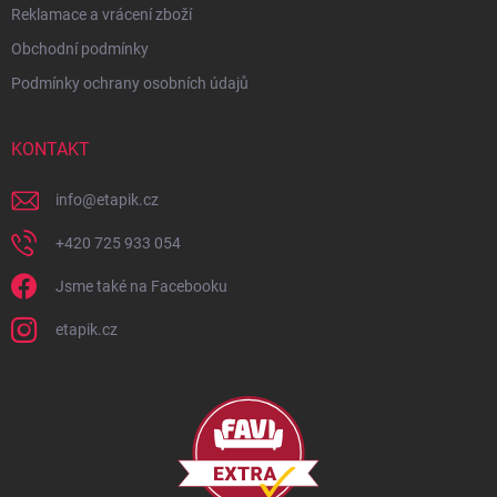
Reklamace a vrácení zboží
Obchodní podmínky
Podmínky ochrany osobních údajů
KONTAKT
info
@
etapik.cz
+420 725 933 054
Jsme také na Facebooku
etapik.cz