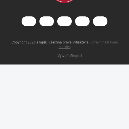
Copyright 2026
eTapik
. Všechna práva vyhrazena.
Upravit nastavení
cookies
Vytvořil Shoptet