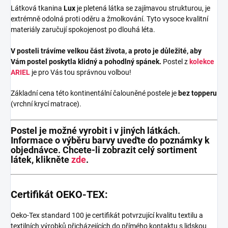
Látková tkanina
Lux
je pletená látka se zajímavou strukturou, je
extrémně odolná proti oděru a žmolkování. Tyto vysoce kvalitní
materiály zaručují spokojenost po dlouhá léta.
V posteli trávíme velkou část života, a proto je důležité, aby
Vám postel poskytla klidný a pohodlný spánek.
Postel z
kolekce
ARIEL
je pro Vás tou správnou volbou!
Základní cena této kontinentální čalouněné postele je
bez topperu
(vrchní krycí matrace).
Postel je možné vyrobit i v jiných látkách.
Informace o výběru barvy uveďte do poznámky k
objednávce. Chcete-li zobrazit celý sortiment
látek, klikněte
zde
.
Certifikát OEKO-TEX:
Oeko-Tex standard 100 je certifikát potvrzující kvalitu textilu a
textilních výrobků přicházejících do přímého kontaktu s lidskou