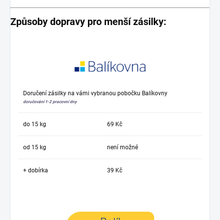
Způsoby dopravy pro menší zásilky:
Doručení zásilky na vámi vybranou pobočku Balíkovny
doručování 1-2 pracovní dny
do 15 kg
69 Kč
od 15 kg
není možné
+ dobírka
39 Kč