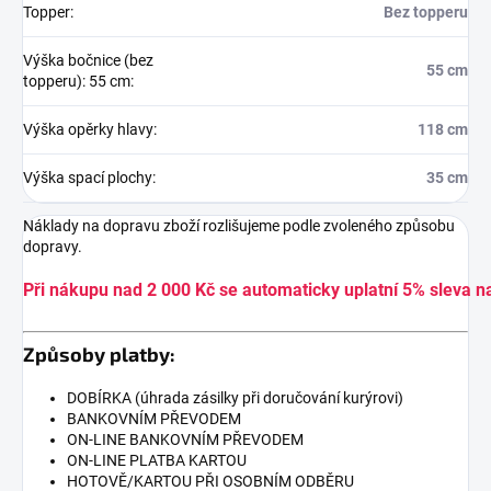
Topper
:
Bez topperu
Výška bočnice (bez
55 cm
topperu): 55 cm
:
Výška opěrky hlavy
:
118 cm
Výška spací plochy
:
35 cm
Náklady na dopravu zboží rozlišujeme podle zvoleného způsobu
dopravy.
Při nákupu nad 2 000 Kč se automaticky uplatní 5% sleva n
Způsoby platby:
DOBÍRKA (úhrada zásilky při doručování kurýrovi)
BANKOVNÍM PŘEVODEM
ON-LINE BANKOVNÍM PŘEVODEM
ON-LINE PLATBA KARTOU
HOTOVĚ/KARTOU PŘI OSOBNÍM ODBĚRU