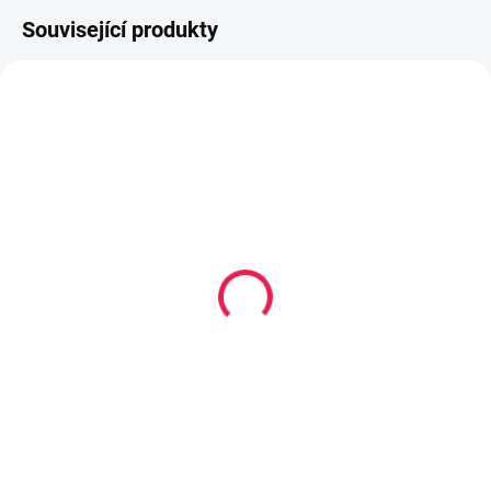
Související produkty
80-180 X 200 CM
80-180 X 200 CM
14-21 DNÍ
14-21 DNÍ
Vysoce
Vysoce flexibilní/Kapesní
flexibilní/Vícekapsová
matrace Tuluza Maxi -
matrace BIBIONE - 21
27 cm, H2,5
cm, H2,5
11 799 Kč
4 719 Kč
od
od
Detail
Detail