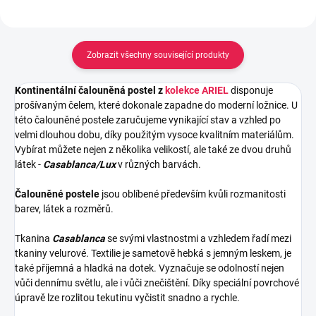
Zobrazit všechny související produkty
Kontinentální čalouněná postel z
kolekce ARIEL
disponuje
prošívaným čelem, které dokonale zapadne do moderní ložnice. U
této čalouněné postele zaručujeme vynikající stav a vzhled po
velmi dlouhou dobu, díky použitým vysoce kvalitním materiálům.
Vybírat můžete nejen z několika velikostí, ale také ze dvou druhů
látek -
Casablanca/Lux
v různých barvách.
Čalouněné postele
jsou oblíbené především kvůli rozmanitosti
barev, látek a rozměrů.
Tkanina
Casablanca
se svými vlastnostmi a vzhledem řadí mezi
tkaniny velurové. Textilie je sametově hebká s jemným leskem, je
také příjemná a hladká na dotek. Vyznačuje se odolností nejen
vůči dennímu světlu, ale i vůči znečištění. Díky speciální povrchové
úpravě lze rozlitou tekutinu vyčistit snadno a rychle.