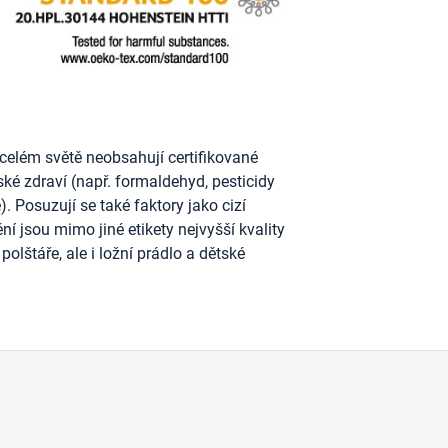
celém světě neobsahují certifikované
dské zdraví (např. formaldehyd, pesticidy
. Posuzují se také faktory jako cizí
ní jsou mimo jiné etikety nejvyšší kvality
polštáře, ale i ložní prádlo a dětské