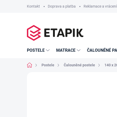
Přejít
Kontakt
Doprava a platba
Reklamace a vrácení
na
obsah
POSTELE
MATRACE
ČALOUNĚNÉ PA
Domů
Postele
Čalouněné postele
140 x 
Neohodnoceno
Podrobnosti hodno