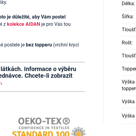
ňky.
Délka
:
Šířka
:
oto je důležité, aby Vám postel
l z
kolekce AIDAN
je pro Vás tou
Tloušť
Rošt
:
é postele je
bez topperu
(vrchní krycí
Tloušť
h látkách. Informace o výběru
Toppe
dnávce. Chcete-li zobrazit
e
.
Výška 
topper
Výška 
Výška 