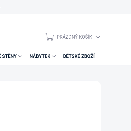
PRÁZDNÝ KOŠÍK
NÁKUPNÍ
KOŠÍK
É STĚNY
NÁBYTEK
DĚTSKÉ ZBOŽÍ
VZORNÍKY 