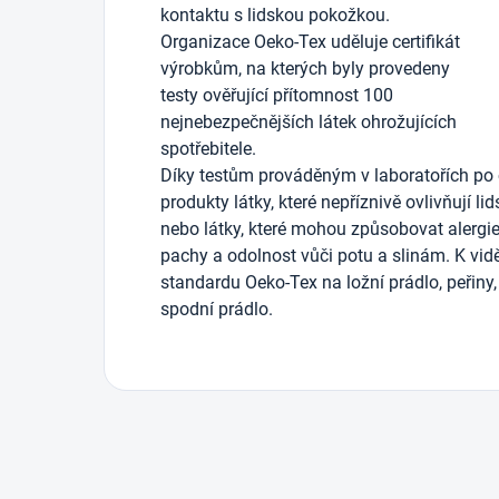
kontaktu s lidskou pokožkou.
Organizace Oeko-Tex uděluje certifikát
výrobkům, na kterých byly provedeny
testy ověřující přítomnost 100
nejnebezpečnějších látek ohrožujících
spotřebitele.
Díky testům prováděným v laboratořích po 
produkty látky, které nepříznivě ovlivňují li
nebo látky, které mohou způsobovat alergie)
pachy a odolnost vůči potu a slinám. K vidě
standardu Oeko-Tex na ložní prádlo, peřiny, 
spodní prádlo.