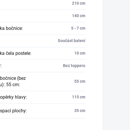
210 cm
140 cm
ka bočnice
:
5 - 7 cm
Součást balení
ka čela postele
:
10 cm
r
:
Bez topperu
bočnice (bez
55 cm
u): 55 cm
:
opěrky hlavy
:
115 cm
spací plochy
:
35 cm