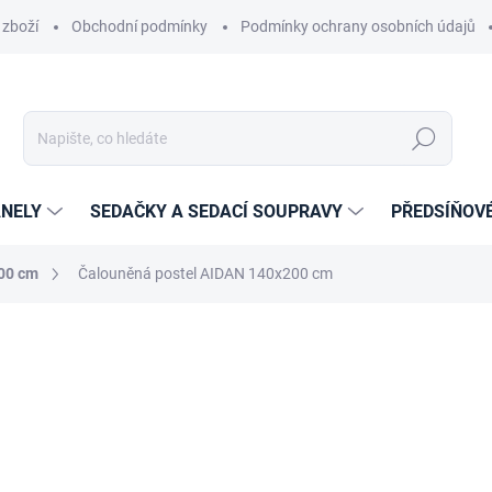
 zboží
Obchodní podmínky
Podmínky ochrany osobních údajů
Hledat
NELY
SEDAČKY A SEDACÍ SOUPRAVY
PŘEDSÍŇOV
200 cm
Čalouněná postel AIDAN 140x200 cm
cení
ZNAČKA:
ETAPIK
16 679 Kč
13 784,30 Kč bez DPH
Měrná
ZVOLTE VARIANTU
cena: