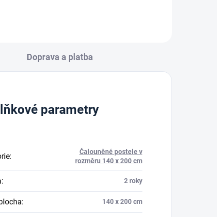
Doprava a platba
lňkové parametry
Čalouněné postele v
rie
:
rozměru 140 x 200 cm
a
:
2 roky
plocha
:
140 x 200 cm