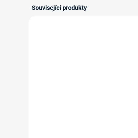
Související produkty
80-180 X 200 CM
80-180
14-21 DNÍ
Latexová/Termoelastická/Kapesní
Vys
matrace MILANO - 20 cm, H2
flex
matr
4 009 Kč
Detail
H2,
od
1
od