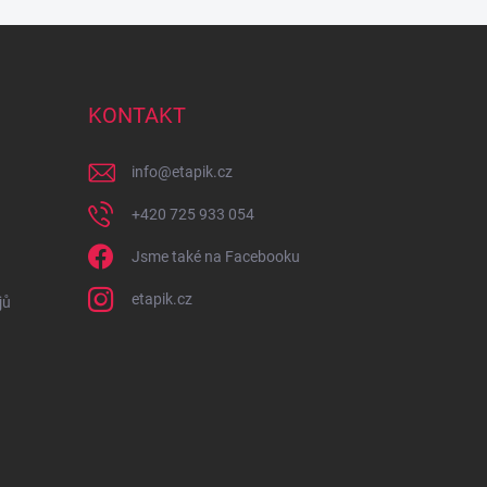
KONTAKT
info
@
etapik.cz
+420 725 933 054
Jsme také na Facebooku
etapik.cz
jů