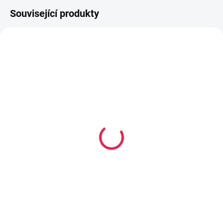
Související produkty
80-180 X 200 CM
80-180 X 200 CM
14-21 DNÍ
14-21 DNÍ
Kapesní matrace
Kapesní matrace
PALERMO - 19 cm, H3
VERONA Plus - 22 cm,
H2,5
3 379 Kč
od
3 559 Kč
od
Detail
Detail