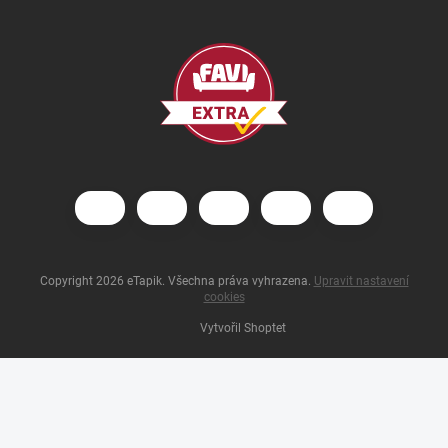
Copyright 2026
eTapik
. Všechna práva vyhrazena.
Upravit nastavení
cookies
Vytvořil Shoptet