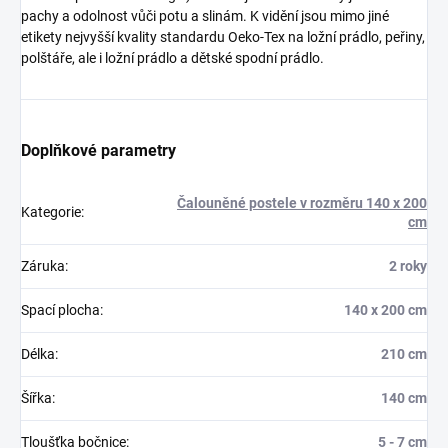
pachy a odolnost vůči potu a slinám. K vidění jsou mimo jiné
etikety nejvyšší kvality standardu Oeko-Tex na ložní prádlo, peřiny,
polštáře, ale i ložní prádlo a dětské spodní prádlo.
Doplňkové parametry
Čalouněné postele v rozměru 140 x 200
Kategorie
:
cm
Záruka
:
2 roky
Spací plocha
:
140 x 200 cm
Délka
:
210 cm
Šířka
:
140 cm
Tloušťka bočnice
:
5 - 7 cm