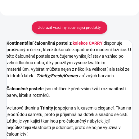
Zobrazit všechny související produkty
Kontinentální čalouněná postel z
kolekce CARRY
disponuje
prošívaným čelem, které dokonale zapadne do moderní ložnice. U
této čalouněné postele zaručujeme vynikající stav a vzhled po
velmi dlouhou dobu, díky použitým vysoce kvalitním
materiálům.
Vybírat můžete nejen z několika velikostí, ale také ze
tří druhů látek -
Trinity/Fresh/Kronos
v různých barvách.
Čalouněné postele
jsou oblíbené především kvůli rozmanitosti
barev, látek a rozměrů.
Velurová tkanina
Trinity
je spojena s luxusem a elegancí. Tkanina
je odrůdou sametu, proto je příjemná na dotek a snadno se čistí.
Látka je vynikající tkaninou pro čalouněný nábytek, její
nejdůležitější vlastností je odolnost, proto se hojně využívá v
čalounictví.