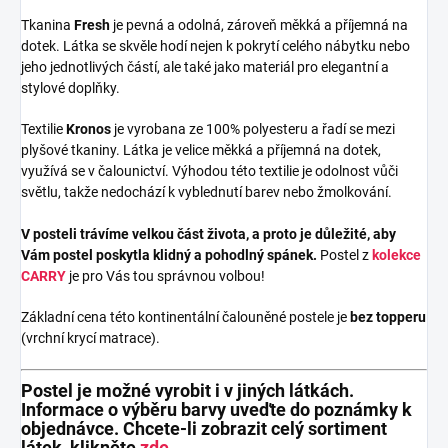
Tkanina
Fresh
je pevná a odolná, zároveň měkká a příjemná na
dotek. Látka se skvěle hodí nejen k pokrytí celého nábytku nebo
jeho jednotlivých částí, ale také jako materiál pro elegantní a
stylové doplňky.
Textilie
Kronos
je vyrobana ze 100% polyesteru a řadí se mezi
plyšové tkaniny. Látka je velice měkká a příjemná na dotek,
využívá se v čalounictví. Výhodou této textilie je odolnost vůči
světlu, takže nedochází k vyblednutí barev nebo žmolkování.
V posteli trávíme velkou část života, a proto je důležité, aby
Vám postel poskytla klidný a pohodlný spánek.
Postel z
kolekce
CARRY
je pro Vás tou správnou volbou!
Základní cena této kontinentální čalouněné postele je
bez topperu
(vrchní krycí matrace).
Postel je možné vyrobit i v jiných látkách.
Informace o výběru barvy uveďte do poznámky k
objednávce. Chcete-li zobrazit celý sortiment
látek, klikněte
zde
.