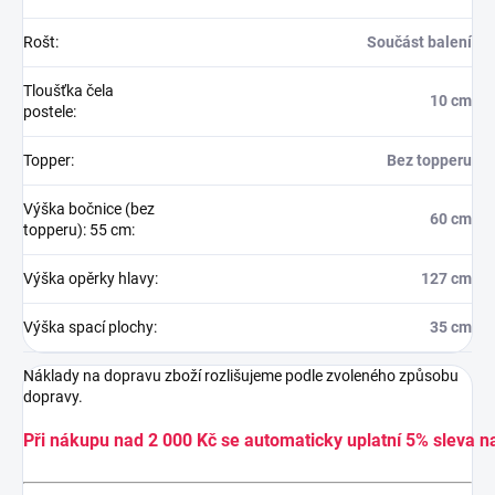
Rošt
:
Součást balení
Tloušťka čela
10 cm
postele
:
Topper
:
Bez topperu
Výška bočnice (bez
60 cm
topperu): 55 cm
:
Výška opěrky hlavy
:
127 cm
Výška spací plochy
:
35 cm
Náklady na dopravu zboží rozlišujeme podle zvoleného způsobu
dopravy.
Při nákupu nad 2 000 Kč se automaticky uplatní 5% sleva n