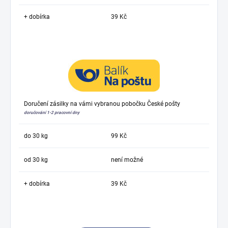
+ dobírka
39 Kč
Doručení zásilky na vámi vybranou pobočku České pošty
doručování 1-2 pracovní dny
do 30 kg
99 Kč
od 30 kg
není možné
+ dobírka
39 Kč