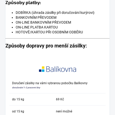
Způsoby platby:
DOBÍRKA (úhrada zásilky při doručování kurýrovi)
BANKOVNÍM PŘEVODEM
ON-LINE BANKOVNÍM PŘEVODEM
ON-LINE PLATBA KARTOU
HOTOVĚ/KARTOU PŘI OSOBNÍM ODBĚRU
Způsoby dopravy pro menší zásilky:
Doručení zásilky na vámi vybranou pobočku Balíkovny
doručování 1-2 pracovní dny
do 15 kg
69 Kč
od 15 kg
není možné