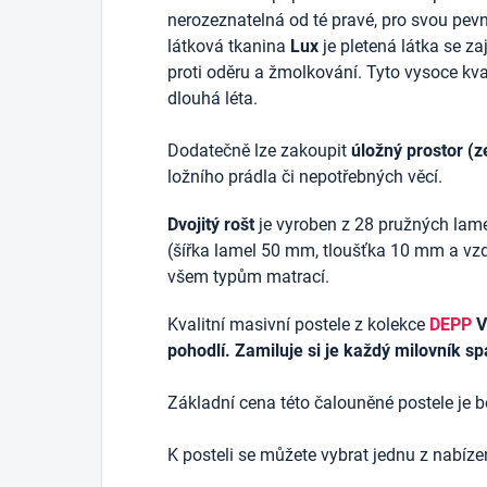
nerozeznatelná od té pravé, pro svou pevn
látková tkanina
Lux
je pletená látka se z
proti oděru a žmolkování. Tyto vysoce kva
dlouhá léta.
Dodatečně lze zakoupit
úložný prostor (z
ložního prádla či nepotřebných věcí.
Dvojitý rošt
je vyroben z 28 pružných lam
(šířka lamel 50 mm, tloušťka 10 mm a v
všem typům matrací.
Kvalitní masivní postele z kolekce
DEPP
V
pohodlí. Zamiluje si je každý milovník s
Základní cena této čalouněné postele je b
K posteli se můžete vybrat jednu z nabíz