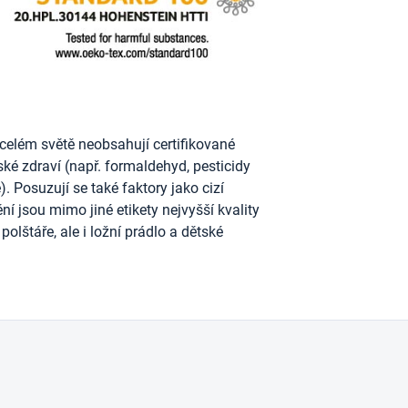
celém světě neobsahují certifikované
dské zdraví (např. formaldehyd, pesticidy
. Posuzují se také faktory jako cizí
ní jsou mimo jiné etikety nejvyšší kvality
polštáře, ale i ložní prádlo a dětské