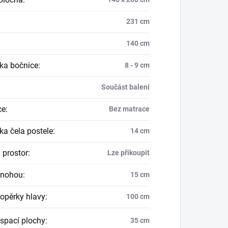
231 cm
140 cm
ka bočnice
:
8 - 9 cm
Součást balení
ce
:
Bez matrace
ka čela postele
:
14 cm
 prostor
:
Lze přikoupit
 nohou
:
15 cm
opěrky hlavy
:
100 cm
spací plochy
:
35 cm