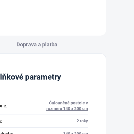
6 669 Kč
Detail
od
Doprava a platba
lňkové parametry
Čalouněné postele v
rie
:
rozměru 140 x 200 cm
a
:
2 roky
plocha
:
140 x 200 cm