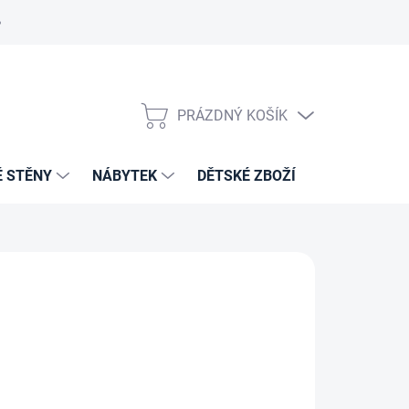
PRÁZDNÝ KOŠÍK
NÁKUPNÍ
KOŠÍK
É STĚNY
NÁBYTEK
DĚTSKÉ ZBOŽÍ
VZORNÍKY 