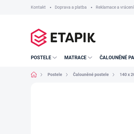
Přejít
Kontakt
Doprava a platba
Reklamace a vrácení
na
obsah
POSTELE
MATRACE
ČALOUNĚNÉ PA
Domů
Postele
Čalouněné postele
140 x 
Neohodnoceno
Podrobnosti hodno
TIP
BAREVNÉ VARIANTY