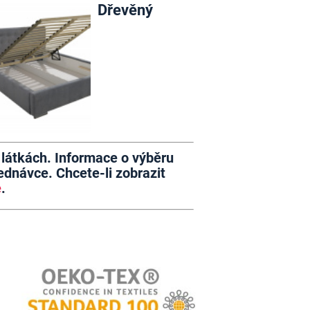
Dřevěný
h látkách. Informace o výběru
dnávce. Chcete-li zobrazit
e
.