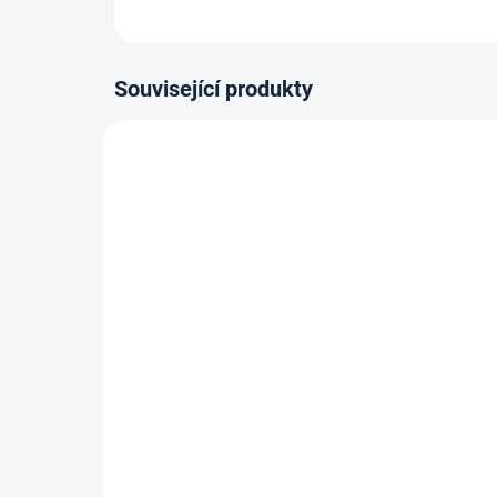
Související produkty
80-180 X 200 CM
80-180
14-21 DNÍ
Termoelastická/Kapesní
Kap
matrace ROMA - 22 cm, H2
18 c
4 809 Kč
3
Detail
od
od