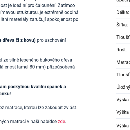
ost je ideální pro čalounění. Zatímco
ajímavou strukturou, je extrémně odolná
Délka
:
litní materiály zaručují spokojenost po
Šířka
:
Tloušť
e dřeva či z kovu)
pro uschování
Rošt
:
el ze silně lepeného bukového dřeva
Matra
zdálenost lamel 80 mm) přizpůsobená
Tloušť
ám poskytnou kvalitní spánek a
Úložný
pánku!
Výška
ez matrace, kterou lze zakoupit zvlášť.
Výška 
ených matrací v naší nabídce
zde
.
Výška 