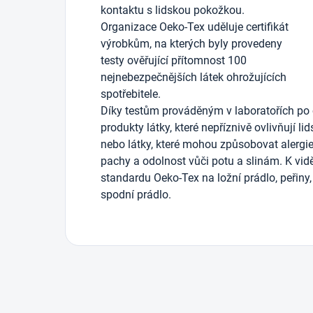
kontaktu s lidskou pokožkou.
Organizace Oeko-Tex uděluje certifikát
výrobkům, na kterých byly provedeny
testy ověřující přítomnost 100
nejnebezpečnějších látek ohrožujících
spotřebitele.
Díky testům prováděným v laboratořích po 
produkty látky, které nepříznivě ovlivňují li
nebo látky, které mohou způsobovat alergie)
pachy a odolnost vůči potu a slinám. K vidě
standardu Oeko-Tex na ložní prádlo, peřiny, 
spodní prádlo.