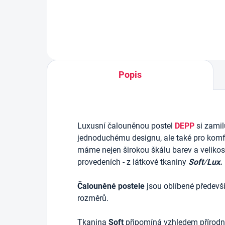
Popis
Luxusní čalouněnou postel
DEPP
si zamil
jednoduchému designu, ale také pro komf
máme nejen širokou škálu barev a velikostí
provedeních - z látkové tkaniny
Soft
/
Lux.
Čalouněné postele
jsou oblíbené předevší
rozměrů.
Tkanina
Soft
připomíná vzhledem přírodní 