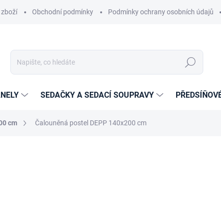
 zboží
Obchodní podmínky
Podmínky ochrany osobních údajů
Hledat
NELY
SEDAČKY A SEDACÍ SOUPRAVY
PŘEDSÍŇOV
200 cm
Čalouněná postel DEPP 140x200 cm
cení
ZNAČKA:
ETAPIK
10 729 Kč
8 866,94 Kč
bez DPH
Měrná