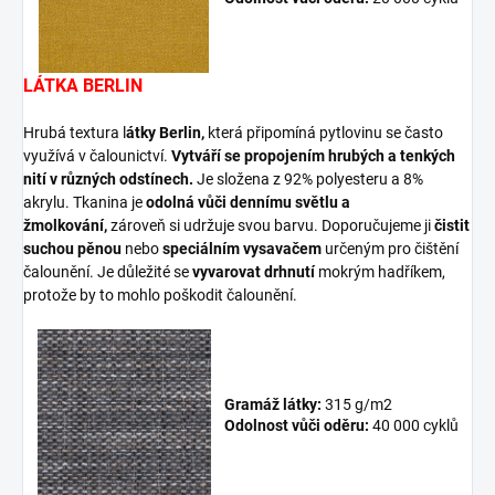
LÁTKA BERLIN
Hrubá textura l
átky Berlin,
která připomíná pytlovinu se často
využívá v čalounictví.
Vytváří se propojením hrubých a tenkých
nití v různých odstínech.
Je složena z 92% polyesteru a 8%
akrylu. Tkanina je
odolná vůči dennímu světlu a
žmolkování,
zároveň si udržuje svou barvu. Doporučujeme ji
čistit
suchou pěnou
nebo
speciálním vysavačem
určeným pro čištění
čalounění. Je důležité se
vyvarovat drhnutí
mokrým hadříkem,
protože by to mohlo poškodit čalounění.
Gramáž látky:
315 g/m2
Odolnost vůči oděru:
40 000 cyklů