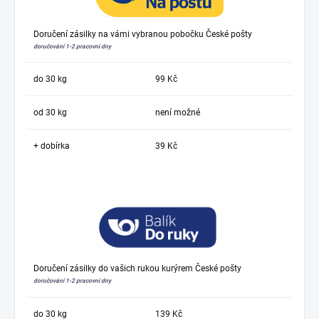
Doručení zásilky na vámi vybranou pobočku České pošty
doručování 1-2 pracovní dny
do 30 kg
99 Kč
od 30 kg
není možné
+ dobírka
39 Kč
Doručení zásilky do vašich rukou kurýrem České pošty
doručování 1-2 pracovní dny
do 30 kg
139 Kč