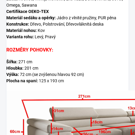
Omega, Sawana
Certifikace OEKO-TEX
Materiál sedáku a opěrky:
Jádro z vlnité pružiny, PUR pěna
Konstrukce:
Dřevo, Polstrování, Dřevovláknitá deska
Materiál nohou:
Kov
Varianta rohu:
Levý, Pravý
ROZMĚRY POHOVKY:
Šířka:
271
cm
Hloubka:
201 cm
Výška:
72 cm (se zvýšenou hlavou
92
cm)
Plocha na spaní:
125 x 193 cm