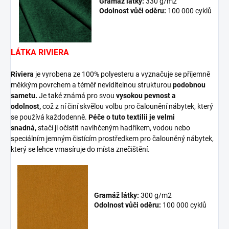
Gramáž látky:
330 g/m2
Odolnost vůči oděru:
100 000 cyklů
LÁTKA RIVIERA
Riviera
je vyrobena ze 100% polyesteru a vyznačuje se příjemně
měkkým povrchem a téměř neviditelnou strukturou
podobnou
sametu.
Je také známá pro svou
vysokou pevnost a
odolnost,
což z ní činí skvělou volbu pro čalounění nábytek, který
se používá každodenně.
Péče o tuto textilii je
velmi
snadná,
stačí ji očistit navlhčeným hadříkem, vodou nebo
speciálním jemným čistícím prostředkem pro čalouněný nábytek,
který se lehce vmasíruje do místa znečištění.
Gramáž látky:
300 g/m2
Odolnost vůči oděru:
100 000 cyklů