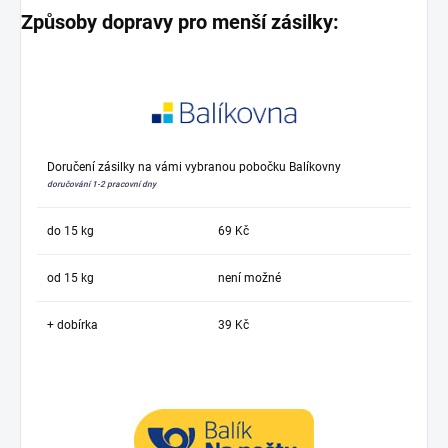
Způsoby dopravy pro menší zásilky:
Doručení zásilky na vámi vybranou pobočku Balíkovny
doručování 1-2 pracovní dny
do 15 kg
69 Kč
od 15 kg
není možné
+ dobírka
39 Kč