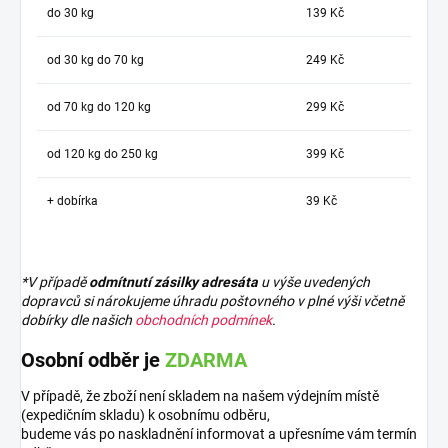
do 30 kg
139 Kč
od 30 kg do 70 kg
249 Kč
od 70 kg do 120 kg
299 Kč
od 120 kg do 250 kg
399 Kč
+ dobírka
39 Kč
*V případě
odmítnutí zásilky adresáta
u výše uvedených
dopravců si nárokujeme úhradu poštovného v plné výši včetně
dobírky dle našich
obchodních podmínek
.
Osobní odběr je
ZDARMA
V případě, že zboží není skladem na našem výdejním místě
(expedičním skladu) k osobnímu odběru,
budeme vás po naskladnění informovat a upřesníme vám termín