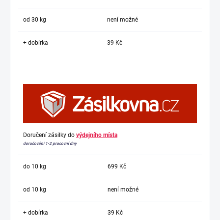
od 30 kg
není možné
+ dobírka
39 Kč
Doručení zásilky do
výdejního místa
doručování 1-2 pracovní dny
do 10 kg
699 Kč
od 10 kg
není možné
+ dobírka
39 Kč