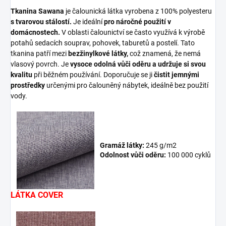
Tkanina Sawana
je čalounická látka vyrobena z 100% polyesteru
s tvarovou stálostí.
Je ideální
pro náročné použití v
domácnostech.
V oblasti čalounictví se často využívá k výrobě
potahů sedacích souprav, pohovek, taburetů a postelí. Tato
tkanina patří mezi
bezžinylkové látky,
což znamená, že nemá
vlasový povrch. Je
vysoce odolná vůči oděru a udržuje si svou
kvalitu
při běžném používání. Doporučuje se ji
čistit jemnými
prostředky
určenými pro čalouněný nábytek, ideálně bez použití
vody.
Gramáž látky:
245 g/m2
Odolnost vůči oděru:
100 000 cyklů
LÁTKA COVER