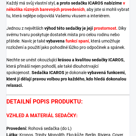
Každý má svůj vlastní styl,
a proto sedačku ICAROS nabízíme
v
několika různých barevných provedeních
,
aby jste si mohli vybrat
tu, která nejlépe odpovídá Vašemu vkusem a interiérem.
Jednou z největších
výhod této sedačky je její
prostornost.
Díky
svému tvaru poskytuje dostatek místa pro celou rodinu nebo
přátele. Navíc je také
vybavena
funkcí spaní,
která umožňuje
rozložení a použití jako pohodlné lůžko pro odpočinek a spánek.
Nechte se unést okouzlující
krásou a kvalitou sedačky ICAROS,
která přináší nejen pohodlí, ale také dlouhotrvající
spokojenost.
Sedačka ICAROS
je dokonale
vybavená funkcemi,
které jí dělají pravou volbou pro každého, kdo hledá dokonalou
relaxaci.
DETAILNÍ POPIS PRODUKTU:
VZHLED A MATERIÁL SEDAČKY:
Provedení:
Rohová sedačka (do L)
Látka:
Kronos, Trinity, Monolith, Eko-kůže, Berlin, Riviera, Cover,