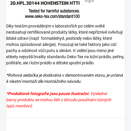
Díky testům prováděným v laboratořích po celém světě
neobsahují certifikované produkty látky, které nepříznivě ovlivňují
lidské zdraví (např. formaldehyd, pesticidy nebo látky, které
mohou způsobovat alergie). Posuzují se také faktory jako cizí
pachy a odolnost vůči potu a slinám. K vidění jsou mimo jiné
etikety nejvyšší kvality standardu Oeko-Tex na ložní prádlo, peřiny,
polštáře, ale i ložní prádlo a dětské spodní prádlo.
*Rohová sedačka je dodávána v demontovaném stavu, je určená
k vlastní montáži dle montážního návodu.
*Produktové fotografie jsou pouze ilustrační.
Výsledné
barvy produktu se mohou lišit z důvodu používání různých
typů monitorů.