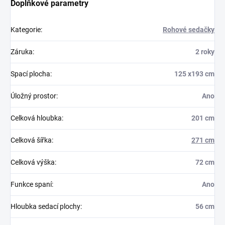
Doplňkové parametry
Kategorie
:
Rohové sedačky
Záruka
:
2 roky
Spací plocha
:
125 x193 cm
Úložný prostor
:
Ano
Celková hloubka
:
201 cm
Celková šířka
:
271 cm
Celková výška
:
72 cm
Funkce spaní
:
Ano
Hloubka sedací plochy
:
56 cm