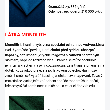
Gramáž látky:
335 g/m2
Odolnost vůči oděru:
210 000 cyklů
LÁTKA MONOLITH
Monolith
je tkanina vybavena
speciální ochrannou vrstvou,
která
tvoří hydrofobní povlak, která
chrání před rychlou absorpcí
kapaliny,
což umožňuje rychle reagovat a
zamezit nechtěným
skvrnám,
např. od rozlitého vína. Tkanina se může pochlubit
jemným a krátkým vlasem, což zaručuje, že je tkanina příjemná na
dotek. Když rukou přejedete po látkovém povrchu, vlas může
změnit směr, což vytváří fascinující efekt -
tzv. mapování.
Takový
materiál se vynikajícím způsobem hodí do moderních interiérů,
kde se využívá kombinace funkčnosti a estetického vzhledu.