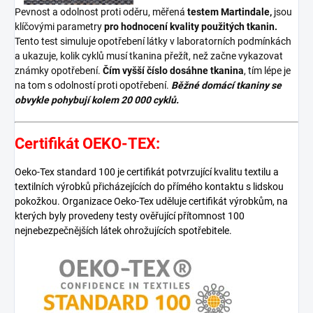
Pevnost a odolnost proti oděru, měřená
testem Martindale,
jsou
klíčovými parametry
pro hodnocení kvality použitých tkanin.
Tento test simuluje opotřebení látky v laboratorních podmínkách
a ukazuje, kolik cyklů musí tkanina přežít, než začne vykazovat
známky opotřebení.
Čím vyšší číslo dosáhne tkanina
, tím lépe je
na tom s odolností proti opotřebení.
Běžné domácí tkaniny se
obvykle pohybují kolem 20 000 cyklů.
Certifikát OEKO-TEX:
Oeko-Tex standard 100 je certifikát potvrzující kvalitu textilu a
textilních výrobků přicházejících do přímého kontaktu s lidskou
pokožkou. Organizace Oeko-Tex uděluje certifikát výrobkům, na
kterých byly provedeny testy ověřující přítomnost 100
nejnebezpečnějších látek ohrožujících spotřebitele.