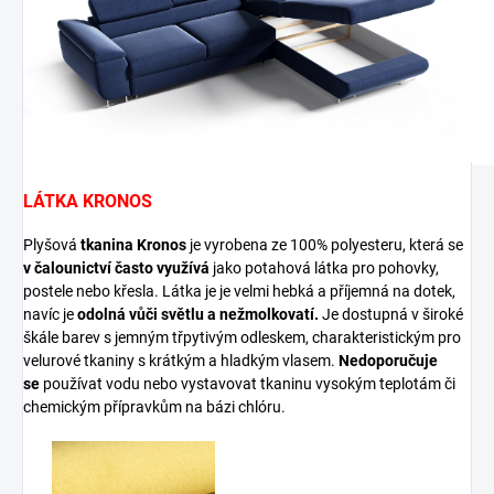
LÁTKA KRONOS
Plyšová
tkanina Kronos
je vyrobena ze 100% polyesteru, která se
v čalounictví často využívá
jako potahová látka pro pohovky,
postele nebo křesla. Látka je je velmi hebká a příjemná na dotek,
navíc je
odolná vůči světlu a nežmolkovatí.
Je dostupná v široké
škále barev s jemným třpytivým odleskem, charakteristickým pro
velurové tkaniny s krátkým a hladkým vlasem.
Nedoporučuje
se
používat vodu nebo vystavovat tkaninu vysokým teplotám či
chemickým přípravkům na bázi chlóru.