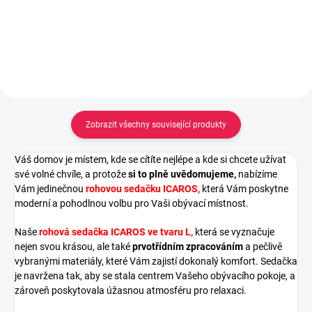
Do košíku
Do košíku
Zobrazit všechny související produkty
Váš domov je místem, kde se cítíte nejlépe a kde si chcete užívat
své volné chvíle, a protože
si to plně uvědomujeme,
nabízíme
Vám jedinečnou
rohovou sedačku ICAROS,
která Vám poskytne
moderní a pohodlnou volbu pro Vaši obývací místnost.
Naše
rohová sedačka ICAROS ve tvaru L,
která se vyznačuje
nejen svou krásou, ale také
prvotřídním zpracováním
a pečlivě
vybranými materiály, které Vám zajistí dokonalý komfort. Sedačka
je navržena tak, aby se stala centrem Vašeho obývacího pokoje, a
zároveň poskytovala úžasnou atmosféru pro relaxaci
.