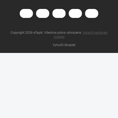
Copyright 2026
eTapik
. Všechna práva vyhrazena.
Upravit nastavení
cookies
Vytvořil Shoptet