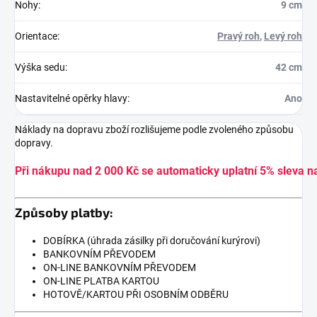
Nohy
:
9 cm
Orientace
:
Pravý roh
,
Levý roh
Výška sedu
:
42 cm
Nastavitelné opěrky hlavy
:
Ano
Náklady na dopravu zboží rozlišujeme podle zvoleného způsobu
dopravy.
Při nákupu nad 2 000 Kč se automaticky uplatní 5% sleva n
Způsoby platby:
DOBÍRKA (úhrada zásilky při doručování kurýrovi)
BANKOVNÍM PŘEVODEM
ON-LINE BANKOVNÍM PŘEVODEM
ON-LINE PLATBA KARTOU
HOTOVĚ/KARTOU PŘI OSOBNÍM ODBĚRU