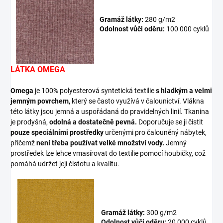
Gramáž látky:
280 g/m2
Odolnost vůči oděru:
100 000 cyklů
LÁTKA OMEGA
Omega
je 100% polyesterová syntetická textilie
s hladkým a velmi
jemným povrchem,
který se často využívá v čalounictví. Vlákna
této látky jsou jemná a uspořádaná do pravidelných linií. Tkanina
je prodyšná,
odolná a dostatečně pevná.
Doporučuje se ji čistit
pouze speciálními prostředky
určenými pro čalouněný nábytek,
přičemž
není třeba používat velké množství vody.
Jemný
prostředek lze lehce vmasírovat do textilie pomocí houbičky, což
pomáhá udržet její čistotu a kvalitu.
Gramáž látky:
300 g/m2
Odolnost vůči oděru:
20 000 cyklů