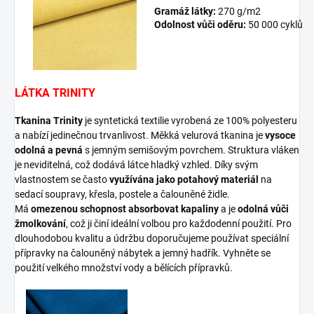
Gramáž látky:
270 g/m2
Odolnost vůči oděru:
50 000 cyklů
LÁTKA TRINITY
Tkanina Trinity
je syntetická textilie vyrobená ze 100% polyesteru
a nabízí jedinečnou trvanlivost. Měkká velurová tkanina je
vysoce
odolná a pevná
s jemným semišovým povrchem. Struktura vláken
je neviditelná, což dodává látce hladký vzhled. Díky svým
vlastnostem se často
využívána jako potahový materiál
na
sedací soupravy, křesla, postele a čalouněné židle.
Má
omezenou schopnost absorbovat kapaliny
a je
odolná vůči
žmolkování
, což ji činí ideální volbou pro každodenní použití. Pro
dlouhodobou kvalitu a údržbu doporučujeme používat speciální
přípravky na čalouněný nábytek a jemný hadřík. Vyhněte se
použití velkého množství vody a bělících přípravků.