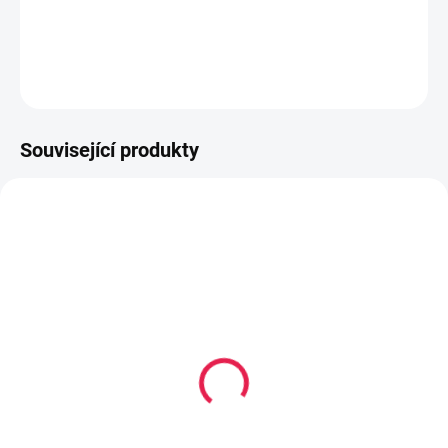
DETAILNÍ INFORMACE
ZEPTAT SE
HLÍDAT
Související produkty
14-21 DNÍ
14-21 DNÍ
Čalouněný panel 60 x 20
Čalouněný panel 60 x 20
cm - Červená 2309
cm - Růžová 2310
339 Kč
339 Kč