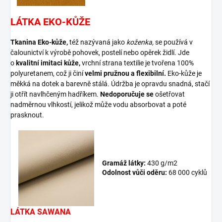
LÁTKA EKO-KŮŽE
Tkanina Eko-kůže,
též nazývaná jako
koženka,
se používá v
čalounictví k výrobě pohovek, postelí nebo opěrek židlí. Jde
o
kvalitní imitaci kůže,
vrchní strana textilie je tvořena 100%
polyuretanem, což ji činí
velmi pružnou a flexibilní.
Eko-kůže je
měkká na dotek a barevně stálá. Údržba je opravdu snadná, stačí
ji otřít navlhčeným hadříkem.
Nedoporučuje se
ošetřovat
nadměrnou vlhkostí, jelikož může vodu absorbovat a poté
prasknout.
Gramáž látky:
430 g/m2
Odolnost vůči oděru:
68 000 cyklů
LÁTKA SAWANA