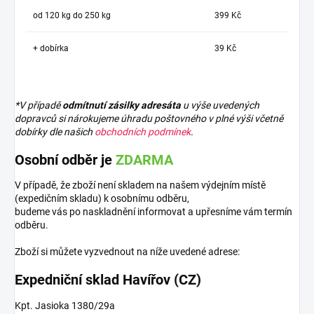
od 120 kg do 250 kg
399 Kč
+ dobírka
39 Kč
*V případě
odmítnutí zásilky adresáta
u výše uvedených
dopravců si nárokujeme úhradu poštovného v plné výši včetně
dobírky dle našich
obchodních podmínek
.
Osobní odběr je
ZDARMA
V případě, že zboží není skladem na našem výdejním místě
(expedičním skladu) k osobnímu odběru,
budeme vás po naskladnění informovat a upřesníme vám termín
odběru.
Zboží si můžete vyzvednout na níže uvedené adrese:
Expedniční sklad Havířov (CZ)
Kpt. Jasioka 1380/29a