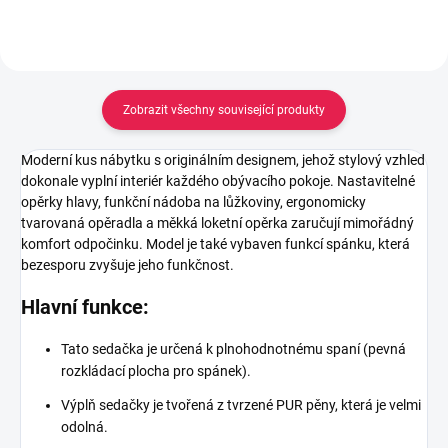
Zobrazit všechny související produkty
Moderní kus nábytku s originálním designem, jehož stylový vzhled
dokonale vyplní interiér každého obývacího pokoje. Nastavitelné
opěrky hlavy, funkční nádoba na lůžkoviny, ergonomicky
tvarovaná opěradla a měkká loketní opěrka zaručují mimořádný
komfort odpočinku. Model je také vybaven funkcí spánku, která
bezesporu zvyšuje jeho funkčnost.
Hlavní funkce:
Tato sedačka je určená k plnohodnotnému spaní (pevná
rozkládací plocha pro spánek).
Výplň sedačky je tvořená z tvrzené PUR pěny, která je velmi
odolná.