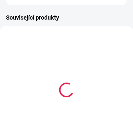
Související produkty
14-21 DNÍ
14-21 DNÍ
Čalouněný panel 60 x 20
Čalouněný panel 60 x 20
cm - Oranžová 2317
cm - Hořčicová 2326
339 Kč
339 Kč
Do košíku
Do košíku