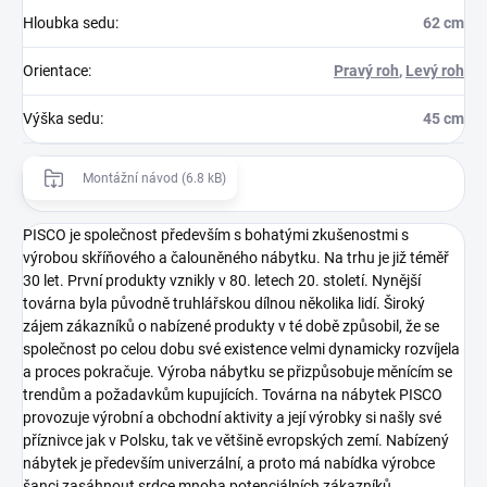
Hloubka sedu
:
62 cm
Orientace
:
Pravý roh
,
Levý roh
Výška sedu
:
45 cm
Montážní návod (6.8 kB)
PISCO je společnost především s bohatými zkušenostmi s
výrobou skříňového a čalouněného nábytku. Na trhu je již téměř
30 let. První produkty vznikly v 80. letech 20. století. Nynější
továrna byla původně truhlářskou dílnou několika lidí. Široký
zájem zákazníků o nabízené produkty v té době způsobil, že se
společnost po celou dobu své existence velmi dynamicky rozvíjela
a proces pokračuje. Výroba nábytku se přizpůsobuje měnícím se
trendům a požadavkům kupujících. Továrna na nábytek PISCO
provozuje výrobní a obchodní aktivity a její výrobky si našly své
příznivce jak v Polsku, tak ve většině evropských zemí. Nabízený
nábytek je především univerzální, a proto má nabídka výrobce
šanci zasáhnout srdce mnoha potenciálních zákazníků.