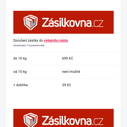
Doručení zásilky do
výdejního místa
doručování 1-2 pracovní dny
do 10 kg
699 Kč
od 10 kg
není možné
+ dobírka
39 Kč