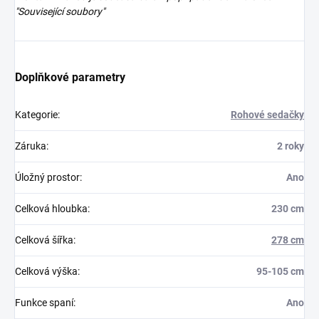
"Související soubory"
Doplňkové parametry
Kategorie
:
Rohové sedačky
Záruka
:
2 roky
Úložný prostor
:
Ano
Celková hloubka
:
230 cm
Celková šířka
:
278 cm
Celková výška
:
95-105 cm
Funkce spaní
:
Ano