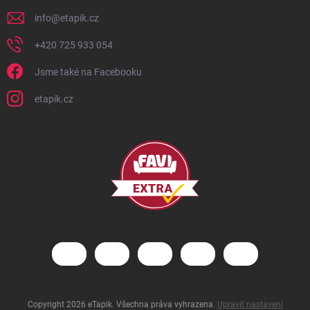
info
@
etapik.cz
+420 725 933 054
Jsme také na Facebooku
etapik.cz
Copyright 2026
eTapik
. Všechna práva vyhrazena.
Upravit nastavení