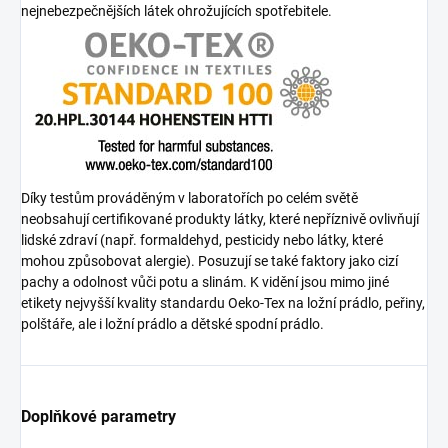
nejnebezpečnějších látek ohrožujících spotřebitele.
Díky testům prováděným v laboratořích po celém světě
neobsahují certifikované produkty látky, které nepříznivě ovlivňují
lidské zdraví (např. formaldehyd, pesticidy nebo látky, které
mohou způsobovat alergie). Posuzují se také faktory jako cizí
pachy a odolnost vůči potu a slinám. K vidění jsou mimo jiné
etikety nejvyšší kvality standardu Oeko-Tex na ložní prádlo, peřiny,
polštáře, ale i ložní prádlo a dětské spodní prádlo.
Doplňkové parametry