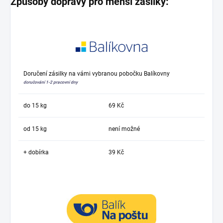
Způsoby dopravy pro menší zásilky:
Doručení zásilky na vámi vybranou pobočku Balíkovny
doručování 1-2 pracovní dny
do 15 kg
69 Kč
od 15 kg
není možné
+ dobírka
39 Kč