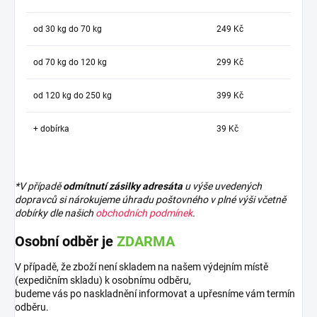
od 30 kg do 70 kg
249 Kč
od 70 kg do 120 kg
299 Kč
od 120 kg do 250 kg
399 Kč
+ dobírka
39 Kč
*V případě
odmítnutí zásilky adresáta
u výše uvedených
dopravců si nárokujeme úhradu poštovného v plné výši včetně
dobírky dle našich
obchodních podmínek
.
Osobní odběr je
ZDARMA
V případě, že zboží není skladem na našem výdejním místě
(expedičním skladu) k osobnímu odběru,
budeme vás po naskladnění informovat a upřesníme vám termín
odběru.