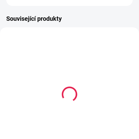
Související produkty
80-180 X 200 CM
80-180 X 200 CM
14-21 DNÍ
14-21 DNÍ
Vysoce flexibilní/Kapesní
Termoelastická/Kapesní
matrace Tuluza Maxi -
matrace ROMA Maxi - 28
27 cm, H2,5
cm, H2
4 719 Kč
5 029 Kč
od
od
Detail
Detail