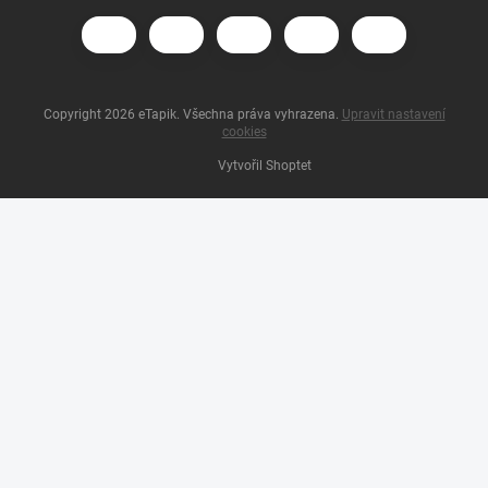
Copyright 2026
eTapik
. Všechna práva vyhrazena.
Upravit nastavení
cookies
Vytvořil Shoptet