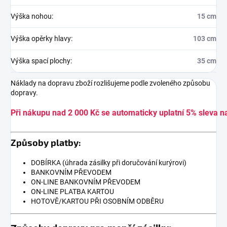
Výška nohou
:
15 cm
Výška opěrky hlavy
:
103 cm
Výška spací plochy
:
35 cm
Náklady na dopravu zboží rozlišujeme podle zvoleného způsobu
dopravy.
Při nákupu nad 2 000 Kč se automaticky uplatní 5% sleva n
Způsoby platby:
DOBÍRKA (úhrada zásilky při doručování kurýrovi)
BANKOVNÍM PŘEVODEM
ON-LINE BANKOVNÍM PŘEVODEM
ON-LINE PLATBA KARTOU
HOTOVĚ/KARTOU PŘI OSOBNÍM ODBĚRU