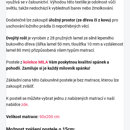
využívá se v čalounictví. Výhodou této textilie je odolnost vůči
světlu, takže nedochází k vyblednutí barev nebo žmolkování.
Dodatečně lze zakoupit
úložný prostor (ze dřeva či z kovu)
pro
uschování ložního prádla či nepotřebných věcí.
Dvojitý rošt
je vyroben z 28 pružných lamel ze silně lepeného
bukového dřeva (šířka lamel 50 mm, tloušťka 10 mm a vzdálenost
lamel 80 mm) přizpůsobená všem typům matrací.
Postele z
kolekce MILA
Vám poskytnou kvalitní spánek a
pohodlí. Zamiluje si je každý milovník spánku!
Základní cena této čalouněné postele je bez matrace, kterou lze
zakoupit zvlášť.
K posteli se můžete vybrat jednu z nabízených matrací v naší
nabídce
zde
.
Velikost matrace:
90x200 cm
Možnost zvýšení postele o 15cm: