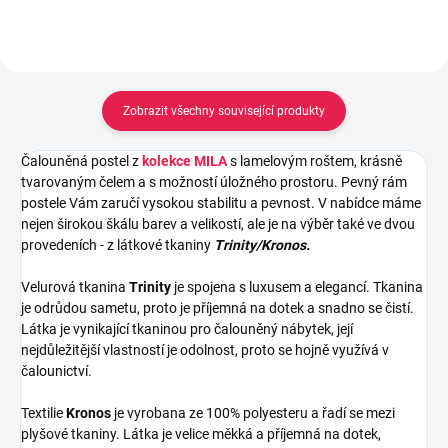
Zobrazit všechny související produkty
Čalouněná postel z
kolekce MILA
s lamelovým roštem, krásně
tvarovaným
čelem a s možností úložného prostoru.
Pevný rám
postele Vám zaručí vysokou stabilitu a pevnost. V nabídce máme
nejen širokou škálu barev a velikostí, ale je na výběr také ve dvou
provedeních - z látkové tkaniny
Trinity/Kronos.
Velurová tkanina
Trinity
je spojena s luxusem a elegancí. Tkanina
je odrůdou sametu, proto je příjemná na dotek a snadno se čistí.
Látka je vynikající tkaninou pro čalouněný nábytek, její
nejdůležitější vlastností je odolnost, proto se hojně využívá v
čalounictví.
Textilie
Kronos
je vyrobana ze 100% polyesteru a řadí se mezi
plyšové tkaniny. Látka je velice měkká a příjemná na dotek,