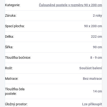
Kategorie
:
Čalouněné postele v rozměru 90 x 200 cm
Záruka
:
2 roky
Spací plocha
:
90 x 200 cm
Délka
:
222 cm
Šířka
:
90 cm
Tloušťka bočnice
:
8 - 9 cm
Rošt
:
Součást balení
Matrace
:
Bez matrace
Tloušťka čela
14 cm
postele
:
Úložný prostor
:
Lze přikoupit