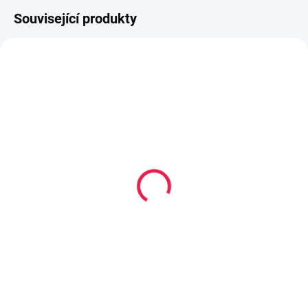
Související produkty
80-180 X 200 CM
80-180 X 200 CM
14-21 DNÍ
14-21 DNÍ
Vysoce
Kapesní matrace
flexibilní/Vícekapsová
PALERMO - 19 cm, H3
matrace TARONTO - 21
3 379 Kč
od
cm, H2,5
5 929 Kč
od
Detail
Detail