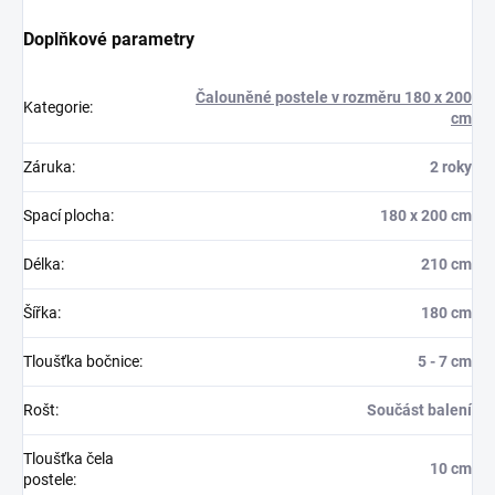
Doplňkové parametry
Čalouněné postele v rozměru 180 x 200
Kategorie
:
cm
Záruka
:
2 roky
Spací plocha
:
180 x 200 cm
Délka
:
210 cm
Šířka
:
180 cm
Tloušťka bočnice
:
5 - 7 cm
Rošt
:
Součást balení
Tloušťka čela
10 cm
postele
: