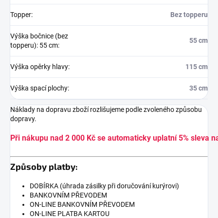
Topper
:
Bez topperu
Výška bočnice (bez
55 cm
topperu): 55 cm
:
Výška opěrky hlavy
:
115 cm
Výška spací plochy
:
35 cm
Náklady na dopravu zboží rozlišujeme podle zvoleného způsobu
dopravy.
Při nákupu nad 2 000 Kč se automaticky uplatní 5% sleva n
Způsoby platby:
DOBÍRKA (úhrada zásilky při doručování kurýrovi)
BANKOVNÍM PŘEVODEM
ON-LINE BANKOVNÍM PŘEVODEM
ON-LINE PLATBA KARTOU