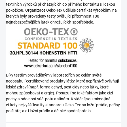
textilních výrobků přicházejících do přímého kontaktu s lidskou
pokožkou. Organizace Oeko-Tex uděluje certifikát výrobkům, na
kterých byly provedeny testy ověřující přítomnost 100
nejnebezpečnějších látek ohrožujících spotřebitele.
Díky testům prováděným v laboratořích po celém světě
neobsahují certifikované produkty látky, které nepříznivě ovlivňují
lidské zdraví (např. formaldehyd, pesticidy nebo látky, které
mohou způsobovat alergie). Posuzují se také faktory jako cizí
pachy a odolnost vůči potu a slinám. K vidění jsou mimo jiné
etikety nejvyšší kvality standardu Oeko-Tex na ložní prádlo, peřiny,
polštáře, ale i ložní prádlo a dětské spodní prádlo.