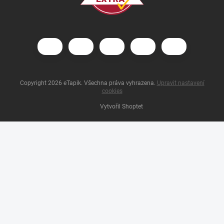
Copyright 2026
eTapik
. Všechna práva vyhrazena.
Upravit nastavení
cookies
Vytvořil Shoptet