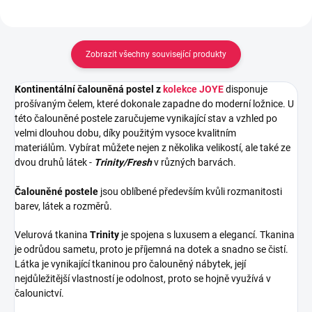
Zobrazit všechny související produkty
Kontinentální čalouněná postel z
kolekce JOYE
disponuje
prošívaným čelem, které dokonale zapadne do moderní ložnice. U
této čalouněné postele zaručujeme vynikající stav a vzhled po
velmi dlouhou dobu, díky použitým vysoce kvalitním
materiálům.
Vybírat můžete nejen z několika velikostí, ale také ze
dvou druhů látek -
Trinity/Fresh
v různých barvách.
Čalouněné postele
jsou oblíbené především kvůli rozmanitosti
barev, látek a rozměrů.
Velurová tkanina
Trinity
je spojena s luxusem a elegancí. Tkanina
je odrůdou sametu, proto je příjemná na dotek a snadno se čistí.
Látka je vynikající tkaninou pro čalouněný nábytek, její
nejdůležitější vlastností je odolnost, proto se hojně využívá v
čalounictví.