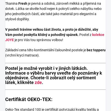
Tkanina
Fresh
je pevná a odolná, zároveň měkká a příjemná na
dotek. Látka se skvěle hodí nejen k pokrytí celého nábytku nebo
jeho jednotlivých částí, ale také jako materiál pro elegantní a
stylové doplňky.
V posteli trávíme velkou část života, a proto je důležité, aby
Vám postel poskytla klidný a pohodlný spánek.
Postel z
kolekce
JOYE
je pro Vás tou správnou volbou!
Základní cena této kontinentální čalouněné postele je
bez topperu
(vrchní krycí matrace).
Postel je možné vyrobit i v jiných látkách.
Informace o výběru barvy uveďte do poznámky k
objednávce. Chcete-li zobrazit celý sortiment
látek, klikněte
zde
.
Certifikát OEKO-TEX:
Oeko-Tex standard 100 je certifikát potvrzující kvalitu textilu a