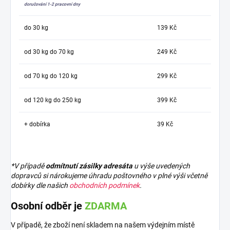
doručování 1-2 pracovní dny
do 30 kg
139 Kč
od 30 kg do 70 kg
249 Kč
od 70 kg do 120 kg
299 Kč
od 120 kg do 250 kg
399 Kč
+ dobírka
39 Kč
*V případě
odmítnutí zásilky adresáta
u výše uvedených
dopravců si nárokujeme úhradu poštovného v plné výši včetně
dobírky dle našich
obchodních podmínek
.
Osobní odběr je
ZDARMA
V případě, že zboží není skladem na našem výdejním místě