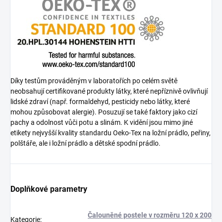
Díky testům prováděným v laboratořích po celém světě
neobsahují certifikované produkty látky, které nepříznivě ovlivňují
lidské zdraví (např. formaldehyd, pesticidy nebo látky, které
mohou způsobovat alergie). Posuzují se také faktory jako cizí
pachy a odolnost vůči potu a slinám. K vidění jsou mimo jiné
etikety nejvyšší kvality standardu Oeko-Tex na ložní prádlo, peřiny,
polštáře, ale i ložní prádlo a dětské spodní prádlo.
Doplňkové parametry
Čalouněné postele v rozměru 120 x 200
Kategorie
: