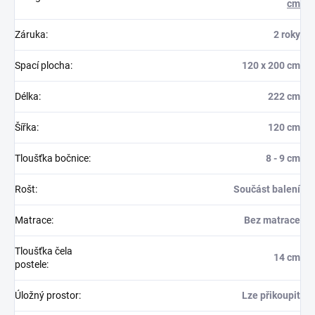
cm
Záruka
:
2 roky
Spací plocha
:
120 x 200 cm
Délka
:
222 cm
Šířka
:
120 cm
Tloušťka bočnice
:
8 - 9 cm
Rošt
:
Součást balení
Matrace
:
Bez matrace
Tloušťka čela
14 cm
postele
:
Úložný prostor
:
Lze přikoupit