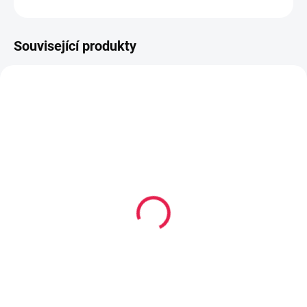
ZEPTAT SE
HLÍDAT
Související produkty
80-180 X 200 CM
80-180 X 200 CM
14-21 DNÍ
14-21 DNÍ
Vysoce
Vysoce flexibilní/Kapesní
flexibilní/Vícekapsová
matrace MADRID - 19
matrace TARONTO - 21
cm, H2,5
cm, H2,5
5 929 Kč
3 959 Kč
od
od
Detail
Detail