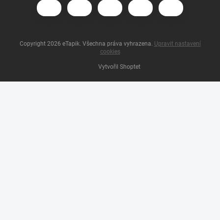
Copyright 2026
eTapik
. Všechna práva vyhrazena.
Upravit nastavení
cookies
Vytvořil Shoptet