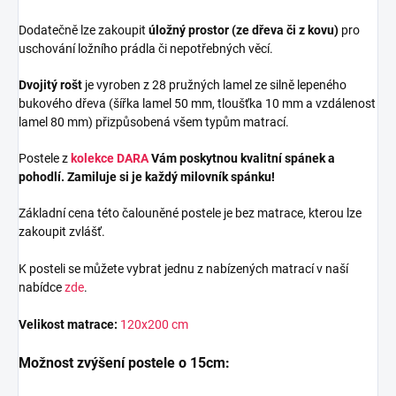
Dodatečně lze zakoupit
úložný prostor (ze dřeva či z kovu)
pro
uschování ložního prádla či nepotřebných věcí.
Dvojitý rošt
je vyroben z 28 pružných lamel ze silně lepeného
bukového dřeva (šířka lamel 50 mm, tloušťka 10 mm a vzdálenost
lamel 80 mm) přizpůsobená všem typům matrací.
Postele z
kolekce DARA
Vám poskytnou kvalitní spánek a
pohodlí. Zamiluje si je každý milovník spánku!
Základní cena této čalouněné postele je bez matrace, kterou lze
zakoupit zvlášť.
K posteli se můžete vybrat jednu z nabízených matrací v naší
nabídce
zde
.
Velikost matrace:
120x200 cm
Možnost zvýšení postele o 15cm: