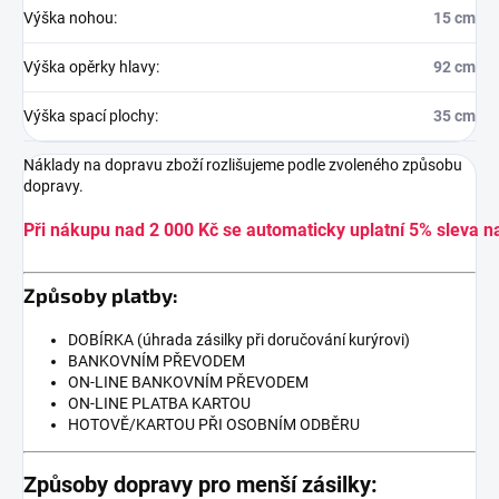
Výška nohou
:
15 cm
Výška opěrky hlavy
:
92 cm
Výška spací plochy
:
35 cm
Náklady na dopravu zboží rozlišujeme podle zvoleného způsobu
dopravy.
Při nákupu nad 2 000 Kč se automaticky uplatní 5% sleva n
Způsoby platby:
DOBÍRKA (úhrada zásilky při doručování kurýrovi)
BANKOVNÍM PŘEVODEM
ON-LINE BANKOVNÍM PŘEVODEM
ON-LINE PLATBA KARTOU
HOTOVĚ/KARTOU PŘI OSOBNÍM ODBĚRU
Způsoby dopravy pro menší zásilky: