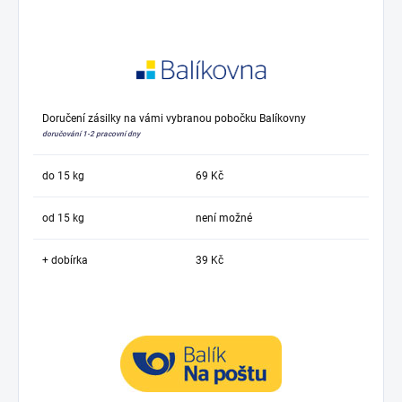
Doručení zásilky na vámi vybranou pobočku Balíkovny
doručování 1-2 pracovní dny
do 15 kg
69 Kč
od 15 kg
není možné
+ dobírka
39 Kč