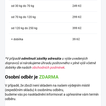
od 30 kg do 70 kg
249 Kč
od 70 kg do 120 kg
299 Kč
od 120 kg do 250 kg
399 Kč
+ dobírka
39 Kč
*V případě
odmítnutí zásilky adresáta
u výše uvedených
dopravců si nárokujeme úhradu poštovného v plné výši včetně
dobírky dle našich
obchodních podmínek
.
Osobní odběr je
ZDARMA
V případě, že zboží není skladem na našem výdejním místě
(expedičním skladu) k osobnímu odběru,
budeme vás po naskladnění informovat a upřesníme vám termín
odběru.