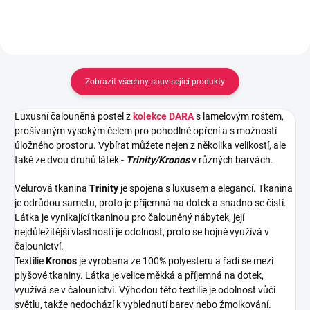
Zobrazit všechny související produkty
Luxusní čalouněná postel z
kolekce DARA
s lamelovým roštem,
prošívaným vysokým čelem pro pohodlné opření a s možností
úložného prostoru. Vybírat můžete nejen z několika velikostí, ale
také ze dvou druhů látek -
Trinity/Kronos
v různých barvách.
Velurová tkanina
Trinity
je spojena s luxusem a elegancí. Tkanina
je odrůdou sametu, proto je příjemná na dotek a snadno se čistí.
Látka je vynikající tkaninou pro čalouněný nábytek, její
nejdůležitější vlastností je odolnost, proto se hojně využívá v
čalounictví.
Textilie
Kronos
je vyrobana ze 100% polyesteru a řadí se mezi
plyšové tkaniny. Látka je velice měkká a příjemná na dotek,
využívá se v čalounictví. Výhodou této textilie je odolnost vůči
světlu, takže nedochází k vyblednutí barev nebo žmolkování.