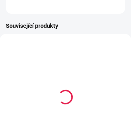
ZEPTAT SE
HLÍDAT
Související produkty
80-180 X 200 CM
80-180 X 200 CM
14-21 DNÍ
14-21 DNÍ
Termoelastická/Vícekapsová
Kapesní matrace
matrace CATANIA - 22 cm,
VERONA Plus - 22 cm,
H2
H2,5
6 669 Kč
3 559 Kč
od
od
Detail
Detail