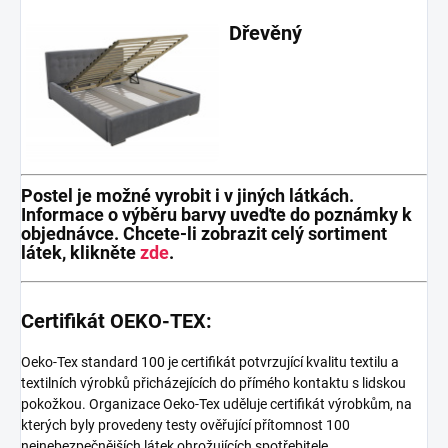
Dřevěný
Postel je možné vyrobit i v jiných látkách.
Informace o výběru barvy uveďte do poznámky k
objednávce. Chcete-li zobrazit celý sortiment
látek, klikněte
zde
.
Certifikát OEKO-TEX:
Oeko-Tex standard 100 je certifikát potvrzující kvalitu textilu a
textilních výrobků přicházejících do přímého kontaktu s lidskou
pokožkou. Organizace Oeko-Tex uděluje certifikát výrobkům, na
kterých byly provedeny testy ověřující přítomnost 100
nejnebezpečnějších látek ohrožujících spotřebitele.