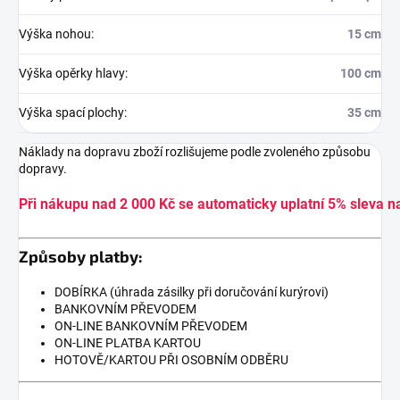
Výška nohou
:
15 cm
Výška opěrky hlavy
:
100 cm
Výška spací plochy
:
35 cm
Náklady na dopravu zboží rozlišujeme podle zvoleného způsobu
dopravy.
Při nákupu nad 2 000 Kč se automaticky uplatní 5% sleva n
Způsoby platby:
DOBÍRKA (úhrada zásilky při doručování kurýrovi)
BANKOVNÍM PŘEVODEM
ON-LINE BANKOVNÍM PŘEVODEM
ON-LINE PLATBA KARTOU
HOTOVĚ/KARTOU PŘI OSOBNÍM ODBĚRU