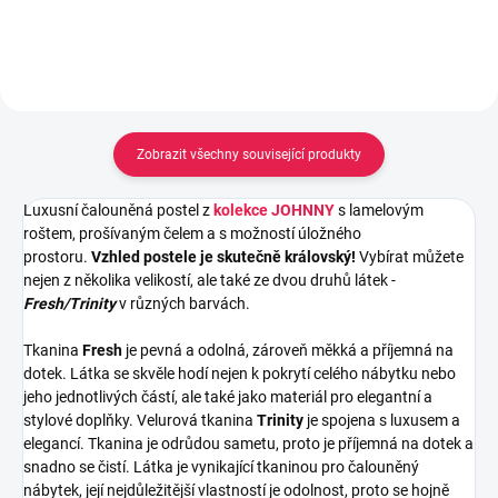
Zobrazit všechny související produkty
Luxusní čalouněná postel z
kolekce JOHNNY
s lamelovým
roštem, prošívaným čelem a s možností úložného
prostoru.
Vzhled postele je skutečně královský!
V
ybírat můžete
nejen z několika velikostí, ale také ze dvou druhů látek -
Fresh/Trinity
v různých barvách.
Tkanina
Fresh
je pevná a odolná, zároveň měkká a příjemná na
dotek. Látka se skvěle hodí nejen k pokrytí celého nábytku nebo
jeho jednotlivých částí, ale také jako materiál pro elegantní a
stylové doplňky.
Velurová tkanina
Trinity
je spojena s luxusem a
elegancí. Tkanina je odrůdou sametu, proto je příjemná na dotek a
snadno se čistí. Látka je vynikající tkaninou pro čalouněný
nábytek, její nejdůležitější vlastností je odolnost, proto se hojně