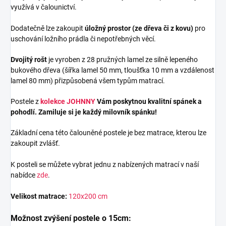
využívá v čalounictví.
Dodatečně lze zakoupit
úložný prostor (ze dřeva či z kovu)
pro
uschování ložního prádla či nepotřebných věcí.
Dvojitý rošt
je vyroben z 28 pružných lamel ze silně lepeného
bukového dřeva (šířka lamel 50 mm, tloušťka 10 mm a vzdálenost
lamel 80 mm) přizpůsobená všem typům matrací.
Postele z
kolekce JOHNNY
Vám poskytnou kvalitní spánek a
pohodlí. Zamiluje si je každý milovník spánku!
Základní cena této čalouněné postele je bez matrace, kterou lze
zakoupit zvlášť.
K posteli se můžete vybrat jednu z nabízených matrací v naší
nabídce
zde
.
Velikost matrace:
120x200 cm
Možnost zvýšení postele o 15cm: