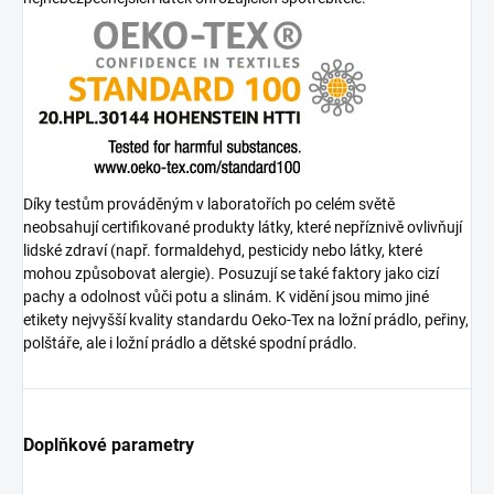
Díky testům prováděným v laboratořích po celém světě
neobsahují certifikované produkty látky, které nepříznivě ovlivňují
lidské zdraví (např. formaldehyd, pesticidy nebo látky, které
mohou způsobovat alergie). Posuzují se také faktory jako cizí
pachy a odolnost vůči potu a slinám. K vidění jsou mimo jiné
etikety nejvyšší kvality standardu Oeko-Tex na ložní prádlo, peřiny,
polštáře, ale i ložní prádlo a dětské spodní prádlo.
Doplňkové parametry