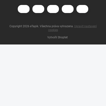
Copyright 2026
eTapik
. Všechna práva vyhrazena.
Upravit nastavení
cookies
Vytvořil Shoptet