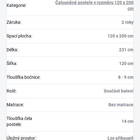
Čalouněné postele v rozměru 120 x 200
Kategorie
:
cm
Záruka
:
2 roky
Spací plocha
:
120 x 200 cm
Délka
:
231 cm
Šířka
:
120 cm
Tloušťka bočnice
:
8 - 9 cm
Rošt
:
Součást balení
Matrace
:
Bez matrace
Tloušťka čela
14 cm
postele
:
Úložný prostor
:
Lze přikoupit