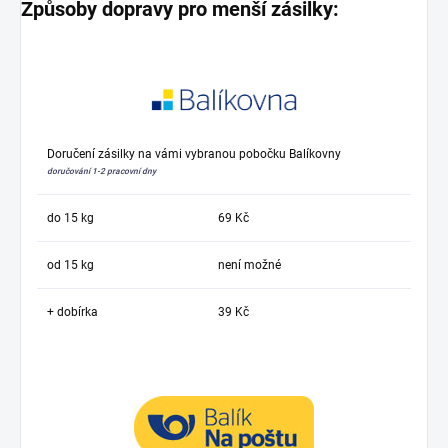
Způsoby dopravy pro menší zásilky:
Doručení zásilky na vámi vybranou pobočku Balíkovny
doručování 1-2 pracovní dny
do 15 kg
69 Kč
od 15 kg
není možné
+ dobírka
39 Kč