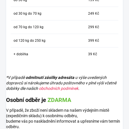
od 30 kg do 70 kg
249 Kč
od 70 kg do 120 kg
299 Kč
od 120 kg do 250 kg
399 Kč
+ dobírka
39 Kč
*V případě
odmítnutí zásilky adresáta
u výše uvedených
dopravců si nárokujeme úhradu poštovného v plné výši včetně
dobírky dle našich
obchodních podmínek
.
Osobní odběr je
ZDARMA
V případě, že zboží není skladem na našem výdejním místě
(expedičním skladu) k osobnímu odběru,
budeme vás po naskladnění informovat a upřesníme vám termín
odběru.