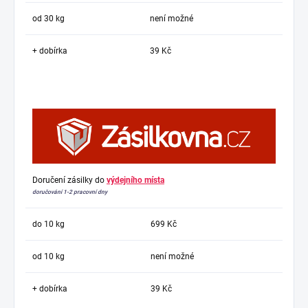
od 30 kg
není možné
+ dobírka
39 Kč
Doručení zásilky do
výdejního místa
doručování 1-2 pracovní dny
do 10 kg
699 Kč
od 10 kg
není možné
+ dobírka
39 Kč