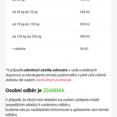
od 30 kg do 70 kg
249 Kč
od 70 kg do 120 kg
299 Kč
od 120 kg do 250 kg
399 Kč
+ dobírka
39 Kč
*V případě
odmítnutí zásilky adresáta
u výše uvedených
dopravců si nárokujeme úhradu poštovného v plné výši včetně
dobírky dle našich
obchodních podmínek
.
Osobní odběr je
ZDARMA
V případě, že zboží není skladem na našem výdejním místě
(expedičním skladu) k osobnímu odběru,
budeme vás po naskladnění informovat a upřesníme vám termín
odběru.