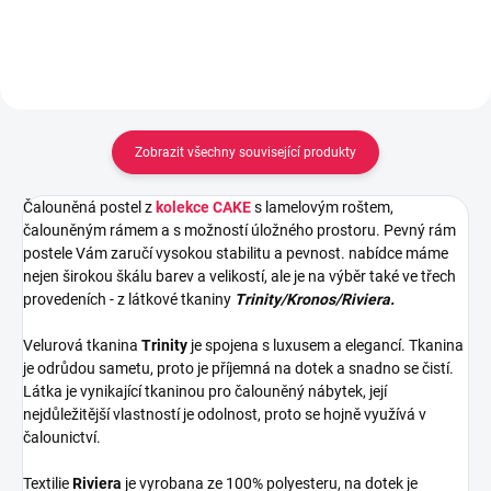
Zobrazit všechny související produkty
Čalouněná postel z
kolekce CAKE
s lamelovým roštem,
čalouněným rámem a s možností úložného prostoru. Pevný rám
postele Vám zaručí vysokou stabilitu a pevnost.
nabídce máme
nejen širokou škálu barev a velikostí, ale je na výběr také ve třech
provedeních - z látkové tkaniny
Trinity/Kronos/Riviera.
Velurová tkanina
Trinity
je spojena s luxusem a elegancí. Tkanina
je odrůdou sametu, proto je příjemná na dotek a snadno se čistí.
Látka je vynikající tkaninou pro čalouněný nábytek, její
nejdůležitější vlastností je odolnost, proto se hojně využívá v
čalounictví.
Textilie
Riviera
je vyrobana ze 100% polyesteru, na dotek je