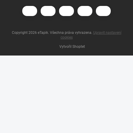
Copyright 2026
eTapik
. Všechna práva vyhrazena.
Upravit nastavení
cookies
Vytvořil Shoptet