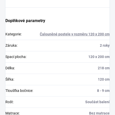
Doplňkové parametry
Kategorie
:
Čalouněné postele v rozměru 120 x 200 cm
Záruka
:
2 roky
Spací plocha
:
120 x 200 cm
Délka
:
218 cm
Šířka
:
120 cm
Tloušťka bočnice
:
8 - 9 cm
Rošt
:
Součást balení
Matrace
:
Bez matrace