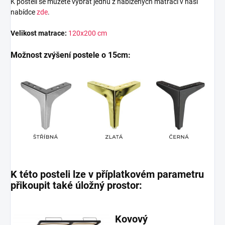
K posteli se můžete vybrat jednu z nabízených matrací v naší
nabídce
zde
.
Velikost matrace:
120x200 cm
Možnost zvýšení postele o 15cm:
K této posteli lze v příplatkovém parametru
přikoupit také úložný prostor:
Kovový