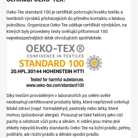
Oeko-Tex standard 100 je certifikát potvrzující kvalitu textilu a
textilních výrobků přicházejících do přímého kontaktu s lidskou
pokožkou. Organizace Oeko-Tex uděluje certifikát výrobkům, na
kterých byly provedeny testy ověřující přítomnost 100
nejnebezpečnějších látek ohrožujících spotřebitele.
Díky testům prováděným v laboratořích po celém světě
neobsahují certifikované produkty látky, které nepříznivě ovlivňují
lidské zdraví (např. formaldehyd, pesticidy nebo látky, které
mohou způsobovat alergie). Posuzují se také faktory jako cizí
pachy a odolnost vůči potu a slinám. K vidění jsou mimo jiné
etikety nejvyšší kvality standardu Oeko-Tex na ložní prádlo, peřiny,
polštáře, ale i ložní prádlo a dětské spodní prádlo.