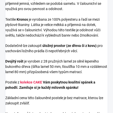
příjemně jemná, vzhledem se podobá sametu. V čalounictví se
využívá pro svou pevnost a odolnost.
Textilie
Kronos
je vyrobana ze 100% polyesteru a řadí se mezi
plyšové tkaniny. Látka je velice měkká a příjemná na dotek,
využívá se v čalounictví. Výhodou této textilie je odolnost vůči
světlu, takže nedochází k vyblednutí barev nebo žmolkování.
Dodatečně lze zakoupit
úložný prostor (ze dřeva či z kovu)
pro
uschování ložního prádla či nepotřebných věcí.
Dvojitý rošt
je vyroben z 28 pružných lamel ze silně lepeného
bukového dřeva (šířka lamel 50 mm, tloušťka 10 mm a vzdálenost
lamel 80 mm) přizpůsobená všem typům matrací.
Postele z
kolekce CAKE
Vám poskytnou kvalitní spánek a
pohodlí. Zamiluje si je každý milovník spánku!
Základní cena této čalouněné postele je bez matrace, kterou lze
zakoupit zvlášť.