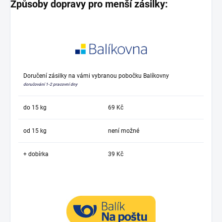
Způsoby dopravy pro menší zásilky:
Doručení zásilky na vámi vybranou pobočku Balíkovny
doručování 1-2 pracovní dny
do 15 kg
69 Kč
od 15 kg
není možné
+ dobírka
39 Kč