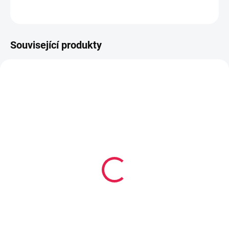
ZEPTAT SE
HLÍDAT
Související produkty
80-180 X 200 CM
80-180 X 200 CM
14-21 DNÍ
14-21 DNÍ
Termoelastická/Kapesní
Kapesní matrace
matrace ROMA Plus - 23
MARSEILLE - 19 cm, H2
cm, H3
3 139 Kč
od
5 279 Kč
od
Detail
Detail