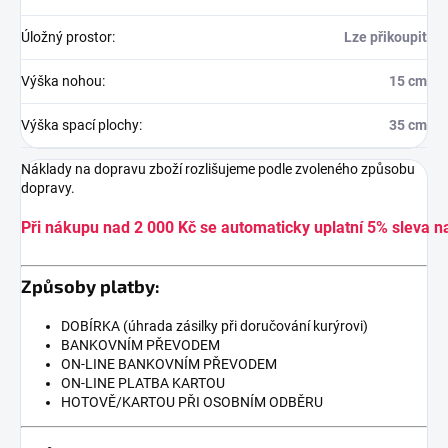
Úložný prostor
:
Lze přikoupit
Výška nohou
:
15 cm
Výška spací plochy
:
35 cm
Náklady na dopravu zboží rozlišujeme podle zvoleného způsobu
dopravy.
Při nákupu nad 2 000 Kč se automaticky uplatní 5% sleva n
Způsoby platby:
DOBÍRKA (úhrada zásilky při doručování kurýrovi)
BANKOVNÍM PŘEVODEM
ON-LINE BANKOVNÍM PŘEVODEM
ON-LINE PLATBA KARTOU
HOTOVĚ/KARTOU PŘI OSOBNÍM ODBĚRU