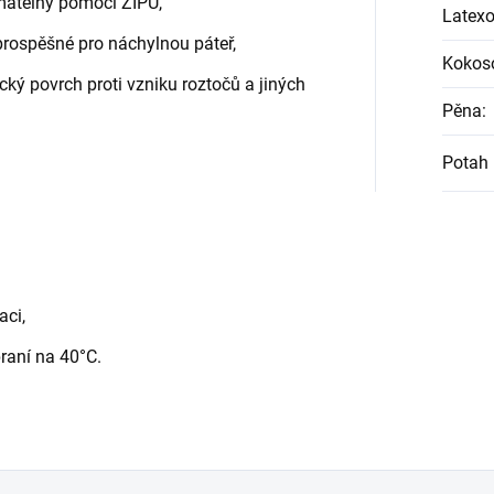
matelný pomocí ZIPU,
Latex
prospěšné pro náchylnou páteř,
Kokos
ický povrch proti vzniku roztočů a jiných
Pěna
:
Potah
aci,
praní na 40°C.