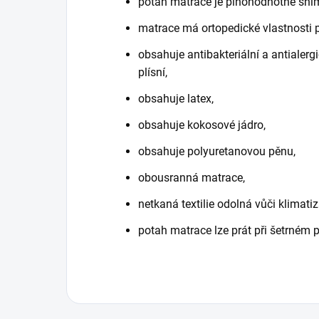
potah matrace je plnohodnotně sní
matrace má ortopedické vlastnosti 
obsahuje antibakteriální a antialerg
plísní,
obsahuje latex,
obsahuje kokosové jádro,
obsahuje polyuretanovou pěnu,
obousranná matrace,
netkaná textilie odolná vůči klimatiz
potah matrace lze prát při šetrném 