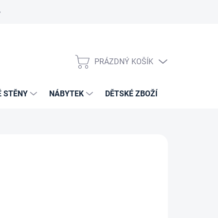
PRÁZDNÝ KOŠÍK
NÁKUPNÍ
KOŠÍK
É STĚNY
NÁBYTEK
DĚTSKÉ ZBOŽÍ
VZORNÍKY 