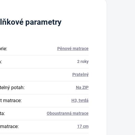
lňkové parametry
rie
:
Pěnové matrace
a
:
2 roky
Pratelný
elný potah
:
Na ZIP
t matrace
:
H3, tvrdá
ta
:
Oboustranná matrace
 matrace
:
17 cm