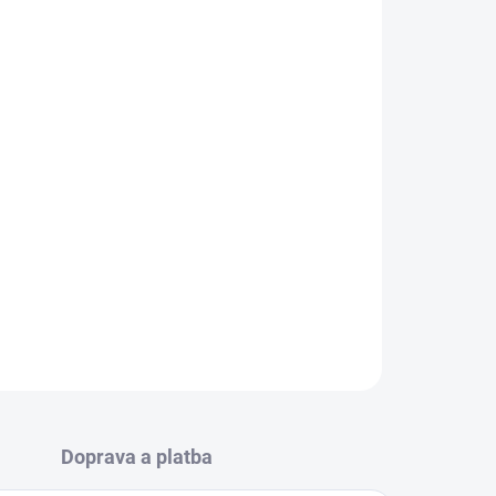
VARIANTU
MOŽNOSTI DORUČENÍ
řidat do košíku
ažena
s jádrem z nejkvalitnější HR pěny, kokosem a
ZEPTAT SE
HLÍDAT
Doprava a platba