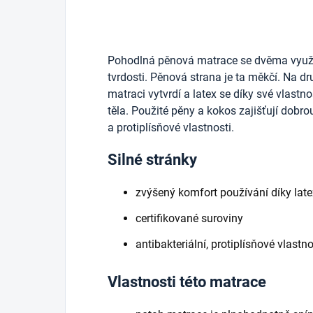
Pohodlná pěnová matrace se dvěma využi
tvrdosti.
Pěnová strana je ta měkčí.
Na dr
matraci vytvrdí a latex se díky své vlastn
těla.
Použité pěny a kokos zajišťují dobrou
a protiplísňové vlastnosti.
Silné stránky
zvýšený komfort používání díky lat
certifikované suroviny
antibakteriální, protiplísňové vlastno
Vlastnosti této matrace