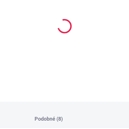
ZVOLTE VARIANTU
cena:
VELIKOST MATRACE
MŮŽEME DORUČIT DO:
ZVOLTE 
−
+
P
Matrace je vysoká 13 cm obs
latexem.
DETAILNÍ INFORMACE
Podobné (8)