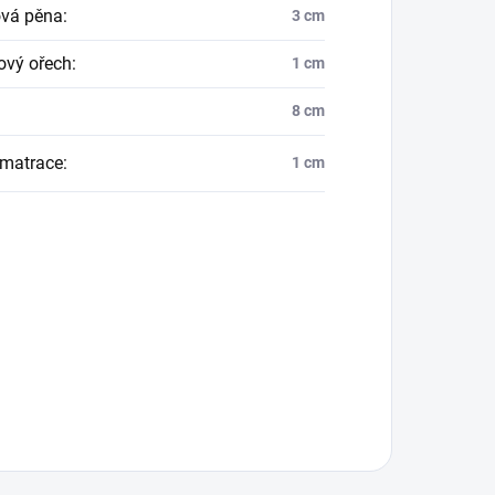
ová pěna
:
3 cm
ový ořech
:
1 cm
8 cm
 matrace
:
1 cm