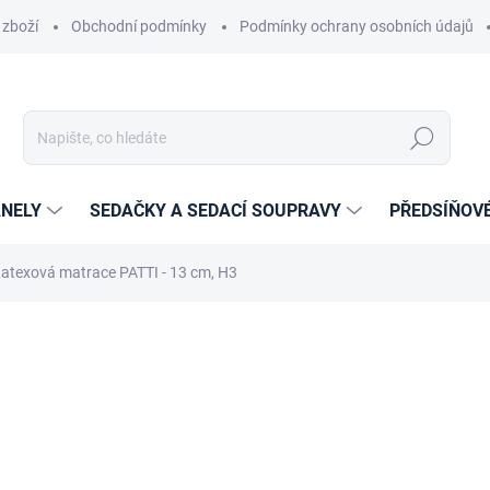
 zboží
Obchodní podmínky
Podmínky ochrany osobních údajů
Hledat
NELY
SEDAČKY A SEDACÍ SOUPRAVY
PŘEDSÍŇOV
atexová matrace PATTI - 13 cm, H3
cení
ZNAČKA:
MTS
od
3 289 Kč
od
2 718,18 Kč
bez DPH
Měrná