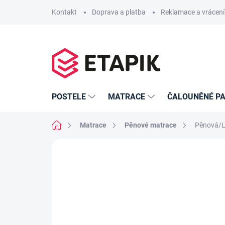
Přejít
Kontakt
Doprava a platba
Reklamace a vrácení
na
obsah
POSTELE
MATRACE
ČALOUNĚNÉ PA
Domů
Matrace
Pěnové matrace
Pěnová/L
Neohodnoceno
Podrobnosti hodno
80-180 X 200 CM