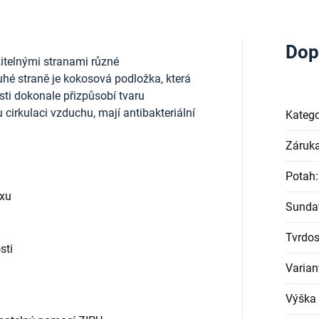
Dop
telnými stranami různé
uhé straně je kokosová podložka, která
osti dokonale přizpůsobí tvaru
 cirkulaci vzduchu, mají antibakteriální
Katego
Záruk
Potah
:
exu
Sundat
Tvrdos
sti
Varian
Výška