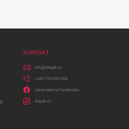
KONTAKT
info
@
etapik.cz
+420 725 933 054
Jsme také na Facebooku
etapik.cz
jů