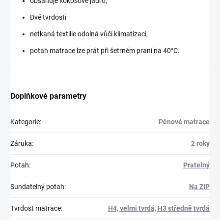
obsahuje kokosové jádro,
Dvě tvrdosti
netkaná textilie odolná vůči klimatizaci,
potah matrace lze prát při šetrném praní na 40°C.
Doplňkové parametry
Kategorie
:
Pěnové matrace
Záruka
:
2 roky
Potah
:
Pratelný
Sundatelný potah
:
Na ZIP
Tvrdost matrace
:
H4, velmi tvrdá, H3 středně tvrdá