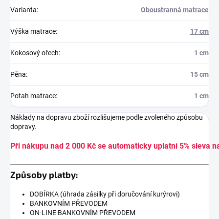
Varianta
:
Oboustranná matrace
Výška matrace
:
17 cm
Kokosový ořech
:
1 cm
Pěna
:
15 cm
Potah matrace
:
1 cm
Náklady na dopravu zboží rozlišujeme podle zvoleného způsobu
dopravy.
Při nákupu nad 2 000 Kč se automaticky uplatní 5% sleva n
Způsoby platby:
DOBÍRKA (úhrada zásilky při doručování kurýrovi)
BANKOVNÍM PŘEVODEM
ON-LINE BANKOVNÍM PŘEVODEM