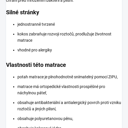
chrání před množením bakterií a plísní.
Silné stránky
jednostranně tvrzené
kokos zabraňuje rozvoji roztočů, prodlužuje životnost
matrace
vhodné pro alergiky
Vlastnosti této matrace
potah matrace je plnohodnotně snímatelný pomocí ZIPU,
matrace má ortopedické vlastnosti prospěšné pro
náchylnou páteř,
obsahuje antibakteriální a antialergický povrch proti vzniku
roztočů a jiných plísní,
obsahuje polyuretanovou pěnu,