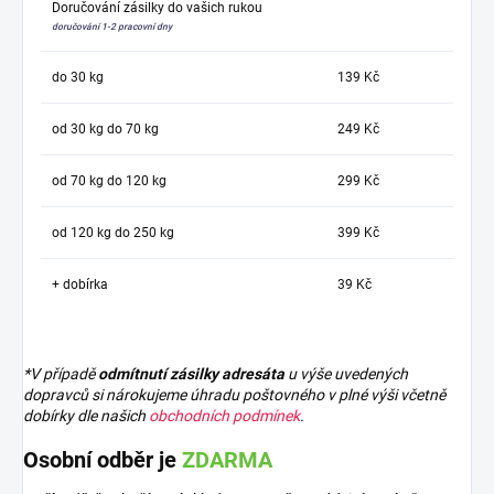
Doručování zásilky do vašich rukou
doručování 1-2 pracovní dny
do 30 kg
139 Kč
od 30 kg do 70 kg
249 Kč
od 70 kg do 120 kg
299 Kč
od 120 kg do 250 kg
399 Kč
+ dobírka
39 Kč
*V případě
odmítnutí zásilky adresáta
u výše uvedených
dopravců si nárokujeme úhradu poštovného v plné výši včetně
dobírky dle našich
obchodních podmínek
.
Osobní odběr je
ZDARMA