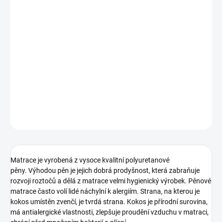
MOŽNOSTI DORUČENÍ
−
+
Přidat do košíku
Matrace je vysoká 12 cm
obsažena
s jádrem z
nejkvalitnější
polyuretanové pěny a kokosové vložky.
DETAILNÍ INFORMACE
ZEPTAT SE
HLÍDAT
Matrace je vyrobená z vysoce kvalitní polyuretanové
pěny.
Výhodou pěn je jejich dobrá prodyšnost, která zabraňuje
rozvoji roztočů a dělá z matrace velmi hygienický výrobek.
Pěnové
matrace často volí lidé náchylní k alergiím.
Strana, na kterou je
kokos umístěn zvenčí, je tvrdá strana.
Kokos je přírodní surovina,
má antialergické vlastnosti, zlepšuje proudění vzduchu v matraci,