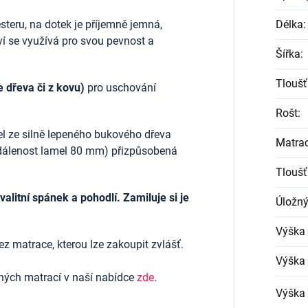
teru, na dotek je příjemně jemná,
Délka
:
í se využívá pro svou pevnost a
Šířka
:
Tloušť
e dřeva či z kovu)
pro uschování
Rošt
:
el ze silně lepeného bukového dřeva
Matra
zdálenost lamel 80 mm) přizpůsobená
Tloušť
litní spánek a pohodlí. Zamiluje si je
Úložný
Výška
ez matrace, kterou lze zakoupit zvlášť.
Výška 
ených matrací v naší nabídce
zde
.
Výška 