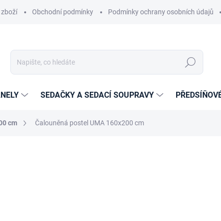
 zboží
Obchodní podmínky
Podmínky ochrany osobních údajů
Hledat
NELY
SEDAČKY A SEDACÍ SOUPRAVY
PŘEDSÍŇOV
200 cm
Čalouněná postel UMA 160x200 cm
cení
ZNAČKA:
ETAPIK
13 299 Kč
10 990,91 Kč
bez DPH
Měrná
ZVOLTE VARIANTU
cena: