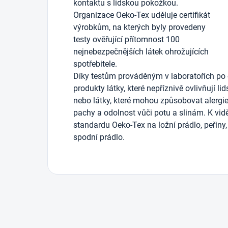
kontaktu s lidskou pokožkou.
Organizace Oeko-Tex uděluje certifikát
výrobkům, na kterých byly provedeny
testy ověřující přítomnost 100
nejnebezpečnějších látek ohrožujících
spotřebitele.
Díky testům prováděným v laboratořích po 
produkty látky, které nepříznivě ovlivňují li
nebo látky, které mohou způsobovat alergie)
pachy a odolnost vůči potu a slinám. K vidě
standardu Oeko-Tex na ložní prádlo, peřiny, 
spodní prádlo.