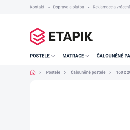
Přejít
Kontakt
Doprava a platba
Reklamace a vrácení
na
obsah
POSTELE
MATRACE
ČALOUNĚNÉ PA
Domů
Postele
Čalouněné postele
160 x 
Neohodnoceno
Podrobnosti hodno