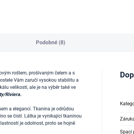
Podobné (8)
ovým roštem, prošívaným čelem
a s
Dop
stele Vám zaručí vysokou stabilitu a
lu velikostí, ale je na výběr také ve
ty/Riviera.
Katego
sem a elegancí. Tkanina je odrůdou
o se čistí. Látka je vynikající tkaninou
Záruk
vlastností je odolnost, proto se hojně
Spací 