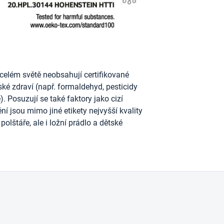
celém světě neobsahují certifikované
dské zdraví (např. formaldehyd, pesticidy
. Posuzují se také faktory jako cizí
ní jsou mimo jiné etikety nejvyšší kvality
polštáře, ale i ložní prádlo a dětské