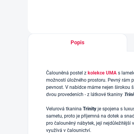
Popis
Čalouněná postel z
kolekce UMA
s lamel
možností úložného prostoru.
Pevný rám po
pevnost. V nabídce máme nejen širokou šká
dvou provedeních - z látkové tkaniny
Trini
Velurová tkanina
Trinity
je spojena s luxu
sametu, proto je příjemná na dotek a snadn
pro čalouněný nábytek, její nejdůležitější 
využívá v čalounictví.