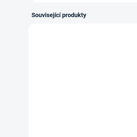
Související produkty
80-180 X 200 CM
80-180
14-21 DNÍ
Termoelastická/Kapesní
Vyso
matrace ROMA Plus - 23
mat
cm, H3
H2,
5 279 Kč
3
Detail
od
od