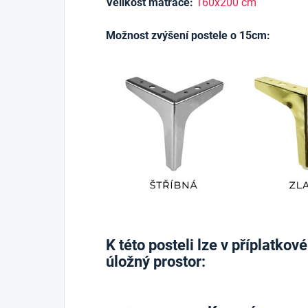
Velikost matrace:
160x200 cm
Možnost zvýšení postele o 15cm:
K této posteli lze v příplatko
úložný prostor: