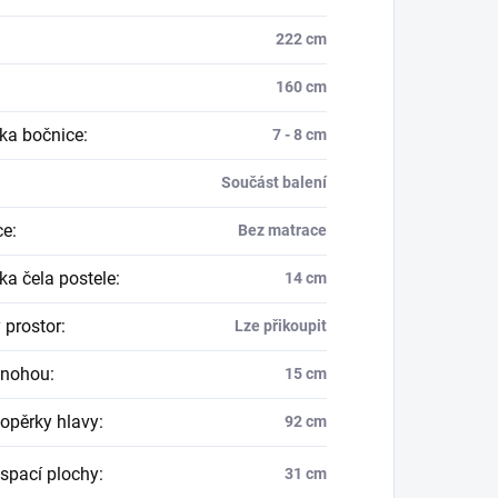
222 cm
160 cm
ka bočnice
:
7 - 8 cm
Součást balení
ce
:
Bez matrace
ka čela postele
:
14 cm
 prostor
:
Lze přikoupit
 nohou
:
15 cm
opěrky hlavy
:
92 cm
spací plochy
:
31 cm