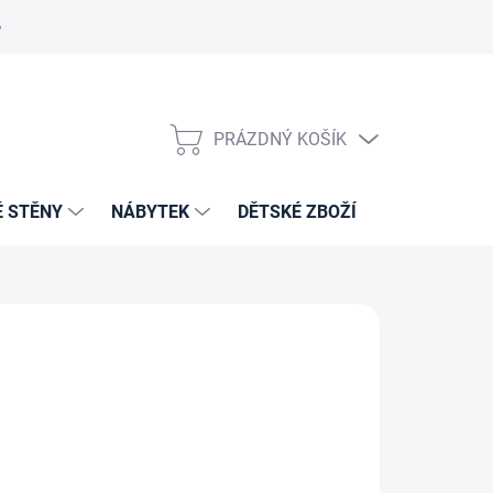
PRÁZDNÝ KOŠÍK
NÁKUPNÍ
KOŠÍK
É STĚNY
NÁBYTEK
DĚTSKÉ ZBOŽÍ
VZORNÍKY 