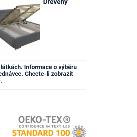
Dřevěný
h látkách. Informace o výběru
dnávce. Chcete-li zobrazit
e
.