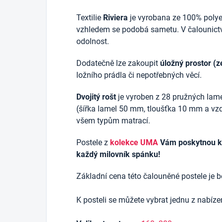
Textilie
Riviera
je vyrobana ze 100% polyes
vzhledem se podobá sametu. V čalounictv
odolnost.
Dodatečně lze zakoupit
úložný prostor (z
ložního prádla či nepotřebných věcí.
Dvojitý rošt
je vyroben z 28 pružných lam
(šířka lamel 50 mm, tloušťka 10 mm a v
všem typům matrací.
Postele z
kolekce UMA
Vám poskytnou kva
každý milovník spánku!
Základní cena této čalouněné postele je b
K posteli se můžete vybrat jednu z nabíz