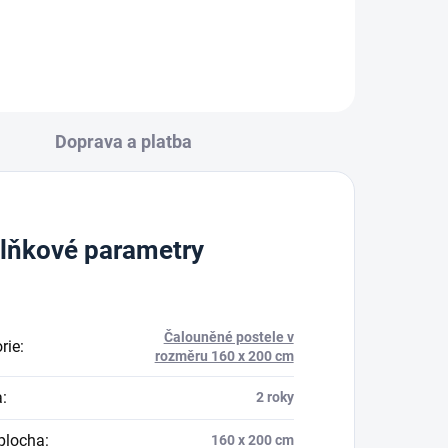
Doprava a platba
lňkové parametry
Čalouněné postele v
rie
:
rozměru 160 x 200 cm
a
:
2 roky
plocha
:
160 x 200 cm