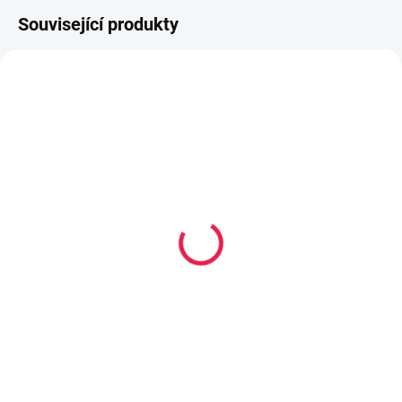
Související produkty
80-180 X 200 CM
80-180 X 200 CM
14-21 DNÍ
14-21 DNÍ
Termoelastická/Kapesní
Vysoce
matrace ROMA Maxi - 28
flexibilní/Vícekapsová
cm, H2
matrace TOSKANIA - 21
cm, H2,5
5 029 Kč
6 869 Kč
od
od
Detail
Detail