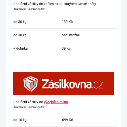
Doručení zásilky do vašich rukou kurýrem České pošty
doručování 1-2 pracovní dny
do 30 kg
139 Kč
od 30 kg
není možné
+ dobírka
39 Kč
Doručení zásilky do
výdejního místa
doručování 1-2 pracovní dny
do 10 kg
699 Kč