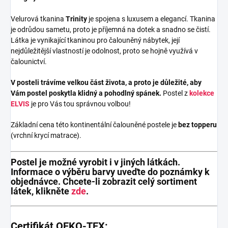
Velurová tkanina
Trinity
je spojena s luxusem a elegancí. Tkanina
je odrůdou sametu, proto je příjemná na dotek a snadno se čistí.
Látka je vynikající tkaninou pro čalouněný nábytek, její
nejdůležitější vlastností je odolnost, proto se hojně využívá v
čalounictví.
V posteli trávíme velkou část života, a proto je důležité, aby
Vám postel poskytla klidný a pohodlný spánek.
Postel z
kolekce
ELVIS
je pro Vás tou správnou volbou!
Základní cena této kontinentální čalouněné postele je
bez topperu
(vrchní krycí matrace).
Postel je možné vyrobit i v jiných látkách.
Informace o výběru barvy uveďte do poznámky k
objednávce. Chcete-li zobrazit celý sortiment
látek, klikněte
zde
.
Certifikát OEKO-TEX: