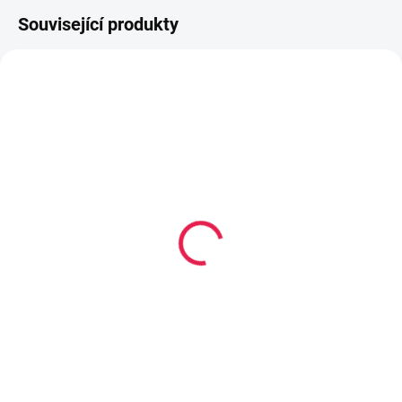
Související produkty
80-180 X 200 CM
80-180 X 200 CM
14-21 DNÍ
14-21 DNÍ
Vysoce
Vysoce
flexibilní/Vícekapsová
flexibilní/Vícekapsová
matrace BIBIONE - 21
matrace TOSKANIA - 21
cm, H2,5
cm, H2,5
11 799 Kč
6 869 Kč
od
od
Detail
Detail