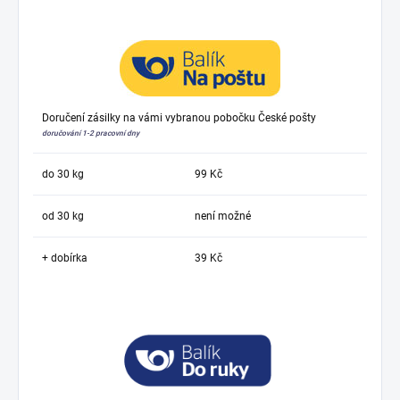
Doručení zásilky na vámi vybranou pobočku České pošty
doručování 1-2 pracovní dny
do 30 kg
99 Kč
od 30 kg
není možné
+ dobírka
39 Kč