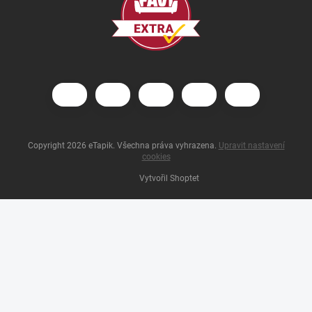
Copyright 2026
eTapik
. Všechna práva vyhrazena.
Upravit nastavení
cookies
Vytvořil Shoptet