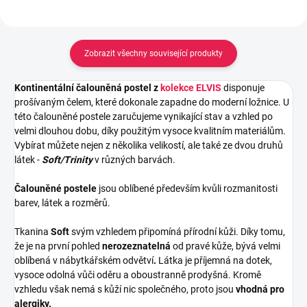
Zobrazit všechny související produkty
Kontinentální čalouněná postel z
kolekce ELVIS
disponuje
prošívaným čelem, které dokonale zapadne do moderní ložnice. U
této čalouněné postele zaručujeme vynikající stav a vzhled po
velmi dlouhou dobu, díky použitým vysoce kvalitním materiálům.
Vybírat můžete nejen z několika velikostí, ale také ze dvou druhů
látek -
Soft/Trinity
v různých barvách.
Čalouněné postele
jsou oblíbené především kvůli rozmanitosti
barev, látek a rozměrů.
Tkanina
Soft
svým vzhledem připomíná přírodní kůži. Díky tomu,
že je na první pohled
nerozeznatelná
od pravé kůže, bývá velmi
oblíbená v nábytkářském odvětví
.
Látka je příjemná na dotek,
vysoce odolná vůči oděru a oboustranně prodyšná. Kromě
vzhledu však nemá s kůží nic společného, proto jsou
vhodná pro
alergiky.