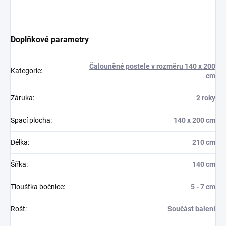
Doplňkové parametry
Čalouněné postele v rozměru 140 x 200
Kategorie
:
cm
Záruka
:
2 roky
Spací plocha
:
140 x 200 cm
Délka
:
210 cm
Šířka
:
140 cm
Tloušťka bočnice
:
5 - 7 cm
Rošt
:
Součást balení