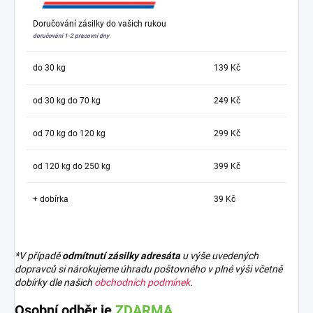
Doručování zásilky do vašich rukou
doručování 1-2 pracovní dny
do 30 kg
139 Kč
od 30 kg do 70 kg
249 Kč
od 70 kg do 120 kg
299 Kč
od 120 kg do 250 kg
399 Kč
+ dobírka
39 Kč
*V případě
odmítnutí zásilky adresáta
u výše uvedených
dopravců si nárokujeme úhradu poštovného v plné výši včetně
dobírky dle našich
obchodních podmínek
.
Osobní odběr je
ZDARMA