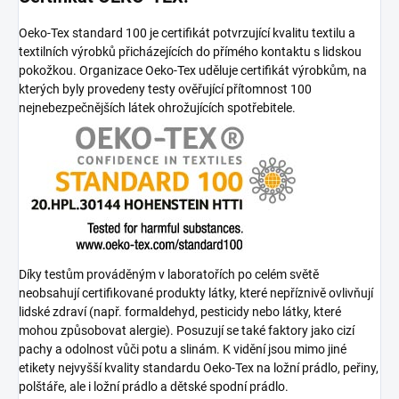
Oeko-Tex standard 100 je certifikát potvrzující kvalitu textilu a
textilních výrobků přicházejících do přímého kontaktu s lidskou
pokožkou. Organizace Oeko-Tex uděluje certifikát výrobkům, na
kterých byly provedeny testy ověřující přítomnost 100
nejnebezpečnějších látek ohrožujících spotřebitele.
Díky testům prováděným v laboratořích po celém světě
neobsahují certifikované produkty látky, které nepříznivě ovlivňují
lidské zdraví (např. formaldehyd, pesticidy nebo látky, které
mohou způsobovat alergie). Posuzují se také faktory jako cizí
pachy a odolnost vůči potu a slinám. K vidění jsou mimo jiné
etikety nejvyšší kvality standardu Oeko-Tex na ložní prádlo, peřiny,
polštáře, ale i ložní prádlo a dětské spodní prádlo.