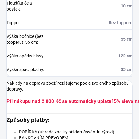
Tloušťka čela
10 cm
postele
:
Topper
:
Bez topperu
Výška bočnice (bez
55 cm
topperu): 55 cm
:
Výška opěrky hlavy
:
122 cm
Výška spací plochy
:
35 cm
Náklady na dopravu zboží rozlišujeme podle zvoleného způsobu
dopravy.
Při nákupu nad 2 000 Kč se automaticky uplatní 5% sleva n
Způsoby platby:
DOBÍRKA (úhrada zásilky při doručování kurýrovi)
BANKOVNÍM PŘEVODEM