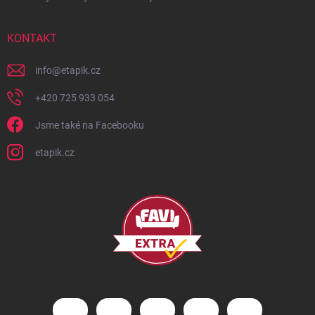
KONTAKT
info
@
etapik.cz
+420 725 933 054
Jsme také na Facebooku
etapik.cz