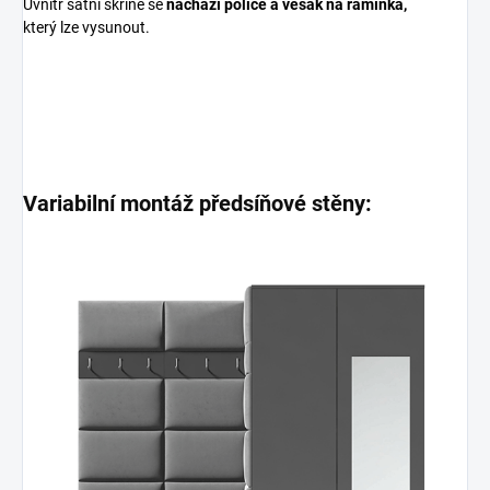
Uvnitř šatní skříně se
nachází police a věšák na ramínka,
který lze vysunout.
Variabilní montáž předsíňové stěny: