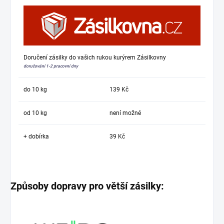
Doručení zásilky do vašich rukou kurýrem Zásilkovny
doručování 1-2 pracovní dny
do 10 kg
139 Kč
od 10 kg
není možné
+ dobírka
39 Kč
Způsoby dopravy pro větší zásilky: