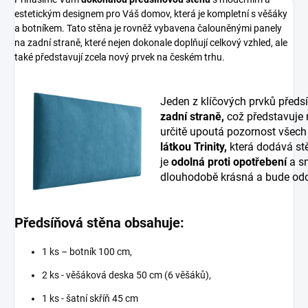
estetickým designem pro Váš domov, která je kompletní s věšáky
a botníkem. Tato stěna je rovněž vybavena čalouněnými panely
na zadní straně, které nejen dokonale doplňují celkový vzhled, ale
také představují zcela nový prvek na českém trhu.
Jeden z klíčových prvků předs
zadní straně,
což představuje
určitě upoutá pozornost všech
látkou Trinity,
která dodává stě
je
odolná proti opotřebení
a sn
dlouhodobě krásná a bude odo
Předsíňová stěna obsahuje:
1 ks – botník 100 cm,
2 ks - věšáková deska 50 cm (6 věšáků),
1 ks - šatní skříň 45 cm