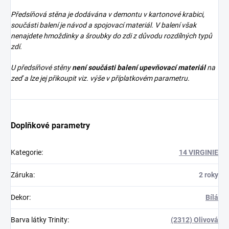
Předsíňová stěna je dodávána v demontu v kartonové krabici,
součásti balení je návod a spojovací materiál. V balení však
nenajdete
hmoždinky a šroubky do zdi z důvodu rozdílných typů
zdí.
U předsíňové stěny
není součásti balení upevňovací materiál
na
zeď a lze jej přikoupit viz. výše v příplatkovém parametru.
Doplňkové parametry
Kategorie
:
14 VIRGINIE
Záruka
:
2 roky
Dekor
:
Bílá
Barva látky Trinity
:
(2312) Olivová