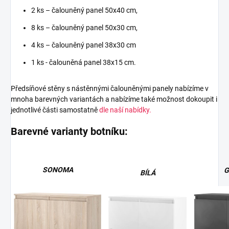
2 ks – čalouněný panel 50x40 cm,
8 ks – čalouněný panel 50x30 cm,
4 ks – čalouněný panel 38x30 cm
1 ks - čalouněná panel 38x15 cm.
Předsíňové stěny s nástěnnými čalouněnými panely nabízíme v
mnoha barevných variantách a nabízíme také možnost dokoupit i
jednotlivé části samostatně
dle naší nabídky.
Barevné varianty botníku:
SONOMA
G
BÍLÁ