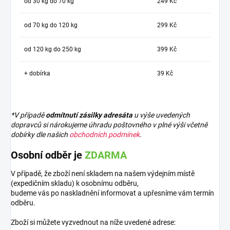
od 30 kg do 70 kg
249 Kč
od 70 kg do 120 kg
299 Kč
od 120 kg do 250 kg
399 Kč
+ dobírka
39 Kč
*V případě
odmítnutí zásilky adresáta
u výše uvedených
dopravců si nárokujeme úhradu poštovného v plné výši včetně
dobírky dle našich
obchodních podmínek
.
Osobní odběr je
ZDARMA
V případě, že zboží není skladem na našem výdejním místě
(expedičním skladu) k osobnímu odběru,
budeme vás po naskladnění informovat a upřesníme vám termín
odběru.
Zboží si můžete vyzvednout na níže uvedené adrese: