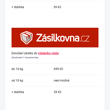
+ dobírka
39 Kč
Doručení zásilky do
výdejního místa
doručování 1-2 pracovní dny
do 10 kg
699 Kč
od 10 kg
není možné
+ dobírka
39 Kč