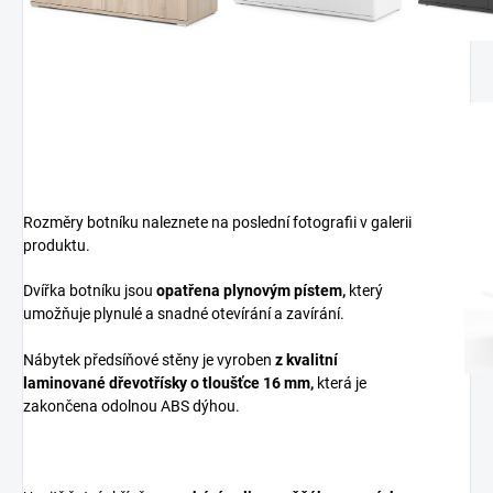
Rozměry botníku naleznete na poslední fotografii v galerii
produktu.
Dvířka botníku jsou
opatřena plynovým pístem,
který
umožňuje plynulé a snadné otevírání a zavírání.
Nábytek předsíňové stěny je vyroben
z
kvalitní
laminované dřevotřísky
o tloušťce 16 mm
,
která je
zakončena odolnou ABS dýhou.