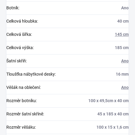
Botník
:
Ano
Celková hloubka
:
40 cm
Celková šířka
:
145 cm
Celková výška
:
185 cm
Šatní skříň
:
Ano
Tloušťka nábytkové desky
:
16 mm
Věšák na oblečení
:
Ano
Rozměr botníku
:
100 x 49,5cm x 40 cm
Rozměr šatní skříně
:
45 x 185 x 40 cm
Rozměr věšáku
:
100 x 15 x 1,6 cm