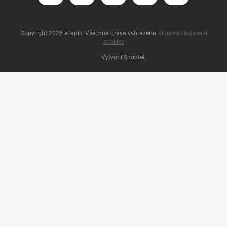
Copyright 2026
eTapik
. Všechna práva vyhrazena.
Upravit nastavení
cookies
Vytvořil Shoptet