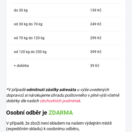
do 30 kg
139 Kč
od 30 kg do 70 kg
249 Kč
od 70 kg do 120 kg
299 Kč
od 120 kg do 250 kg
399 Kč
+ dobírka
39 Kč
*V případě
odmítnutí zásilky adresáta
u výše uvedených
dopravců si nárokujeme úhradu poštovného v plné výši včetně
dobírky dle našich
obchodních podmínek
.
Osobní odběr je
ZDARMA
V případě, že zboží není skladem na našem výdejním místě
(expedičním skladu) k osobnímu odběru,