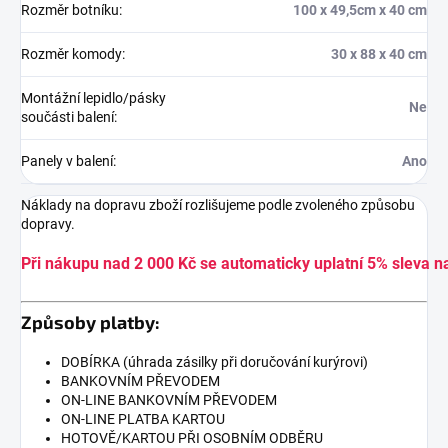
Rozměr botníku
:
100 x 49,5cm x 40 cm
Rozměr komody
:
30 x 88 x 40 cm
Montážní lepidlo/pásky
Ne
součásti balení
:
Panely v balení
:
Ano
Náklady na dopravu zboží rozlišujeme podle zvoleného způsobu
dopravy.
Při nákupu nad 2 000 Kč se automaticky uplatní 5% sleva n
Způsoby platby:
DOBÍRKA (úhrada zásilky při doručování kurýrovi)
BANKOVNÍM PŘEVODEM
ON-LINE BANKOVNÍM PŘEVODEM
ON-LINE PLATBA KARTOU
HOTOVĚ/KARTOU PŘI OSOBNÍM ODBĚRU