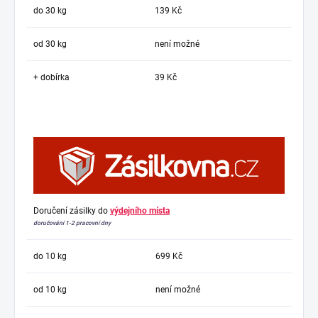
do 30 kg
139 Kč
od 30 kg
není možné
+ dobírka
39 Kč
Doručení zásilky do
výdejního místa
doručování 1-2 pracovní dny
do 10 kg
699 Kč
od 10 kg
není možné