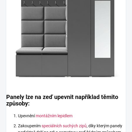
Panely lze na zeď upevnit například těmito
způsoby:
Upevnění
montážním lepidlem
Zakoupením
speciálních suchých zipů
, díky kterým panely