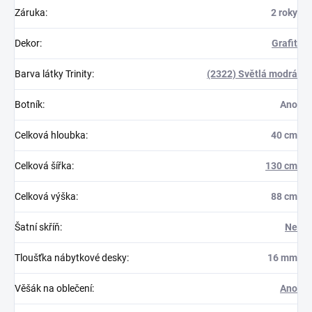
Záruka
:
2 roky
Dekor
:
Grafit
Barva látky Trinity
:
(2322) Světlá modrá
Botník
:
Ano
Celková hloubka
:
40 cm
Celková šířka
:
130 cm
Celková výška
:
88 cm
Šatní skříň
:
Ne
Tloušťka nábytkové desky
:
16 mm
Věšák na oblečení
:
Ano