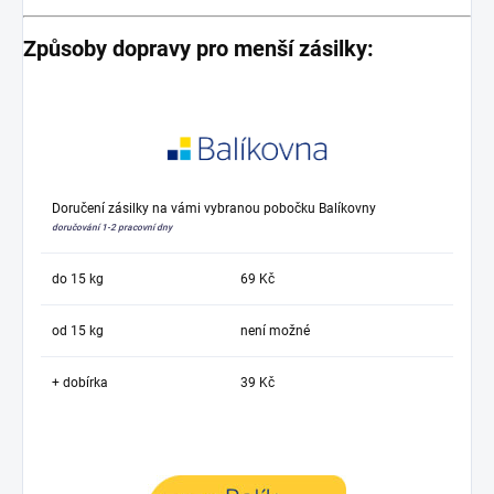
Způsoby dopravy pro menší zásilky:
Doručení zásilky na vámi vybranou pobočku Balíkovny
doručování 1-2 pracovní dny
do 15 kg
69 Kč
od 15 kg
není možné
+ dobírka
39 Kč