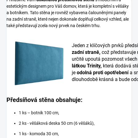
estetickým designem pro Váš domov, která je kompletní s věšáky
a botníkem. Tato stěna je rovněž vybavena čalouněnými panely
na zadní straně, které nejen dokonale doplňují celkový vzhled, ale
také představují zcela nový prvek na českém trhu.
Jeden z klíčových prvků předs
zadní straně,
což představuje
určitě upoutá pozornost všech
látkou Trinity,
která dodává stě
je
odolná proti opotřebení
a sn
dlouhodobě krásná a bude odo
Předsíňová stěna obsahuje:
1 ks – botník 100 cm,
2 ks - věšáková deska 50 cm (6 věšáků),
1 ks - komoda 30 cm,