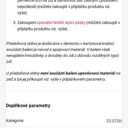
perfektně drží na zdi a samotnou zeď žádným způsobem
nepoškodí (můžete zakoupit v příplatku produktu viz.
výše).
Zakoupení
speciální NANO lepící pásky
(můžete zakoupit v
příplatku produktu viz. výše)
Předsíňová stěna je dodávána v demontu v kartonové krabici,
součásti balení je návod a spojovací materiál. V balení však
nenajdete
hmoždinky a šroubky do zdi z důvodu rozdílných typů
zdí.
U předsíňové stěny
není součásti balení upevňovací materiál
na
zeď a lze jej přikoupit viz. výše v příplatkovém parametru.
Doplňkové parametry
Kategorie
:
25 UTAH