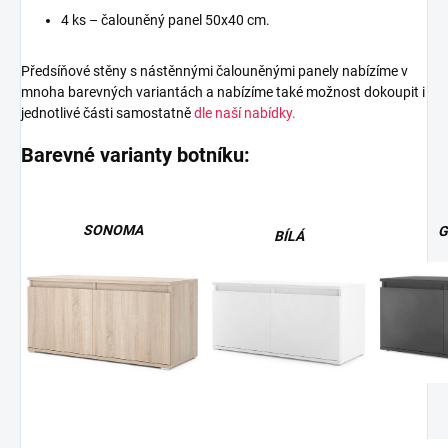
4 ks – čalouněný panel 50x40 cm.
Předsíňové stěny s nástěnnými čalouněnými panely nabízíme v
mnoha barevných variantách a nabízíme také možnost dokoupit i
jednotlivé části samostatně
dle naší nabídky.
Barevné varianty botníku:
SONOMA
G
BÍLÁ