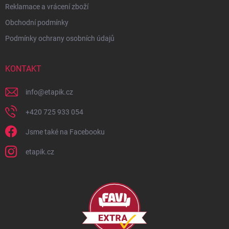
Reklamace a vrácení zboží
Obchodní podmínky
Podmínky ochrany osobních údajů
KONTAKT
info
@
etapik.cz
+420 725 933 054
Jsme také na Facebooku
etapik.cz