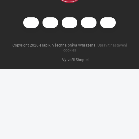
Copyright 2026
eTapik
. Všechna práva vyhrazena.
Upravit nastavení
cookies
Vytvořil Shoptet