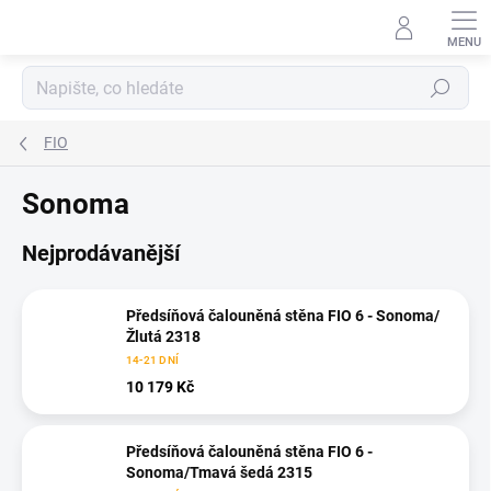
Přejít
na
obsah
Hledat
FIO
Sonoma
Nejprodávanější
Předsíňová čalouněná stěna FIO 6 - Sonoma/
Žlutá 2318
14-21 DNÍ
10 179 Kč
Předsíňová čalouněná stěna FIO 6 -
Sonoma/Tmavá šedá 2315