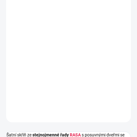
DORUČIT DO:
27.8.2026
MOŽNOSTI
DORUČENÍ
−
+
Přidat do košíku
Šatní skříň ze
stejnojmenné řady
RASA
s posuvnými dveřmi se
zrcadlem nábytek nabízí
praktický úložná prostor
v podobě dvou
z
ás
uvek ve spodní části skříně.
Skříň je vyrobena z
kvalitního
laminátu v dekoru sonoma zakončená odolnou ABS dýhou.
DETAILNÍ INFORMACE
ZEPTAT SE
HLÍDAT
Šatní skříň ze
stejnojmenné řady
RASA
s posuvnými dveřmi se