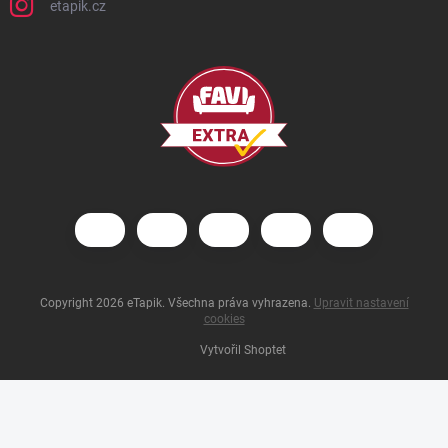
etapik.cz
Copyright 2026
eTapik
. Všechna práva vyhrazena.
Upravit nastavení
cookies
Vytvořil Shoptet