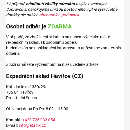
*V případě
odmítnutí zásilky adresáta
u výše uvedených
dopravců si nárokujeme úhradu poštovného v plné výši včetně
dobírky dle našich
obchodních podmínek
.
Osobní odběr je
ZDARMA
V případě, že zboží není skladem na našem výdejním místě
(expedičním skladu) k osobnímu odběru,
budeme vás po naskladnění informovat a upřesníme vám termín
odběru.
Zboží si můžete vyzvednout na níže uvedené adrese:
Expedniční sklad Havířov (CZ)
Kpt. Jasioka 1380/29a
735 64 Havířov
Prostřední Suchá
Otevírací doba Po-Pá: 8:00 – 15:00
Kontakt:
+420 725 933 054
E-mail:
info@etapik.cz