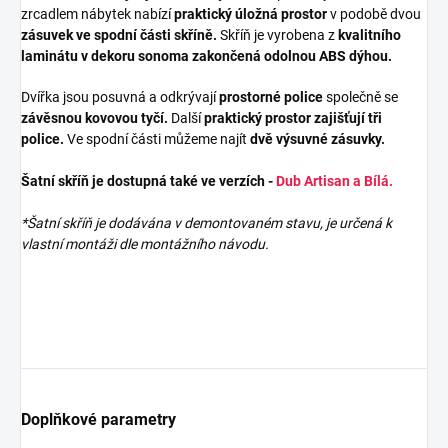
zrcadlem nábytek nabízí
praktický úložná prostor
v podobě dvou
z
ásuvek ve spodní části skříně.
Skříň je vyrobena z
kvalitního
laminátu v dekoru sonoma zakončená odolnou ABS dýhou.
Dvířka jsou posuvná a odkrývají
prostorné police
společně se
závěsnou kovovou tyčí.
Další
praktický prostor zajišťují tři
police.
Ve spodní části můžeme najít
dvě výsuvné zásuvky.
Šatní skříň je dostupná také ve verzích -
Dub Artisan a Bílá.
*Šatní skříň je dodávána v demontovaném stavu, je určená k
vlastní montáži dle montážního návodu.
Doplňkové parametry