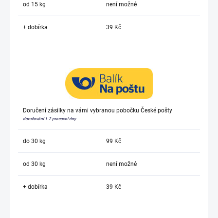
od 15 kg
není možné
+ dobírka
39 Kč
Doručení zásilky na vámi vybranou pobočku České pošty
doručování 1-2 pracovní dny
do 30 kg
99 Kč
od 30 kg
není možné
+ dobírka
39 Kč