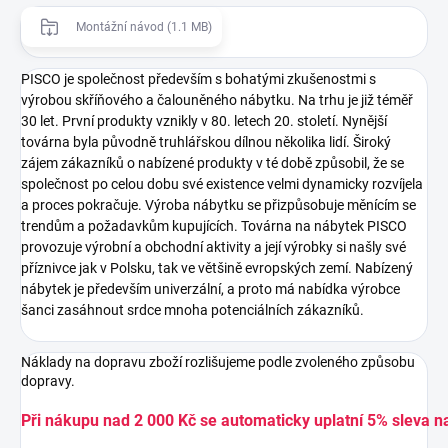
Montážní návod (1.1 MB)
PISCO je společnost především s bohatými zkušenostmi s
výrobou skříňového a čalouněného nábytku. Na trhu je již téměř
30 let. První produkty vznikly v 80. letech 20. století. Nynější
továrna byla původně truhlářskou dílnou několika lidí. Široký
zájem zákazníků o nabízené produkty v té době způsobil, že se
společnost po celou dobu své existence velmi dynamicky rozvíjela
a proces pokračuje. Výroba nábytku se přizpůsobuje měnícím se
trendům a požadavkům kupujících. Továrna na nábytek PISCO
provozuje výrobní a obchodní aktivity a její výrobky si našly své
příznivce jak v Polsku, tak ve většině evropských zemí. Nabízený
nábytek je především univerzální, a proto má nabídka výrobce
šanci zasáhnout srdce mnoha potenciálních zákazníků.
Náklady na dopravu zboží rozlišujeme podle zvoleného způsobu
dopravy.
Při nákupu nad 2 000 Kč se automaticky uplatní 5% sleva n