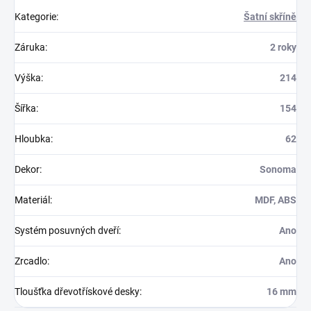
Kategorie
:
Šatní skříně
Záruka
:
2 roky
Výška
:
214
Šířka
:
154
Hloubka
:
62
Dekor
:
Sonoma
Materiál
:
MDF, ABS
Systém posuvných dveří
:
Ano
Zrcadlo
:
Ano
Tloušťka dřevotřískové desky
:
16 mm