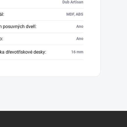
Dub Artisan
ál
:
MDF, ABS
 posuvných dveří
:
Ano
o
:
Ano
ka dřevotřískové desky
:
16 mm