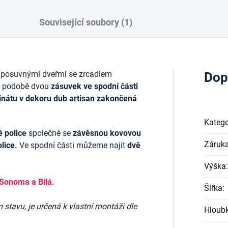
Související soubory (1)
 posuvnými dveřmi se zrcadlem
Dop
 podobě dvou
z
ásuvek ve spodní části
minátu v dekoru dub artisan zakončená
Katego
é police
společně se
závěsnou kovovou
Záruk
olice.
Ve spodní části můžeme najít
dvě
Výška
:
Sonoma a Bílá.
Šířka
:
stavu, je určená k vlastní montáži dle
Hloub