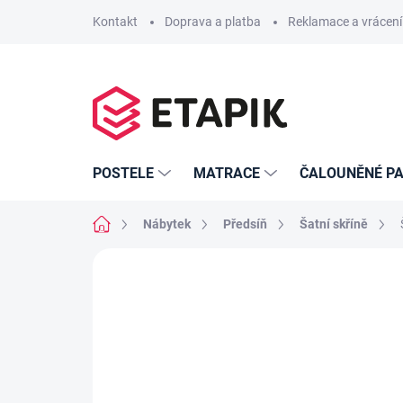
Přejít
Kontakt
Doprava a platba
Reklamace a vrácení
na
obsah
POSTELE
MATRACE
ČALOUNĚNÉ PA
Domů
Nábytek
Předsíň
Šatní skříně
Neohodnoceno
Podrobnosti hodno