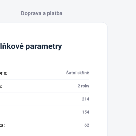
Doprava a platba
lňkové parametry
rie
:
Šatní skříně
a
:
2 roky
214
154
ka
:
62