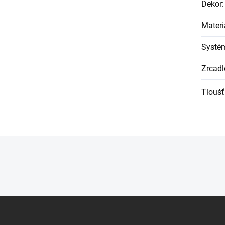
Dekor
:
Materi
Systém
Zrcadl
Tloušť