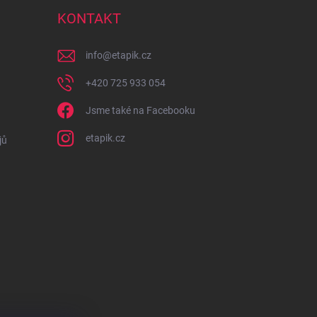
KONTAKT
info
@
etapik.cz
+420 725 933 054
Jsme také na Facebooku
etapik.cz
jů