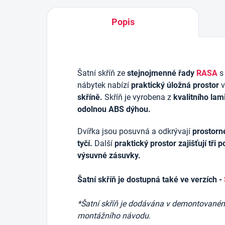
Popis
Šatní skříň ze
stejnojmenné řady
RASA
s
nábytek nabízí
praktický úložná prostor
v
skříně.
Skříň je vyrobena z
kvalitního la
odolnou ABS dýhou.
Dvířka jsou posuvná a odkrývají
prostorn
tyčí.
Další
praktický prostor zajišťují tři p
výsuvné zásuvky.
Šatní skříň je dostupná také ve verzích -
*Šatní skříň je dodávána v demontovaném 
montážního návodu.