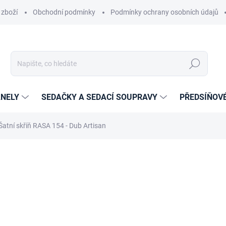
 zboží
Obchodní podmínky
Podmínky ochrany osobních údajů
Hledat
NELY
SEDAČKY A SEDACÍ SOUPRAVY
PŘEDSÍŇOV
Šatní skříň RASA 154 - Dub Artisan
cení
ZNAČKA:
PISCO
10 876 Kč
8 988,43 Kč bez DPH
Měrná
14-21 DNÍ
cena: