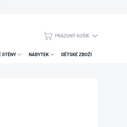
PRÁZDNÝ KOŠÍK
NÁKUPNÍ
KOŠÍK
É STĚNY
NÁBYTEK
DĚTSKÉ ZBOŽÍ
VZORNÍKY 