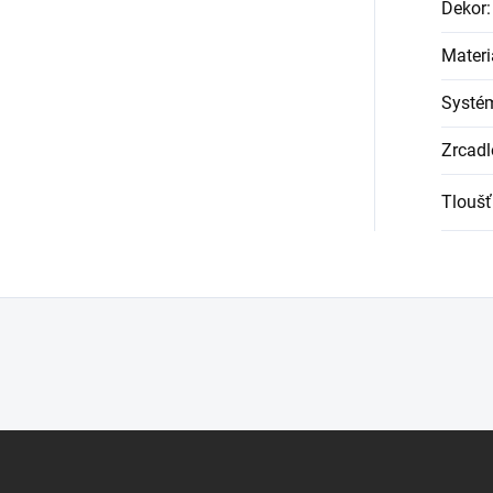
Dekor
:
Materi
Systém
Zrcadl
Tloušť