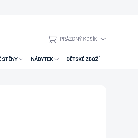
PRÁZDNÝ KOŠÍK
NÁKUPNÍ
KOŠÍK
É STĚNY
NÁBYTEK
DĚTSKÉ ZBOŽÍ
VZORNÍKY 