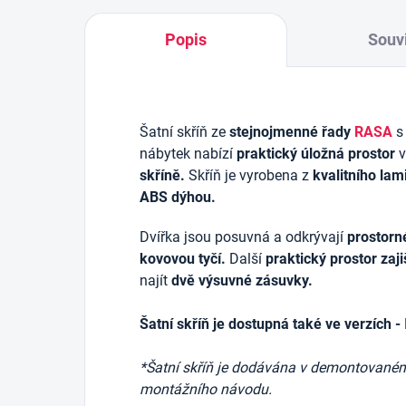
Popis
Souvi
Šatní skříň ze
stejnojmenné řady
RASA
s
nábytek nabízí
praktický úložná prostor
v
skříně.
Skříň je vyrobena z
kvalitního la
ABS dýhou.
Dvířka jsou posuvná a odkrývají
prostorn
kovovou tyčí.
Další
praktický prostor zajiš
najít
dvě výsuvné zásuvky.
Šatní skříň je dostupná také ve verzích -
*Šatní skříň je dodávána v demontovaném 
montážního návodu.