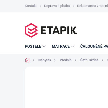
Přejít
Kontakt
Doprava a platba
Reklamace a vrácení
na
obsah
POSTELE
MATRACE
ČALOUNĚNÉ PA
Domů
Nábytek
Předsíň
Šatní skříně
Neohodnoceno
Podrobnosti hodno