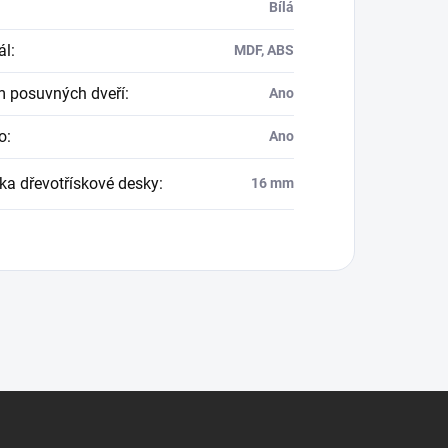
Bílá
ál
:
MDF, ABS
 posuvných dveří
:
Ano
o
:
Ano
ka dřevotřískové desky
:
16 mm