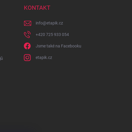
KONTAKT
info
@
etapik.cz
+420 725 933 054
Jsme také na Facebooku
etapik.cz
jů