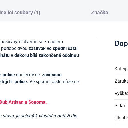
sející soubory (1)
Značka
 posuvnými dveřmi se zrcadlem
Dop
 podobě dvou
z
ásuvek ve spodní části
minátu v dekoru bílá zakončená odolnou
Katego
é police
společně se
závěsnou
Záruk
ťují tři police.
Ve spodní části můžeme
Výška
:
Dub Artisan a Sonoma.
Šířka
:
stavu, je určená k vlastní montáži dle
Hloub