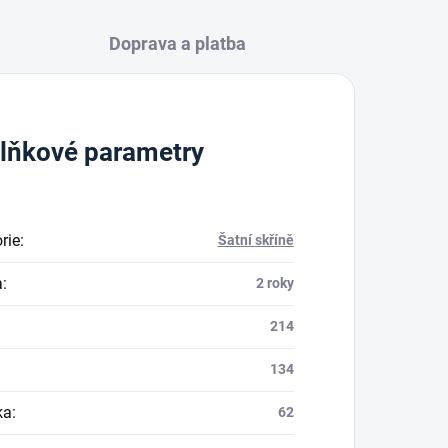
Doprava a platba
lňkové parametry
rie
:
Šatní skříně
a
:
2 roky
214
134
ka
:
62