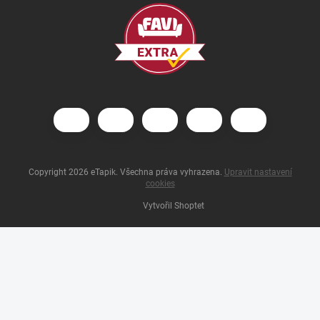
Copyright 2026
eTapik
. Všechna práva vyhrazena.
Upravit nastavení
cookies
Vytvořil Shoptet