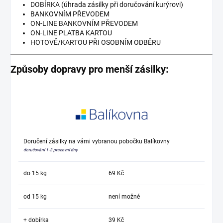
DOBÍRKA (úhrada zásilky při doručování kurýrovi)
BANKOVNÍM PŘEVODEM
ON-LINE BANKOVNÍM PŘEVODEM
ON-LINE PLATBA KARTOU
HOTOVĚ/KARTOU PŘI OSOBNÍM ODBĚRU
Způsoby dopravy pro menší zásilky:
Doručení zásilky na vámi vybranou pobočku Balíkovny
doručování 1-2 pracovní dny
do 15 kg
69 Kč
od 15 kg
není možné
+ dobírka
39 Kč