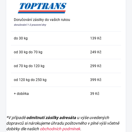
Doručování zásilky do vašich rukou
doručování 1-2 pracovní dny
do 30 kg
139 Kč
od 30 kg do 70 kg
249 Kč
od 70 kg do 120 kg
299 Kč
od 120 kg do 250 kg
399 Kč
+ dobírka
39 Kč
*V případě
odmítnutí zásilky adresáta
u výše uvedených
dopravců si nárokujeme úhradu poštovného v plné výši včetně
dobírky dle našich
obchodních podmínek
.