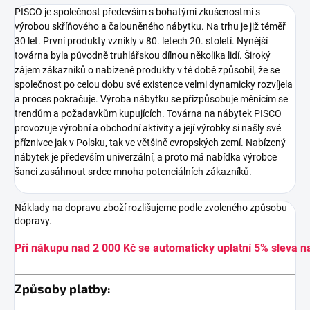
PISCO je společnost především s bohatými zkušenostmi s
výrobou skříňového a čalouněného nábytku. Na trhu je již téměř
30 let. První produkty vznikly v 80. letech 20. století. Nynější
továrna byla původně truhlářskou dílnou několika lidí. Široký
zájem zákazníků o nabízené produkty v té době způsobil, že se
společnost po celou dobu své existence velmi dynamicky rozvíjela
a proces pokračuje. Výroba nábytku se přizpůsobuje měnícím se
trendům a požadavkům kupujících. Továrna na nábytek PISCO
provozuje výrobní a obchodní aktivity a její výrobky si našly své
příznivce jak v Polsku, tak ve většině evropských zemí. Nabízený
nábytek je především univerzální, a proto má nabídka výrobce
šanci zasáhnout srdce mnoha potenciálních zákazníků.
Náklady na dopravu zboží rozlišujeme podle zvoleného způsobu
dopravy.
Při nákupu nad 2 000 Kč se automaticky uplatní 5% sleva n
Způsoby platby: