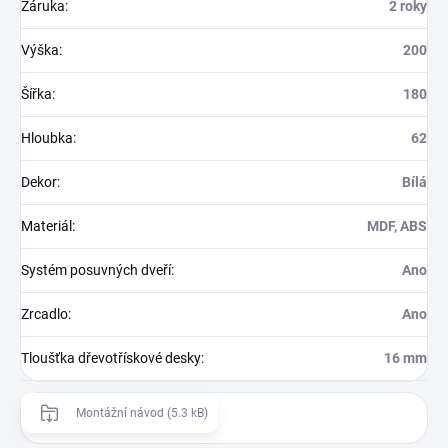
Záruka
:
2 roky
Výška
:
200
Šířka
:
180
Hloubka
:
62
Dekor
:
Bílá
Materiál
:
MDF, ABS
Systém posuvných dveří
:
Ano
Zrcadlo
:
Ano
Tloušťka dřevotřískové desky
:
16 mm
Montážní návod (5.3 kB)