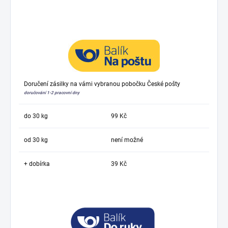
Doručení zásilky na vámi vybranou pobočku České pošty
doručování 1-2 pracovní dny
do 30 kg
99 Kč
od 30 kg
není možné
+ dobírka
39 Kč