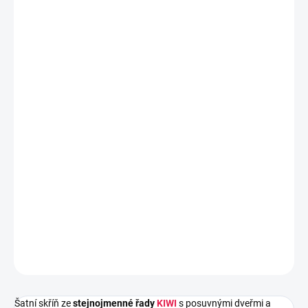
DORUČIT DO:
28.8.2026
MOŽNOSTI
DORUČENÍ
−
+
Přidat do košíku
Šatní skříň ze
stejnojmenné řady
KIWI
s posuvnými dveřmi a
zrcadly. Nábytek nabízí spoustu
praktického úložného
prostoru.
Skříň je vyrobena z
kvalitního laminátu v dekoru bílá
zakončená odolnou ABS dýhou.
DETAILNÍ INFORMACE
ZEPTAT SE
HLÍDAT
Šatní skříň ze
stejnojmenné řady
KIWI
s posuvnými dveřmi a