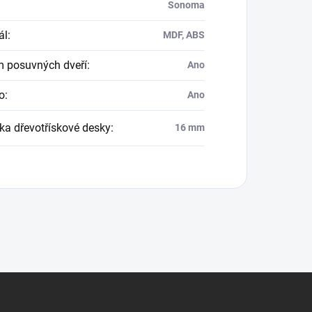
Sonoma
ál
:
MDF, ABS
 posuvných dveří
:
Ano
o
:
Ano
ka dřevotřískové desky
:
16 mm