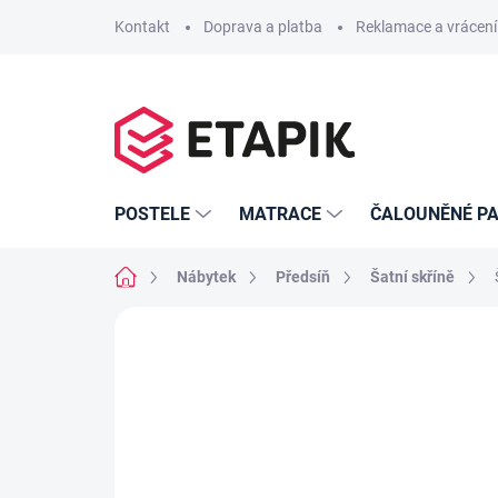
Přejít
Kontakt
Doprava a platba
Reklamace a vrácení
na
obsah
POSTELE
MATRACE
ČALOUNĚNÉ PA
Domů
Nábytek
Předsíň
Šatní skříně
Neohodnoceno
Podrobnosti hodno