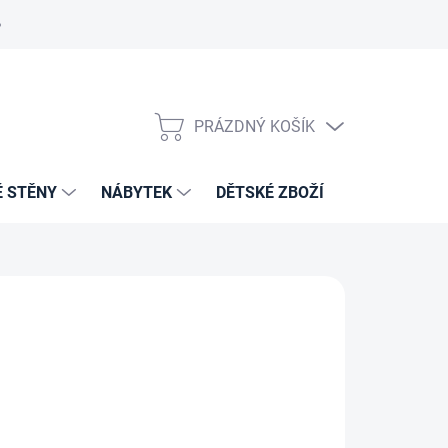
PRÁZDNÝ KOŠÍK
NÁKUPNÍ
KOŠÍK
É STĚNY
NÁBYTEK
DĚTSKÉ ZBOŽÍ
VZORNÍKY 