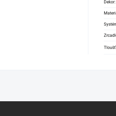
Dekor
:
Materi
Systém
Zrcadl
Tloušť