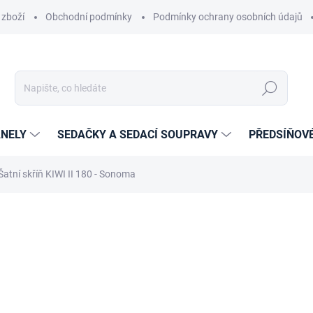
 zboží
Obchodní podmínky
Podmínky ochrany osobních údajů
Hledat
NELY
SEDAČKY A SEDACÍ SOUPRAVY
PŘEDSÍŇOV
Šatní skříň KIWI II 180 - Sonoma
cení
ZNAČKA:
PISCO
10 620 Kč
8 776,86 Kč bez DPH
Měrná
14-21 DNÍ
cena: