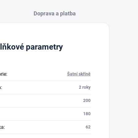
Doprava a platba
lňkové parametry
rie
:
Šatní skříně
a
:
2 roky
200
180
ka
:
62