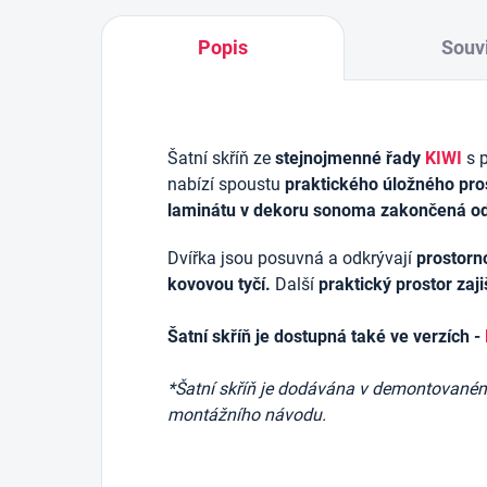
Popis
Souvi
Šatní skříň ze
stejnojmenné řady
KIWI
s 
nabízí spoustu
praktického úložného pro
laminátu v dekoru sonoma zakončená o
Dvířka jsou posuvná a odkrývají
prostorno
kovovou tyčí.
Další
praktický prostor zajiš
Šatní skříň je dostupná také ve verzích -
*Šatní skříň je dodávána v demontovaném 
montážního návodu.