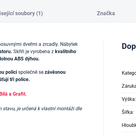
sející soubory (1)
Značka
posuvnými dveřmi a zrcadly. Nábytek
Dop
storu.
Skříň je vyrobena z
kvalitního
dolnou ABS dýhou.
u polici
společně se
závěsnou
Katego
ťují tři police.
Záruk
Bílá a Grafit.
Výška
:
stavu, je určená k vlastní montáži dle
Šířka
:
Hloub