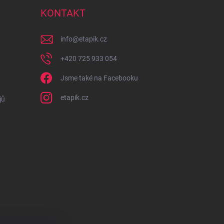
KONTAKT
info
@
etapik.cz
+420 725 933 054
Jsme také na Facebooku
etapik.cz
jů