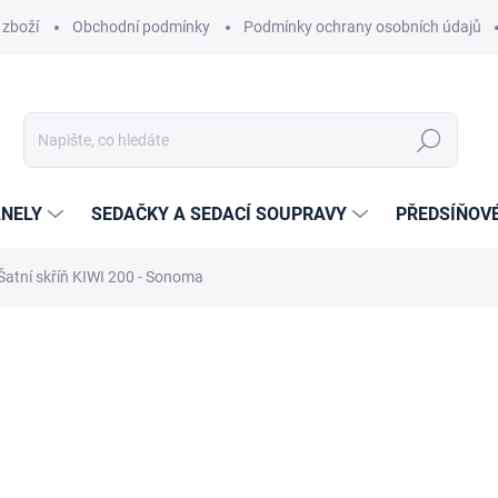
 zboží
Obchodní podmínky
Podmínky ochrany osobních údajů
Hledat
NELY
SEDAČKY A SEDACÍ SOUPRAVY
PŘEDSÍŇOV
Šatní skříň KIWI 200 - Sonoma
cení
ZNAČKA:
PISCO
10 704 Kč
8 846,28 Kč bez DPH
Měrná
14-21 DNÍ
cena: