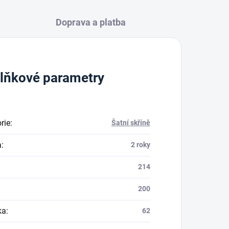
Doprava a platba
lňkové parametry
rie
:
Šatní skříně
a
:
2 roky
214
200
ka
:
62