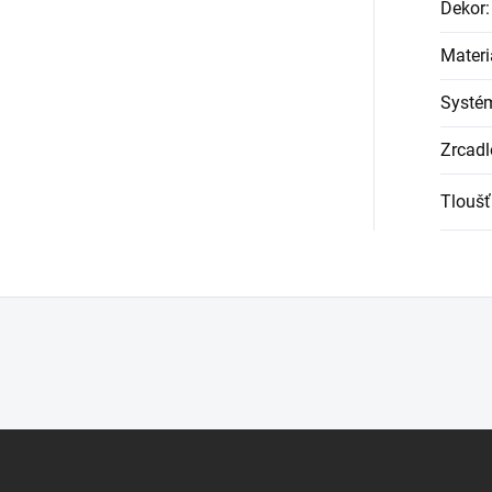
Dekor
:
Materi
Systém
Zrcadl
Tloušť