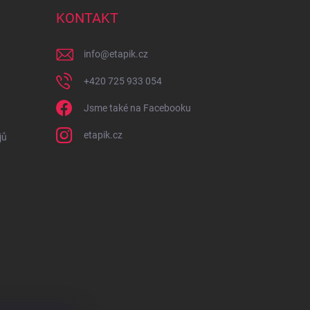
KONTAKT
info
@
etapik.cz
+420 725 933 054
Jsme také na Facebooku
etapik.cz
jů