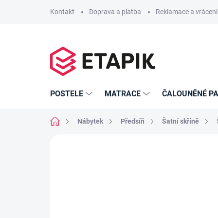
Přejít
Kontakt
Doprava a platba
Reklamace a vrácení
na
obsah
POSTELE
MATRACE
ČALOUNĚNÉ PA
Domů
Nábytek
Předsíň
Šatní skříně
Neohodnoceno
Podrobnosti hodno