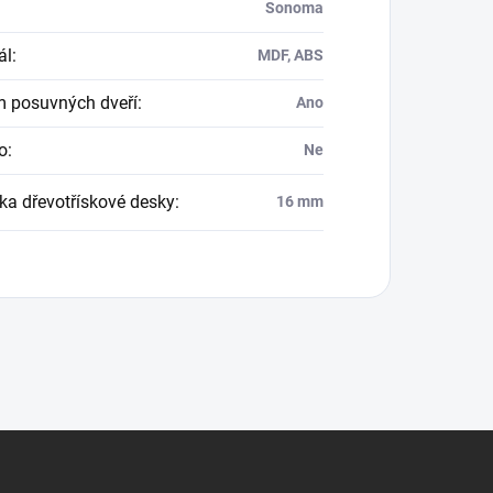
Sonoma
ál
:
MDF, ABS
 posuvných dveří
:
Ano
o
:
Ne
ka dřevotřískové desky
:
16 mm