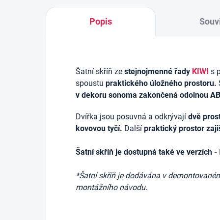
Popis
Souvi
Šatní skříň ze
stejnojmenné řady
KIWI
s 
spoustu
praktického úložného prostoru.
v dekoru sonoma zakončená odolnou AB
Dvířka jsou posuvná a odkrývají
dvě pros
kovovou tyčí.
Další
praktický prostor zaji
Šatní skříň je dostupná také ve verzích -
*Šatní skříň je dodávána v demontovaném 
montážního návodu.