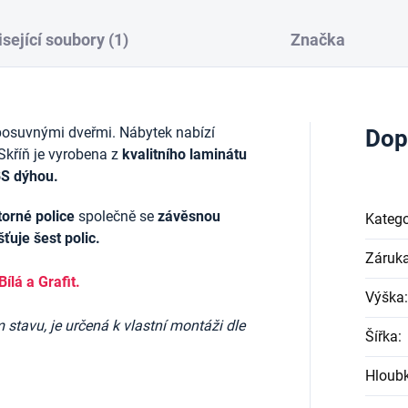
sející soubory (1)
Značka
posuvnými dveřmi. Nábytek nabízí
Dop
Skříň je vyrobena z
kvalitního laminátu
S dýhou.
torné police
společně se
závěsnou
Katego
šťuje šest polic.
Záruk
Bílá a Grafit.
Výška
:
stavu, je určená k vlastní montáži dle
Šířka
:
Hloub