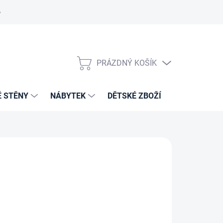
PRÁZDNÝ KOŠÍK
NÁKUPNÍ
KOŠÍK
É STĚNY
NÁBYTEK
DĚTSKÉ ZBOŽÍ
VZORNÍKY 