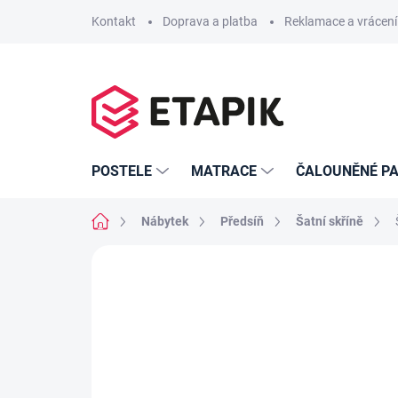
Přejít
Kontakt
Doprava a platba
Reklamace a vrácení
na
obsah
POSTELE
MATRACE
ČALOUNĚNÉ PA
Domů
Nábytek
Předsíň
Šatní skříně
Neohodnoceno
Podrobnosti hodno