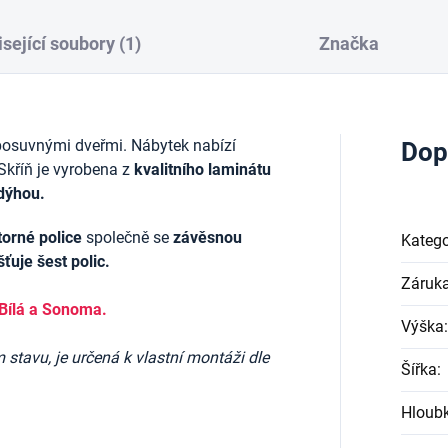
sející soubory (1)
Značka
posuvnými dveřmi. Nábytek nabízí
Dop
Skříň je vyrobena z
kvalitního laminátu
dýhou.
torné police
společně se
závěsnou
Katego
šťuje šest polic.
Záruk
Bílá a Sonoma.
Výška
:
stavu, je určená k vlastní montáži dle
Šířka
:
Hloub