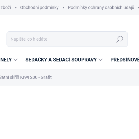
 zboží
Obchodní podmínky
Podmínky ochrany osobních údajů
Hledat
NELY
SEDAČKY A SEDACÍ SOUPRAVY
PŘEDSÍŇOV
Šatní skříň KIWI 200 - Grafit
cení
ZNAČKA:
PISCO
10 704 Kč
8 846,28 Kč bez DPH
Měrná
14-21 DNÍ
cena: