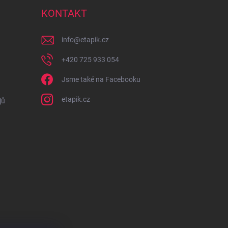
KONTAKT
info
@
etapik.cz
+420 725 933 054
Jsme také na Facebooku
etapik.cz
jů