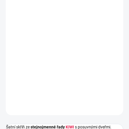
DORUČIT DO:
27.8.2026
MOŽNOSTI
DORUČENÍ
−
+
Přidat do košíku
Šatní skříň ze
stejnojmenné řady
KIWI
s posuvnými dveřmi.
Nábytek nabízí spoustu
praktického úložného prostoru.
Skříň je
vyrobena z
kvalitního laminátu v dekoru bílá zakončená odolnou
ABS dýhou.
DETAILNÍ INFORMACE
ZEPTAT SE
HLÍDAT
Šatní skříň ze
stejnojmenné řady
KIWI
s posuvnými dveřmi.