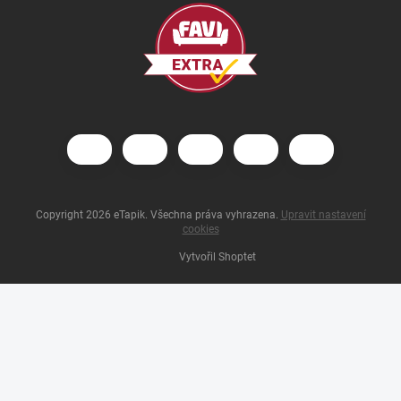
Copyright 2026
eTapik
. Všechna práva vyhrazena.
Upravit nastavení
cookies
Vytvořil Shoptet