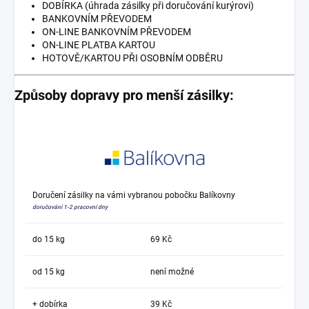
DOBÍRKA (úhrada zásilky při doručování kurýrovi)
BANKOVNÍM PŘEVODEM
ON-LINE BANKOVNÍM PŘEVODEM
ON-LINE PLATBA KARTOU
HOTOVĚ/KARTOU PŘI OSOBNÍM ODBĚRU
Způsoby dopravy pro menší zásilky:
Doručení zásilky na vámi vybranou pobočku Balíkovny
doručování 1-2 pracovní dny
do 15 kg
69 Kč
od 15 kg
není možné
+ dobírka
39 Kč