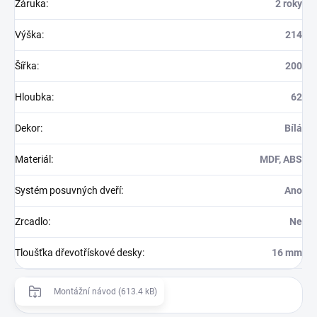
Záruka
:
2 roky
Výška
:
214
Šířka
:
200
Hloubka
:
62
Dekor
:
Bílá
Materiál
:
MDF, ABS
Systém posuvných dveří
:
Ano
Zrcadlo
:
Ne
Tloušťka dřevotřískové desky
:
16 mm
Montážní návod (613.4 kB)