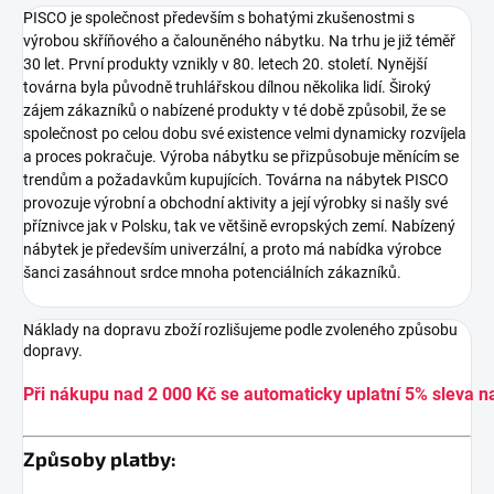
PISCO je společnost především s bohatými zkušenostmi s
výrobou skříňového a čalouněného nábytku. Na trhu je již téměř
30 let. První produkty vznikly v 80. letech 20. století. Nynější
továrna byla původně truhlářskou dílnou několika lidí. Široký
zájem zákazníků o nabízené produkty v té době způsobil, že se
společnost po celou dobu své existence velmi dynamicky rozvíjela
a proces pokračuje. Výroba nábytku se přizpůsobuje měnícím se
trendům a požadavkům kupujících. Továrna na nábytek PISCO
provozuje výrobní a obchodní aktivity a její výrobky si našly své
příznivce jak v Polsku, tak ve většině evropských zemí. Nabízený
nábytek je především univerzální, a proto má nabídka výrobce
šanci zasáhnout srdce mnoha potenciálních zákazníků.
Náklady na dopravu zboží rozlišujeme podle zvoleného způsobu
dopravy.
Při nákupu nad 2 000 Kč se automaticky uplatní 5% sleva n
Způsoby platby: