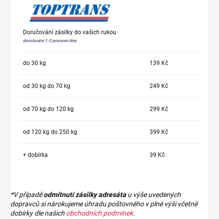
Doručování zásilky do vašich rukou
doručování 1-2 pracovní dny
do 30 kg
139 Kč
od 30 kg do 70 kg
249 Kč
od 70 kg do 120 kg
299 Kč
od 120 kg do 250 kg
399 Kč
+ dobírka
39 Kč
*V případě
odmítnutí zásilky adresáta
u výše uvedených
dopravců si nárokujeme úhradu poštovného v plné výši včetně
dobírky dle našich
obchodních podmínek
.