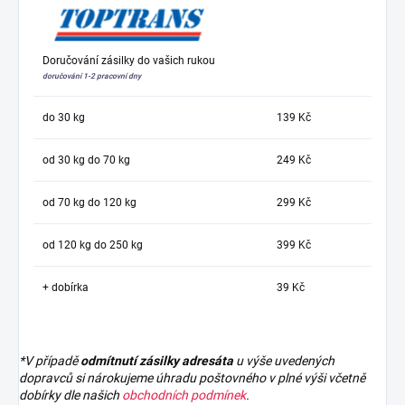
Doručování zásilky do vašich rukou
doručování 1-2 pracovní dny
do 30 kg
139 Kč
od 30 kg do 70 kg
249 Kč
od 70 kg do 120 kg
299 Kč
od 120 kg do 250 kg
399 Kč
+ dobírka
39 Kč
*V případě
odmítnutí zásilky adresáta
u výše uvedených
dopravců si nárokujeme úhradu poštovného v plné výši včetně
dobírky dle našich
obchodních podmínek
.