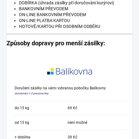
DOBÍRKA (úhrada zásilky při doručování kurýrovi)
BANKOVNÍM PŘEVODEM
ON-LINE BANKOVNÍM PŘEVODEM
ON-LINE PLATBA KARTOU
HOTOVĚ/KARTOU PŘI OSOBNÍM ODBĚRU
Způsoby dopravy pro menší zásilky:
Doručení zásilky na vámi vybranou pobočku Balíkovny
doručování 1-2 pracovní dny
do 15 kg
69 Kč
od 15 kg
není možné
+ dobírka
39 Kč