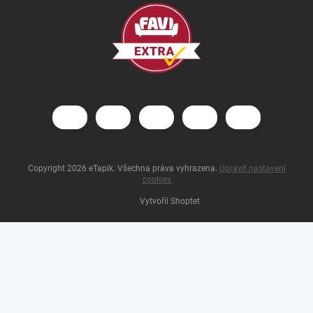
Copyright 2026
eTapik
. Všechna práva vyhrazena.
Upravit nastavení
cookies
Vytvořil Shoptet