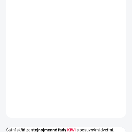
DORUČIT DO:
31.8.2026
MOŽNOSTI
DORUČENÍ
−
+
Přidat do košíku
Šatní skříň ze
stejnojmenné řady
KIWI
s posuvnými dveřmi.
Nábytek nabízí spoustu
praktického úložného prostoru.
Skříň je
vyrobena z
kvalitního laminátu v dekoru sonoma zakončená
odolnou ABS dýhou.
DETAILNÍ INFORMACE
ZEPTAT SE
HLÍDAT
Šatní skříň ze
stejnojmenné řady
KIWI
s posuvnými dveřmi.