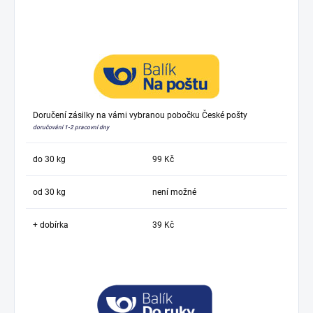
Doručení zásilky na vámi vybranou pobočku České pošty
doručování 1-2 pracovní dny
do 30 kg
99 Kč
od 30 kg
není možné
+ dobírka
39 Kč