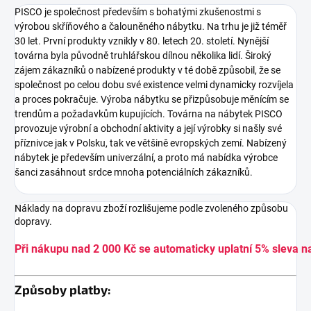
PISCO je společnost především s bohatými zkušenostmi s
výrobou skříňového a čalouněného nábytku. Na trhu je již téměř
30 let. První produkty vznikly v 80. letech 20. století. Nynější
továrna byla původně truhlářskou dílnou několika lidí. Široký
zájem zákazníků o nabízené produkty v té době způsobil, že se
společnost po celou dobu své existence velmi dynamicky rozvíjela
a proces pokračuje. Výroba nábytku se přizpůsobuje měnícím se
trendům a požadavkům kupujících. Továrna na nábytek PISCO
provozuje výrobní a obchodní aktivity a její výrobky si našly své
příznivce jak v Polsku, tak ve většině evropských zemí. Nabízený
nábytek je především univerzální, a proto má nabídka výrobce
šanci zasáhnout srdce mnoha potenciálních zákazníků.
Náklady na dopravu zboží rozlišujeme podle zvoleného způsobu
dopravy.
Při nákupu nad 2 000 Kč se automaticky uplatní 5% sleva n
Způsoby platby: