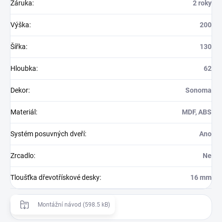
Záruka
:
2 roky
Výška
:
200
Šířka
:
130
Hloubka
:
62
Dekor
:
Sonoma
Materiál
:
MDF, ABS
Systém posuvných dveří
:
Ano
Zrcadlo
:
Ne
Tloušťka dřevotřískové desky
:
16 mm
Montážní návod (598.5 kB)