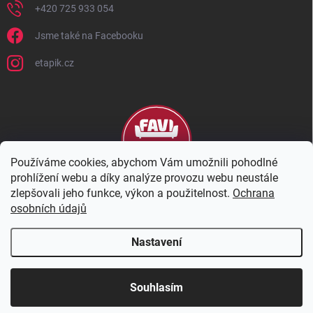
+420 725 933 054
Jsme také na Facebooku
etapik.cz
Používáme cookies, abychom Vám umožnili pohodlné
prohlížení webu a díky analýze provozu webu neustále
zlepšovali jeho funkce, výkon a použitelnost.
Ochrana
osobních údajů
Nastavení
Copyright 2026
eTapik
. Všechna práva vyhrazena.
Upravit nastavení
cookies
Souhlasím
Vytvořil Shoptet