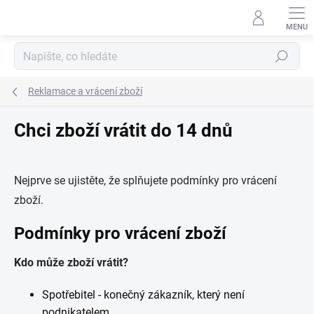
Přejít
na
obsah
Hledat
Reklamace a vrácení zboží
Chci zboží vrátit do 14 dnů
Nejprve se ujistěte, že splňujete podmínky pro vrácení
zboží.
Podmínky pro vrácení zboží
Kdo může zboží vrátit?
Spotřebitel - konečný zákazník, který není
podnikatelem.