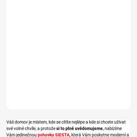
cena:
OLIVOVÁ
LÁHVOVĚ
TMAVÁ
SVĚTLÁ
TMAVÁ
ČERNÁ
SVĚTLÁ
ODSTÍN LÁTKY
(KRONOS
ZELENÁ
MODRÁ
ŠEDÁ
ŠEDÁ
(TRINITY
MODRÁ
17)
(MONOLITH
(MONOLITH
(TRINITY
(TRINITY
16)
(RIVIERA
MŮŽEME DORUČIT DO:
ZVOLTE VARIANTU
37)
77)
14)
15)
80)
MOŽNOSTI DORUČENÍ
−
+
Přidat do košíku
DETAILNÍ INFORMACE
ZEPTAT SE
HLÍDAT
Váš domov je místem, kde se cítíte nejlépe a kde si chcete užívat
své volné chvíle, a protože
si to plně uvědomujeme,
nabízíme
Vám jedinečnou
pohovku SIESTA,
která Vám poskytne moderní a