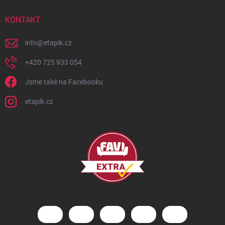
KONTAKT
info
@
etapik.cz
+420 725 933 054
Jsme také na Facebooku
etapik.cz