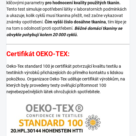
klíčovými parametry
pro hodnocení kvality použitých tkanin.
Tento test simuluje opotřebení látky v laboratorních podmínkách
a ukazuje, kolik cyklů musí tkanina přežít, než začne vykazovat
známky opotřebení.
Čím vyšší číslo dosáhne tkanina
, tím lépe je
na tom s odolností proti opotřebení.
Běžné domácí tkaniny se
obvykle pohybují kolem 20 000 cyklů.
Certifikát OEKO-TEX:
Oeko-Tex standard 100 je certifikát potvrzující kvalitu textilu a
textilních výrobků přicházejících do přímého kontaktu s lidskou
pokožkou. Organizace Oeko-Tex uděluje certifikát výrobkům, na
kterých byly provedeny testy ověřující přítomnost 100
nejnebezpečnějších látek ohrožujících spotřebitele.