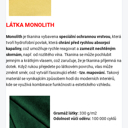
LÁTKA MONOLITH
Monolith
je tkanina vybavena
speciální ochrannou vrstvou,
která
tvoří hydrofobní povlak, která
chrání před rychlou absorpcí
kapaliny,
což umožňuje rychle reagovat a
zamezit nechtěným
skvrnám,
např. od rozlitého vína. Tkanina se může pochlubit
jemným a krátkým vlasem, což zaručuje, že je tkanina příjemná na
dotek. Když rukou přejedete po látkovém povrchu, vlas může
změnit směr, což vytváří fascinující efekt -
tzv. mapování.
Takový
materiál se vynikajícím způsobem hodí do moderních interiérů,
kde se využívá kombinace funkčnosti a estetického vzhledu.
Gramáž látky:
330 g/m2
Odolnost vůči oděru:
100 000 cyklů