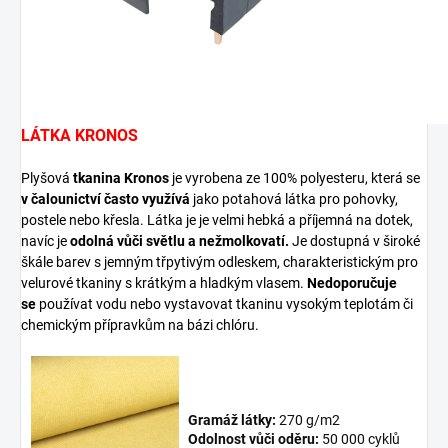
LÁTKA KRONOS
Plyšová
tkanina Kronos
je vyrobena ze 100% polyesteru, která se
v čalounictví často využívá
jako potahová látka pro pohovky,
postele nebo křesla. Látka je je velmi hebká a příjemná na dotek,
navíc je
odolná vůči světlu a nežmolkovatí.
Je dostupná v široké
škále barev s jemným třpytivým odleskem, charakteristickým pro
velurové tkaniny s krátkým a hladkým vlasem.
Nedoporučuje
se
používat vodu nebo vystavovat tkaninu vysokým teplotám či
chemickým přípravkům na bázi chlóru.
Gramáž látky:
270 g/m2
Odolnost vůči oděru:
50 000 cyklů