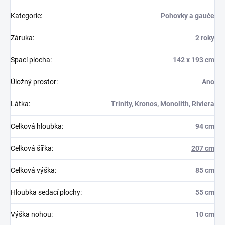
Kategorie
:
Pohovky a gauče
Záruka
:
2 roky
Spací plocha
:
142 x 193 cm
Úložný prostor
:
Ano
Látka
:
Trinity, Kronos, Monolith, Riviera
Celková hloubka
:
94 cm
Celková šířka
:
207 cm
Celková výška
:
85 cm
Hloubka sedací plochy
:
55 cm
Výška nohou
:
10 cm