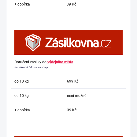
+ dobírka
39 Kč
Doručení zásilky do
výdejního místa
doručování 1-2 pracovní dny
do 10 kg
699 Kč
od 10 kg
není možné
+ dobírka
39 Kč