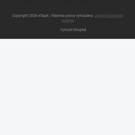
Copyright 2026
eTapik
. Všechna práva vyhrazena.
Upravit nastavení
cookies
Vytvořil Shoptet