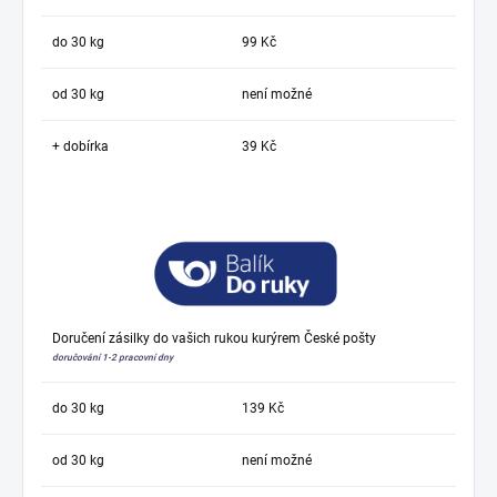
do 30 kg
99 Kč
od 30 kg
není možné
+ dobírka
39 Kč
Doručení zásilky do vašich rukou kurýrem České pošty
doručování 1-2 pracovní dny
do 30 kg
139 Kč
od 30 kg
není možné