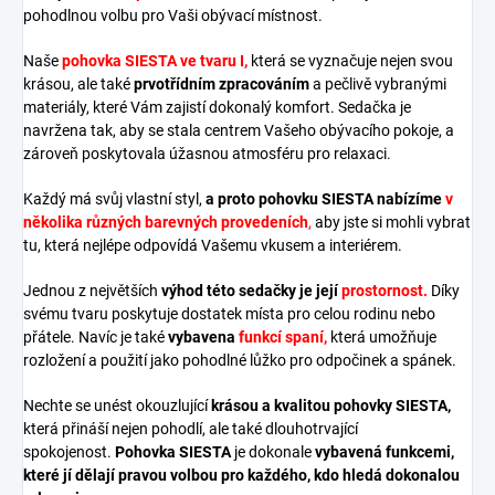
pohodlnou volbu pro Vaši obývací místnost.
Naše
pohovka SIESTA ve tvaru I,
která se vyznačuje nejen svou
krásou, ale také
prvotřídním zpracováním
a pečlivě vybranými
materiály, které Vám zajistí dokonalý komfort. Sedačka je
navržena tak, aby se stala centrem Vašeho obývacího pokoje, a
zároveň poskytovala úžasnou atmosféru pro relaxaci
.
Každý má svůj vlastní styl,
a proto pohovku SIESTA nabízíme
v
několika různých barevných provedeních
,
aby jste si mohli vybrat
tu, která nejlépe odpovídá Vašemu vkusem a interiérem.
Jednou z největších
výhod této sedačky je její
prostornost.
Díky
svému tvaru poskytuje dostatek místa pro celou rodinu nebo
přátele. Navíc je také
vybavena
funkcí spaní,
která umožňuje
rozložení a použití jako pohodlné lůžko pro odpočinek a spánek.
Nechte se unést okouzlující
krásou a kvalitou pohovky SIESTA,
která přináší nejen pohodlí, ale také dlouhotrvající
spokojenost.
Pohovka SIESTA
je dokonale
vybavená funkcemi,
které jí dělají pravou volbou pro každého, kdo hledá dokonalou