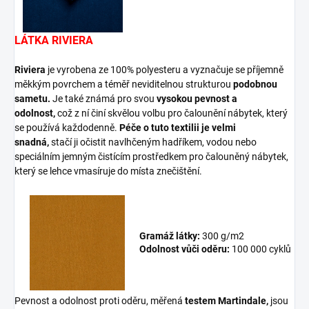
LÁTKA RIVIERA
Riviera
je vyrobena ze 100% polyesteru a vyznačuje se příjemně
měkkým povrchem a téměř neviditelnou strukturou
podobnou
sametu.
Je také známá pro svou
vysokou pevnost a
odolnost,
což z ní činí skvělou volbu pro čalounění nábytek, který
se používá každodenně.
Péče o tuto textilii je
velmi
snadná,
stačí ji očistit navlhčeným hadříkem, vodou nebo
speciálním jemným čistícím prostředkem pro čalouněný nábytek,
který se lehce vmasíruje do místa znečištění.
Gramáž látky:
300 g/m2
Odolnost vůči oděru:
100 000 cyklů
Pevnost a odolnost proti oděru, měřená
testem Martindale,
jsou