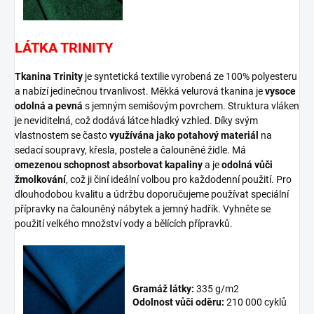
LÁTKA TRINITY
Tkanina Trinity
je syntetická textilie vyrobená ze 100% polyesteru
a nabízí jedinečnou trvanlivost. Měkká velurová tkanina je
vysoce
odolná a pevná
s jemným semišovým povrchem. Struktura vláken
je neviditelná, což dodává látce hladký vzhled. Díky svým
vlastnostem se často
využívána jako potahový materiál
na
sedací soupravy, křesla, postele a čalouněné židle. Má
omezenou schopnost absorbovat kapaliny
a je
odolná vůči
žmolkování
, což ji činí ideální volbou pro každodenní použití. Pro
dlouhodobou kvalitu a údržbu doporučujeme používat speciální
přípravky na čalouněný nábytek a jemný hadřík. Vyhněte se
použití velkého množství vody a bělících přípravků.
Gramáž látky:
335 g/m2
Odolnost vůči oděru:
210 000 cyklů