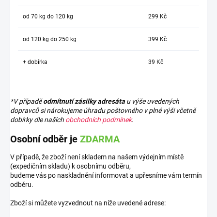
od 70 kg do 120 kg
299 Kč
od 120 kg do 250 kg
399 Kč
+ dobírka
39 Kč
*V případě
odmítnutí zásilky adresáta
u výše uvedených
dopravců si nárokujeme úhradu poštovného v plné výši včetně
dobírky dle našich
obchodních podmínek
.
Osobní odběr je
ZDARMA
V případě, že zboží není skladem na našem výdejním místě
(expedičním skladu) k osobnímu odběru,
budeme vás po naskladnění informovat a upřesníme vám termín
odběru.
Zboží si můžete vyzvednout na níže uvedené adrese: