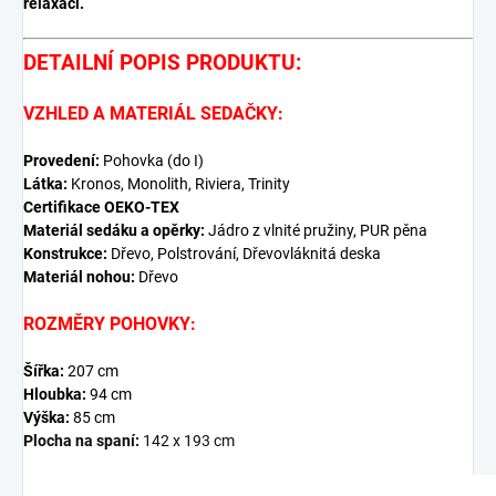
relaxaci.
DETAILNÍ POPIS PRODUKTU:
VZHLED A MATERIÁL SEDAČKY:
Provedení:
Pohovka (do I)
Látka:
Kronos, Monolith, Riviera, Trinity
Certifikace OEKO-TEX
Materiál sedáku a opěrky:
Jádro z vlnité pružiny, PUR pěna
Konstrukce:
Dřevo, Polstrování, Dřevovláknitá deska
Materiál nohou:
Dřevo
ROZMĚRY POHOVKY:
Šířka:
207
cm
Hloubka:
94 cm
Výška:
85
cm
Plocha na spaní:
142 x 193 cm