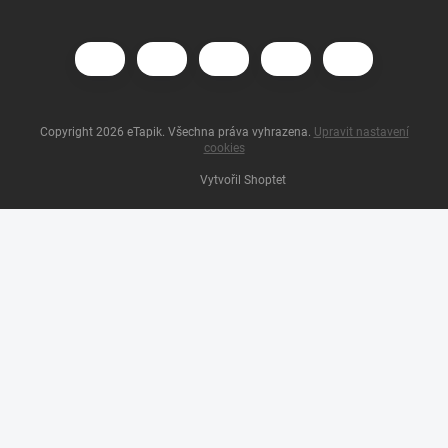
Copyright 2026
eTapik
. Všechna práva vyhrazena.
Upravit nastavení
cookies
Vytvořil Shoptet