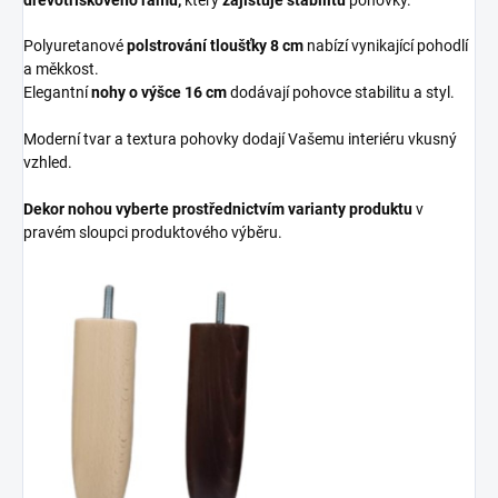
dřevotřískového rámu,
který
zajišťuje stabilitu
pohovky.
Polyuretanové
polstrování tloušťky 8 cm
nabízí vynikající pohodlí
a měkkost.
Elegantní
nohy o výšce 16 cm
dodávají pohovce stabilitu a styl.
Moderní tvar a textura pohovky dodají Vašemu interiéru vkusný
vzhled.
Dekor nohou vyberte prostřednictvím varianty produktu
v
pravém sloupci produktového výběru.