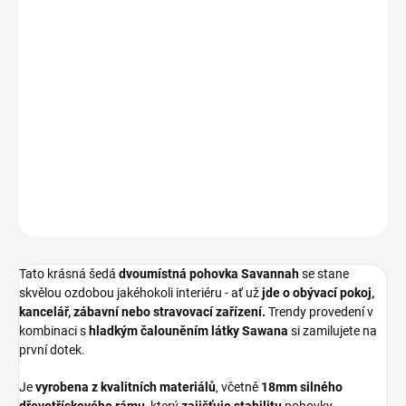
BARVA NOHOU
MŮŽEME DORUČIT DO:
ZVOLTE VARIANTU
MOŽNOSTI DORUČENÍ
−
+
Přidat do košíku
DETAILNÍ INFORMACE
ZEPTAT SE
HLÍDAT
Tato krásná šedá
dvoumístná pohovka Savannah
se stane
skvělou ozdobou jakéhokoli interiéru - ať už
jde o obývací pokoj,
kancelář,
zábavní nebo stravovací zařízení.
Trendy provedení v
kombinaci s
hladkým čalouněním látky Sawana
si zamilujete na
první dotek.
Je
vyrobena z kvalitních materiálů
, včetně
18mm silného