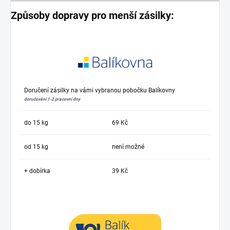
Způsoby dopravy pro menší zásilky:
Doručení zásilky na vámi vybranou pobočku Balíkovny
doručování 1-2 pracovní dny
do 15 kg
69 Kč
od 15 kg
není možné
+ dobírka
39 Kč