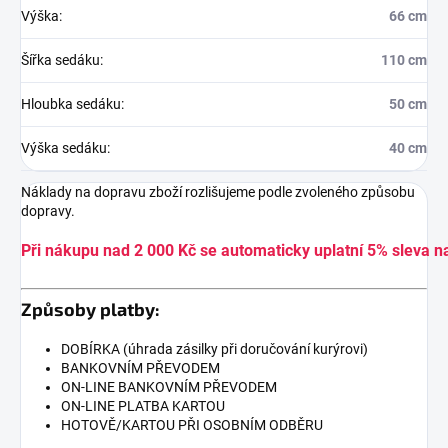
Výška
:
66 cm
Šířka sedáku
:
110 cm
Hloubka sedáku
:
50 cm
Výška sedáku
:
40 cm
Náklady na dopravu zboží rozlišujeme podle zvoleného způsobu
dopravy.
Při nákupu nad 2 000 Kč se automaticky uplatní 5% sleva n
Způsoby platby:
DOBÍRKA (úhrada zásilky při doručování kurýrovi)
BANKOVNÍM PŘEVODEM
ON-LINE BANKOVNÍM PŘEVODEM
ON-LINE PLATBA KARTOU
HOTOVĚ/KARTOU PŘI OSOBNÍM ODBĚRU