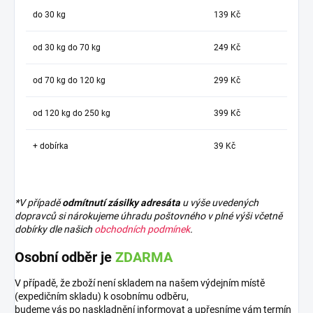
do 30 kg
139 Kč
od 30 kg do 70 kg
249 Kč
od 70 kg do 120 kg
299 Kč
od 120 kg do 250 kg
399 Kč
+ dobírka
39 Kč
*V případě
odmítnutí zásilky adresáta
u výše uvedených
dopravců si nárokujeme úhradu poštovného v plné výši včetně
dobírky dle našich
obchodních podmínek
.
Osobní odběr je
ZDARMA
V případě, že zboží není skladem na našem výdejním místě
(expedičním skladu) k osobnímu odběru,
budeme vás po naskladnění informovat a upřesníme vám termín