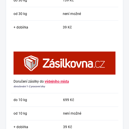
do 30 kg
139 Kč
od 30 kg
není možné
+ dobírka
39 Kč
Doručení zásilky do
výdejního místa
doručování 1-2 pracovní dny
do 10 kg
699 Kč
od 10 kg
není možné
+ dobírka
39 Kč