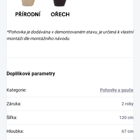
*Pohovka je dodávána v demontovaném stavu, je určená k vlastní
montáži dle montážního návodu.
Doplňkové parametry
Kategorie
:
Pohovky a gauče
Záruka
:
2 roky
Šířka
:
120 cm
Hloubka
:
67 cm