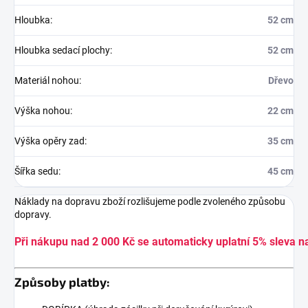
Hloubka
:
52 cm
Hloubka sedací plochy
:
52 cm
Materiál nohou
:
Dřevo
Výška nohou
:
22 cm
Výška opěry zad
:
35 cm
Šířka sedu
:
45 cm
Náklady na dopravu zboží rozlišujeme podle zvoleného způsobu
dopravy.
Při nákupu nad 2 000 Kč se automaticky uplatní 5% sleva n
Způsoby platby: