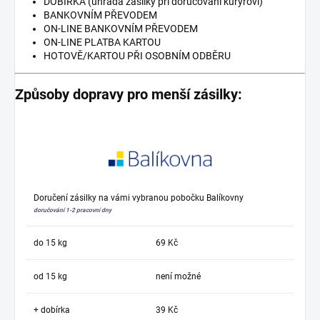
DOBÍRKA (úhrada zásilky při doručování kurýrovi)
BANKOVNÍM PŘEVODEM
ON-LINE BANKOVNÍM PŘEVODEM
ON-LINE PLATBA KARTOU
HOTOVĚ/KARTOU PŘI OSOBNÍM ODBĚRU
Způsoby dopravy pro menší zásilky:
Doručení zásilky na vámi vybranou pobočku Balíkovny
doručování 1-2 pracovní dny
do 15 kg
69 Kč
od 15 kg
není možné
+ dobírka
39 Kč