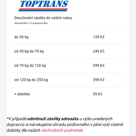
Doručování zásilky do vašich rukou
doručování 1-2 pracovní dny
do 30 kg
139 Kč
od 30 kg do 70 kg
249 Kč
od 70 kg do 120 kg
299 Kč
od 120 kg do 250 kg
399 Kč
+ dobírka
39 Kč
*V případě
odmítnutí zásilky adresáta
u výše uvedených
dopravců si nárokujeme úhradu poštovného v plné výši včetně
dobírky dle našich
obchodních podmínek
.