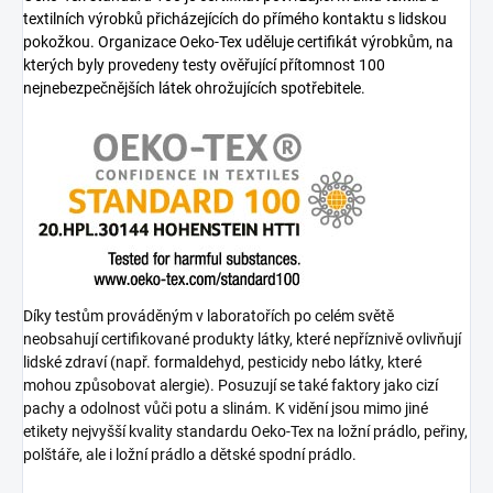
textilních výrobků přicházejících do přímého kontaktu s lidskou
pokožkou. Organizace Oeko-Tex uděluje certifikát výrobkům, na
kterých byly provedeny testy ověřující přítomnost 100
nejnebezpečnějších látek ohrožujících spotřebitele.
Díky testům prováděným v laboratořích po celém světě
neobsahují certifikované produkty látky, které nepříznivě ovlivňují
lidské zdraví (např. formaldehyd, pesticidy nebo látky, které
mohou způsobovat alergie). Posuzují se také faktory jako cizí
pachy a odolnost vůči potu a slinám. K vidění jsou mimo jiné
etikety nejvyšší kvality standardu Oeko-Tex na ložní prádlo, peřiny,
polštáře, ale i ložní prádlo a dětské spodní prádlo.