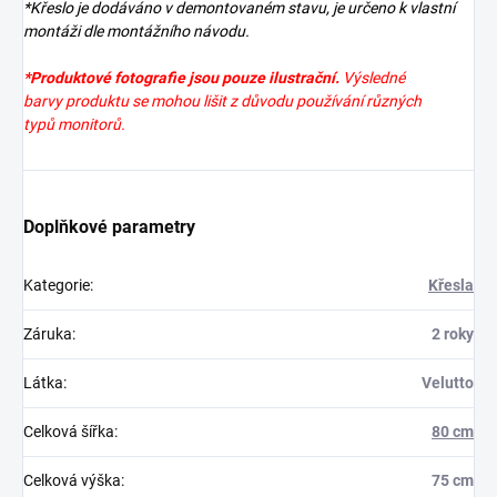
*Křeslo je dodáváno v demontovaném stavu, je určeno k vlastní
montáži dle montážního návodu.
*Produktové fotografie jsou pouze ilustrační.
Výsledné
barvy produktu se mohou lišit z důvodu používání různých
typů monitorů.
Doplňkové parametry
Kategorie
:
Křesla
Záruka
:
2 roky
Látka
:
Velutto
Celková šířka
:
80 cm
Celková výška
:
75 cm