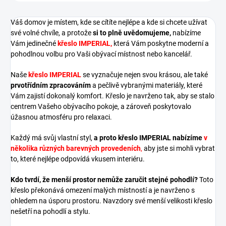
Váš domov je místem, kde se cítíte nejlépe a kde si chcete užívat
své volné chvíle, a protože
si to plně uvědomujeme,
nabízíme
Vám jedinečné
křeslo IMPERIAL,
která Vám poskytne moderní a
pohodlnou volbu pro Vaši obývací místnost nebo kancelář.
Naše
křeslo IMPERIAL
se vyznačuje nejen svou krásou, ale také
prvotřídním zpracováním
a pečlivě vybranými materiály, které
Vám zajistí dokonalý komfort. Křeslo je navrženo tak, aby se stalo
centrem Vašeho obývacího pokoje, a zároveň poskytovalo
úžasnou atmosféru pro relaxaci
.
Každý má svůj vlastní styl,
a proto křeslo IMPERIAL nabízíme
v
několika různých barevných provedeních
,
aby jste si mohli vybrat
to, které nejlépe odpovídá vkusem interiéru.
Kdo tvrdí, že menší prostor nemůže zaručit stejné pohodlí?
Toto
křeslo překonává omezení malých místností a je navrženo s
ohledem na úsporu prostoru. Navzdory své menší velikosti křeslo
nešetří na pohodlí a stylu.