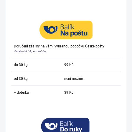
Doručení zásilky na vámi vybranou pobočku České pošty
doručování 1-2 pracovní dny
do 30 kg
99 Kč
od 30 kg
není možné
+ dobírka
39 Kč