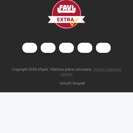
Copyright 2026
eTapik
. Všechna práva vyhrazena.
Upravit nastavení
cookies
Vytvořil Shoptet