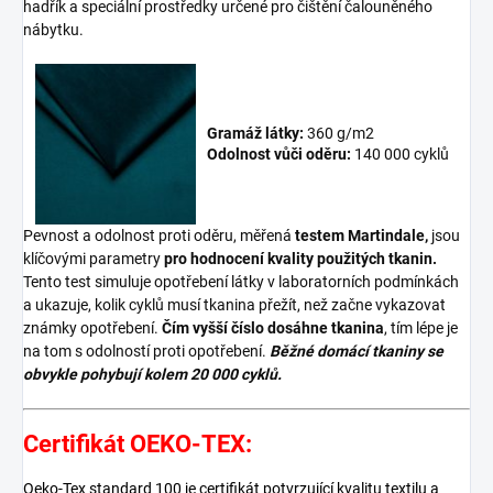
hadřík a speciální prostředky určené pro čištění čalouněného
nábytku.
Gramáž látky:
360 g/m2
Odolnost vůči oděru:
140 000 cyklů
Pevnost a odolnost proti oděru, měřená
testem Martindale,
jsou
klíčovými parametry
pro hodnocení kvality použitých tkanin.
Tento test simuluje opotřebení látky v laboratorních podmínkách
a ukazuje, kolik cyklů musí tkanina přežít, než začne vykazovat
známky opotřebení.
Čím vyšší číslo dosáhne tkanina
, tím lépe je
na tom s odolností proti opotřebení.
Běžné domácí tkaniny se
obvykle pohybují kolem 20 000 cyklů.
Certifikát OEKO-TEX:
Oeko-Tex standard 100 je certifikát potvrzující kvalitu textilu a