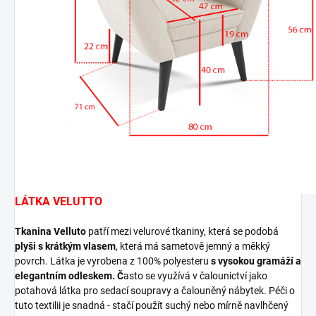
LÁTKA VELUTTO
Tkanina Velluto
patří mezi velurové tkaniny, která se podobá
plyši s krátkým vlasem
, která má sametově jemný a měkký
povrch. Látka je vyrobena z 100% polyesteru
s vysokou gramáží a
elegantním odleskem. Č
asto se využívá v čalounictví jako
potahová látka pro sedací soupravy a čalouněný nábytek. Péči o
tuto textilii je snadná - stačí použít suchý nebo mírně navlhčený