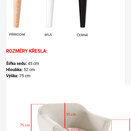
ROZMĚRY KŘESLA:
Šířka sedu:
45
cm
Hloubka:
52 cm
Výška:
75
cm