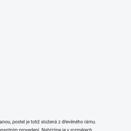
anou, postel je totiž složená z dřevěného rámu.
legantním provedení. Nabízíme je v rozměrech