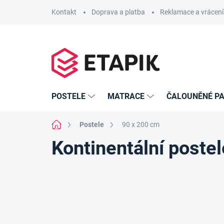
Přejít
Kontakt
Doprava a platba
Reklamace a vrácení
na
obsah
POSTELE
MATRACE
ČALOUNĚNÉ PA
Domů
Postele
90 x 200 cm
Kontinentální poste