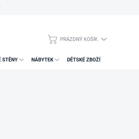
PRÁZDNÝ KOŠÍK
NÁKUPNÍ
KOŠÍK
É STĚNY
NÁBYTEK
DĚTSKÉ ZBOŽÍ
VZORNÍKY 