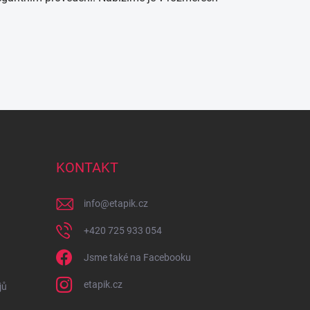
KONTAKT
info
@
etapik.cz
+420 725 933 054
Jsme také na Facebooku
etapik.cz
jů