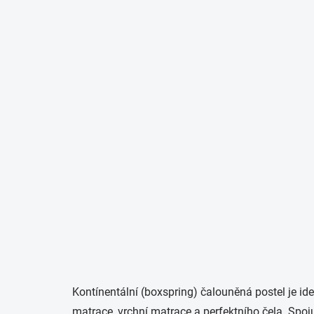
Kontínentální (boxspring) čalouněná postel je id
matrace, vrchní matrace a perfektního čela. Spo