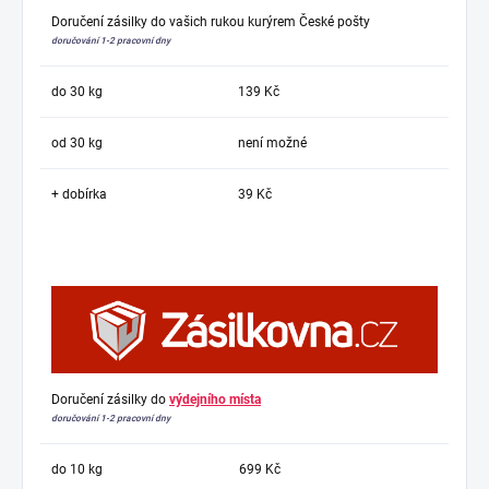
Doručení zásilky do vašich rukou kurýrem České pošty
doručování 1-2 pracovní dny
do 30 kg
139 Kč
od 30 kg
není možné
+ dobírka
39 Kč
Doručení zásilky do
výdejního místa
doručování 1-2 pracovní dny
do 10 kg
699 Kč