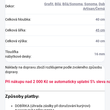
Grafit
,
Bílá
,
Bílá/Sonoma
,
Sonoma
,
Dub
Dekor
:
Artisan/Černá
Celková hloubka
:
40 cm
Celková šířka
:
45 cm
Celková výška
:
40 cm
Tloušťka
16 mm
nábytkové desky
:
Náklady na dopravu zboží rozlišujeme podle zvoleného způsobu
dopravy.
Při nákupu nad 2 000 Kč se automaticky uplatní 5% sleva n
Způsoby platby:
DOBÍRKA (úhrada zásilky při doručování kurýrovi)