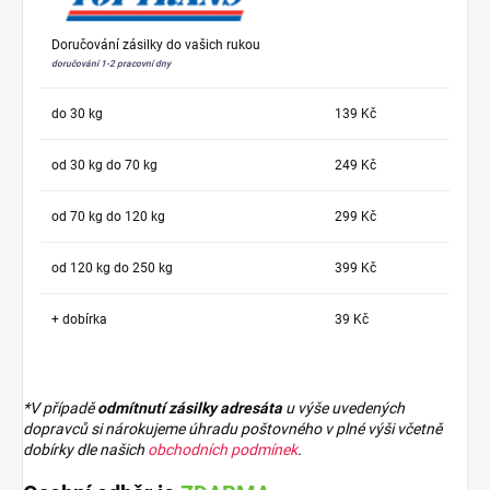
Doručování zásilky do vašich rukou
doručování 1-2 pracovní dny
do 30 kg
139 Kč
od 30 kg do 70 kg
249 Kč
od 70 kg do 120 kg
299 Kč
od 120 kg do 250 kg
399 Kč
+ dobírka
39 Kč
*V případě
odmítnutí zásilky adresáta
u výše uvedených
dopravců si nárokujeme úhradu poštovného v plné výši včetně
dobírky dle našich
obchodních podmínek
.