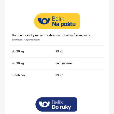
Doručení zásilky na vámi vybranou pobočku České pošty
doručování 1-2 pracovní dny
do 30 kg
99 Kč
od 30 kg
není možné
+ dobírka
39 Kč