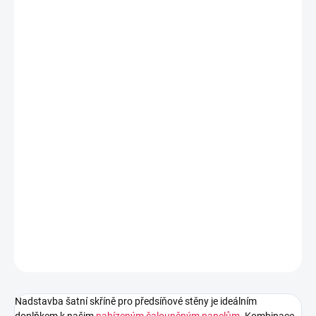
cena:
DUB
BARVA DŘEVA
BÍLÁ
GRAFIT
SONOMA/BÍLÁ
SONOMA
ARTISAN/
ČERNÁ
MŮŽEME DORUČIT DO:
ZVOLTE VARIANTU
MOŽNOSTI DORUČENÍ
−
+
Přidat do košíku
Nadstavba šatní skříně pro předsíňové stěny je ideálním doplňkem
k našim
nabízeným čalouněným panelům.
Kombinace těchto
prvků dodává předsíni a domovu neopakovatelný styl a unikátní
vzhled.
DETAILNÍ INFORMACE
ZEPTAT SE
HLÍDAT
Nadstavba šatní skříně pro předsíňové stěny je ideálním