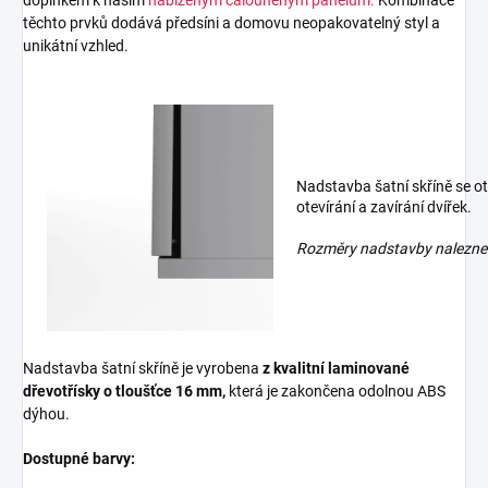
doplňkem k našim
nabízeným čalouněným panelům.
Kombinace
těchto prvků dodává předsíni a domovu neopakovatelný styl a
unikátní vzhled.
Nadstavba šatní skříně se o
otevírání a zavírání dvířek.
Rozměry nadstavby naleznete 
Nadstavba šatní skříně je vyrobena
z
kvalitní laminované
dřevotřísky
o tloušťce 16 mm
,
která je zakončena odolnou ABS
dýhou.
Dostupné barvy: