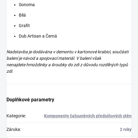
Sonoma
Bílá
Grafit
Dub Artisan a Černá
Nadstavba je dodávána v demontu v kartonové krabici, součásti
balení je návod a spojovací materiál. V balení však
nenajdete
hmoždinky a šroubky do zdi z důvodu rozdílných typů
zdí.
Doplňkové parametry
Kategorie
:
Komponenty čalouněných předsíňových stěn
Záruka
:
2 roky