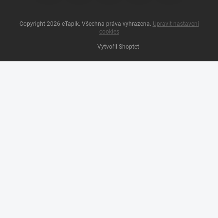
Copyright 2026
eTapik
. Všechna práva vyhrazena.
Upravit nastavení
cookies
Vytvořil Shoptet