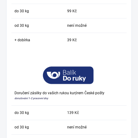
do 30 kg
99 Kč
od 30 kg
není možné
+ dobírka
39 Kč
Doručení zásilky do vašich rukou kurýrem České pošty
doručování 1-2 pracovní dny
do 30 kg
139 Kč
od 30 kg
není možné