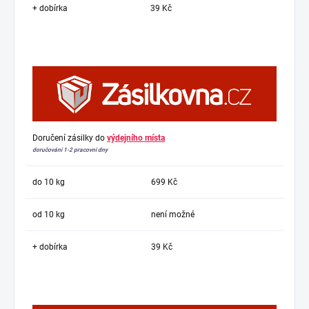
+ dobírka
39 Kč
Doručení zásilky do
výdejního místa
doručování 1-2 pracovní dny
do 10 kg
699 Kč
od 10 kg
není možné
+ dobírka
39 Kč