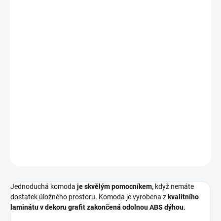
DORUČIT DO:
27.8.2026
MOŽNOSTI
DORUČENÍ
−
+
Přidat do košíku
Jednoduchá komoda
je skvělým pomocníkem,
když nemáte
dostatek úložného prostoru. Komoda je vyrobena z
kvalitního
laminátu v dekoru grafit zakončená odolnou ABS dýhou.
DETAILNÍ INFORMACE
ZEPTAT SE
HLÍDAT
Jednoduchá komoda
je skvělým pomocníkem,
když nemáte
dostatek úložného prostoru. Komoda je vyrobena z
kvalitního
laminátu v dekoru grafit zakončená odolnou ABS dýhou.