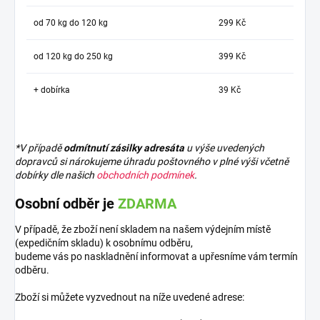
od 70 kg do 120 kg
299 Kč
od 120 kg do 250 kg
399 Kč
+ dobírka
39 Kč
*V případě
odmítnutí zásilky adresáta
u výše uvedených
dopravců si nárokujeme úhradu poštovného v plné výši včetně
dobírky dle našich
obchodních podmínek
.
Osobní odběr je
ZDARMA
V případě, že zboží není skladem na našem výdejním místě
(expedičním skladu) k osobnímu odběru,
budeme vás po naskladnění informovat a upřesníme vám termín
odběru.
Zboží si můžete vyzvednout na níže uvedené adrese: