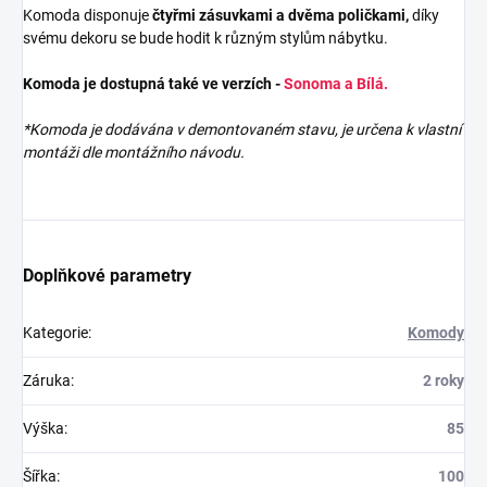
Komoda disponuje
čtyřmi zásuvkami a dvěma poličkami,
díky
svému dekoru se bude hodit k různým stylům nábytku.
Komoda je dostupná také ve verzích -
Sonoma a Bílá.
*Komoda je dodávána v demontovaném stavu, je určena k vlastní
montáži dle montážního návodu.
Doplňkové parametry
Kategorie
:
Komody
Záruka
:
2 roky
Výška
:
85
Šířka
:
100