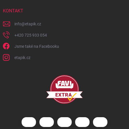
KONTAKT
info
@
etapik.cz
+420 725 933 054
Jsme také na Facebooku
etapik.cz