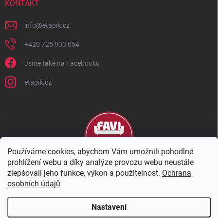
KONTAKT
info
@
etapik.cz
+420 725 933 054
Jsme také na Facebooku
etapik.cz
Používáme cookies, abychom Vám umožnili pohodlné
prohlížení webu a díky analýze provozu webu neustále
zlepšovali jeho funkce, výkon a použitelnost.
Ochrana
osobních údajů
Nastavení