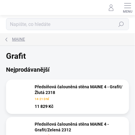
Přejít
na
obsah
Hledat
MAINE
Grafit
Nejprodávanější
Předsíňová čalouněná stěna MAINE 4 - Grafit/
Žlutá 2318
14-21 DNÍ
11 829 Kč
Předsíňová čalouněná stěna MAINE 4 -
Grafit/Zelená 2312