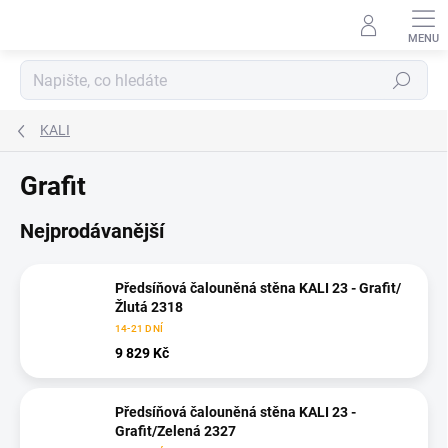
Přejít
na
obsah
Hledat
KALI
Grafit
Nejprodávanější
Předsíňová čalouněná stěna KALI 23 - Grafit/
Žlutá 2318
14-21 DNÍ
9 829 Kč
Předsíňová čalouněná stěna KALI 23 -
Grafit/Zelená 2327