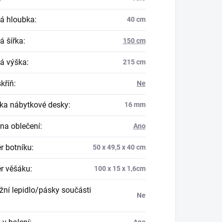
á hloubka
:
40 cm
á šířka
:
150 cm
á výška
:
215 cm
skříň
:
Ne
ka nábytkové desky
:
16 mm
na oblečení
:
Ano
r botníku
:
50 x 49,5 x 40 cm
r věšáku
:
100 x 15 x 1,6cm
ní lepidlo/pásky součásti
Ne