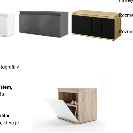
Panely
Rozměr
Rozmě
ografii v
ístem,
í a
litní
m
,
která je