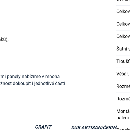
Celkov
Celkov
Celkov
ků),
Šatní 
Tloušť
Věšák 
ými panely nabízíme v mnoha
nost dokoupit i jednotlivé části
Rozmě
Rozmě
Montáž
balení
:
GRAFIT
DUB ARTISAN/ČERNÁ