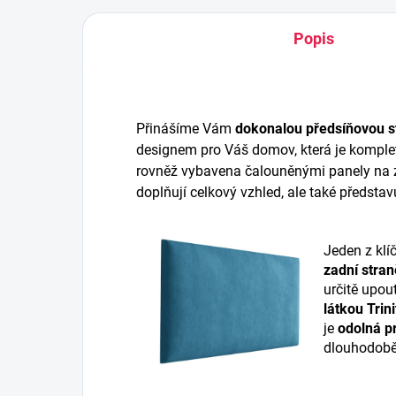
Popis
Přinášíme Vám
dokonalou předsíňovou s
designem pro Váš domov, která je komplet
rovněž vybavena čalouněnými panely na z
doplňují celkový vzhled, ale také představ
Jeden z klí
zadní stran
určitě upou
látkou Trini
je
odolná pr
dlouhodobě