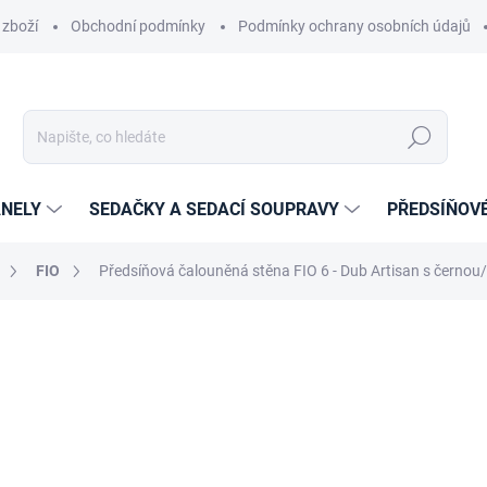
 zboží
Obchodní podmínky
Podmínky ochrany osobních údajů
Hledat
NELY
SEDAČKY A SEDACÍ SOUPRAVY
PŘEDSÍŇOV
FIO
Předsíňová čalouněná stěna FIO 6 - Dub Artisan s černou
cení
ZNAČKA:
ETAPIK
10 179 Kč
8 412,40 Kč
bez DPH
Měrná
14-21 DNÍ
cena: