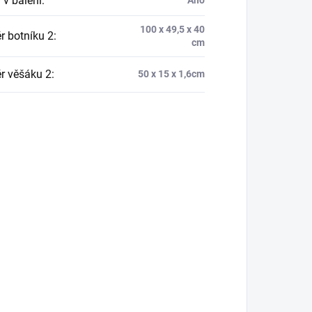
 v balení
:
Ano
100 x 49,5 x 40
 botníku 2
:
cm
r věšáku 2
:
50 x 15 x 1,6cm