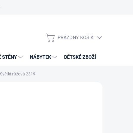
PRÁZDNÝ KOŠÍK
NÁKUPNÍ
KOŠÍK
É STĚNY
NÁBYTEK
DĚTSKÉ ZBOŽÍ
VZORNÍKY 
/Světlá růžová 2319