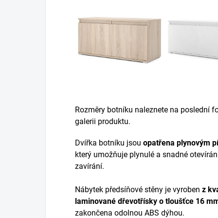
Rozměry botníku naleznete na poslední fot
galerii produktu.
Dvířka botníku jsou
opatřena plynovým p
který umožňuje plynulé a snadné otevírán
zavírání.
Nábytek předsíňové stěny je vyroben
z
kva
laminované dřevotřísky
o tloušťce 16 m
zakončena odolnou ABS dýhou.