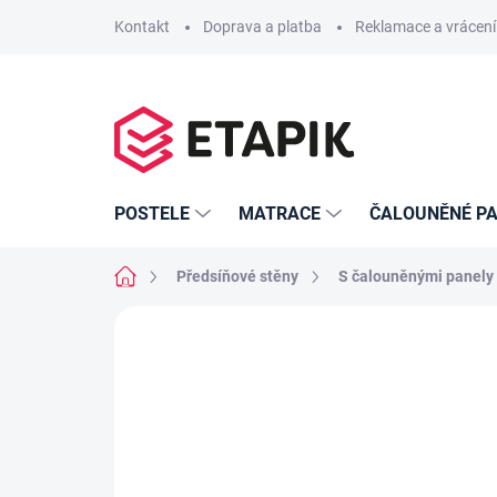
Přejít
Kontakt
Doprava a platba
Reklamace a vrácení
na
obsah
POSTELE
MATRACE
ČALOUNĚNÉ PA
Domů
Předsíňové stěny
S čalouněnými panely
Neohodnoceno
Podrobnosti hodno