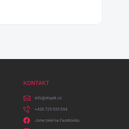
KONTAKT
info
@
etapik.cz
+420 725 933 054
Jsme také na Facebooku