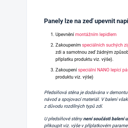
Panely lze na zeď upevnit nap
Upevnění
montážním lepidlem
Zakoupením
speciálních suchých z
zdi a samotnou zeď žádným způsob
příplatku produktu viz. výše).
Zakoupení
speciální NANO lepící p
produktu viz. výše)
Předsíňová stěna je dodávána v demontu v 
návod a spojovací materiál. V balení vša
z důvodu rozdílných typů zdí.
U předsíňové stěny
není součásti balení 
přikoupit viz. výše v příplatkovém parame