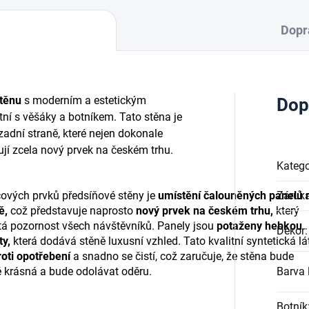
Dopr
těnu
s moderním a estetickým
Dop
ní s věšáky a botníkem. Tato stěna je
adní straně, které nejen dokonale
ují zcela nový prvek na českém trhu.
Katego
čových prvků předsíňové stěny je
umístění čalouněných panelů 
Záruk
ě,
což představuje naprosto
nový prvek na českém trhu,
který
tá pozornost všech návštěvníků. Panely jsou
potaženy hebkou
Dekor
:
ty,
která dodává stěně luxusní vzhled. Tato kvalitní syntetická lá
oti opotřebení
a snadno se čistí, což zaručuje, že stěna bude
 krásná a bude odolávat oděru.
Barva l
Botník