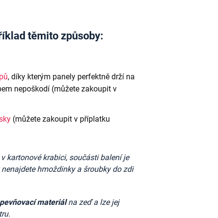
říklad těmito způsoby:
ipů
, díky kterým panely perfektně drží na
em nepoškodí (můžete zakoupit v
ásky
(můžete zakoupit v příplatku
kartonové krabici, součásti balení je
k nenajdete
hmoždinky a šroubky do zdi
upevňovací materiál
na zeď a lze jej
tru.