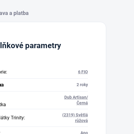
ava a platba
lňkové parametry
rie
:
6 FIO
na
a
:
2 roky
Dub Artisan/
Černá
tka
(2319) Světlá
átky Trinity
:
růžová
:
Ano