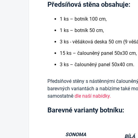
Předsíňová stěna obsahuje:
1 ks – botník 100 cm,
1 ks – botník 50 cm,
3 ks - věšáková deska 50 cm (9 věšá
15 ks – čalouněný panel 50x30 cm,
3 ks – čalouněný panel 50x40 cm.
Předsíňové stěny s nástěnnými čalouněn
barevných variantách a nabízíme také mož
samostatně
dle naší nabídky.
Barevné varianty botníku:
SONOMA
BÍLÁ