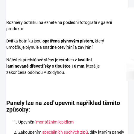
Rozměry botníku naleznete na poslední fotografii v galerii
produktu.
Dvířka botníku jsou
opatřena plynovým pístem,
který
umožňuje plynulé a snadné otevírání a zavírání.
Nábytek předsíňové stěny je vyroben
z
kvalitní
laminované dřevotřísky
o tloušťce 16 mm
,
která je
zakončena odolnou ABS dýhou.
Panely lze na zeď upevnit například těmito
způsoby:
Upevnění
montážním lepidlem
Zakoupením
speciálních suchých zipů
, díky kterým panely