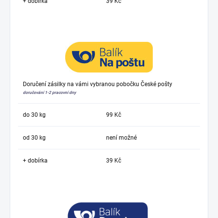
+ dobírka
39 Kč
Doručení zásilky na vámi vybranou pobočku České pošty
doručování 1-2 pracovní dny
do 30 kg
99 Kč
od 30 kg
není možné
+ dobírka
39 Kč