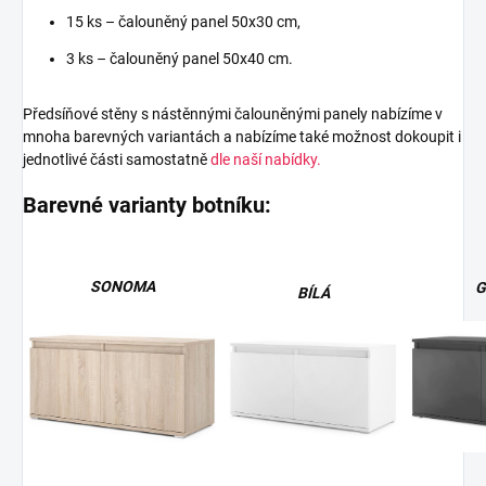
15 ks – čalouněný panel 50x30 cm,
3 ks – čalouněný panel 50x40 cm.
Předsíňové stěny s nástěnnými čalouněnými panely nabízíme v
mnoha barevných variantách a nabízíme také možnost dokoupit i
jednotlivé části samostatně
dle naší nabídky.
Barevné varianty botníku:
SONOMA
G
BÍLÁ