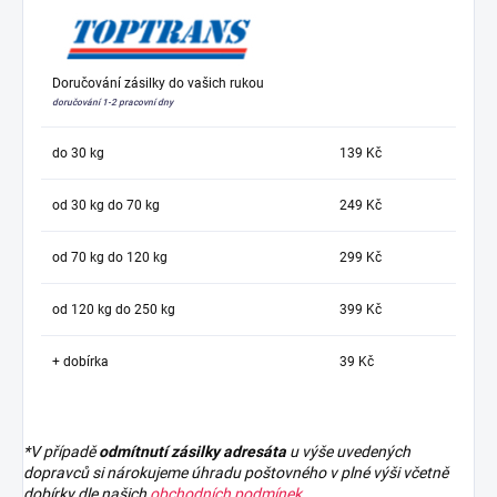
Doručování zásilky do vašich rukou
doručování 1-2 pracovní dny
do 30 kg
139 Kč
od 30 kg do 70 kg
249 Kč
od 70 kg do 120 kg
299 Kč
od 120 kg do 250 kg
399 Kč
+ dobírka
39 Kč
*V případě
odmítnutí zásilky adresáta
u výše uvedených
dopravců si nárokujeme úhradu poštovného v plné výši včetně
dobírky dle našich
obchodních podmínek
.