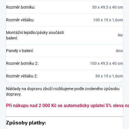
Rozměr botníku
:
50 x 49,5 x 40 cm
Rozměr věšáku
:
100 x 15 x 1,6cm
Montážní lepidlo/pásky součásti
Ne
balení
:
Panely v balení
:
Ano
Rozměr botníku 2
:
100 x 49,5 x 40 cm
Rozměr věšáku 2
:
50 x 15 x 1,6cm
Náklady na dopravu zboží rozlišujeme podle zvoleného způsobu
dopravy.
Při nákupu nad 2 000 Kč se automaticky uplatní 5% sleva n
Způsoby platby: