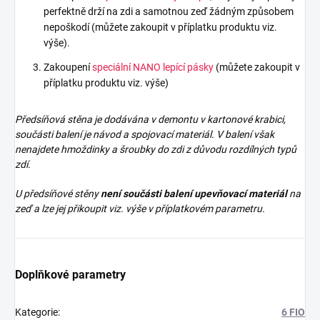
perfektně drží na zdi a samotnou zeď žádným způsobem
nepoškodí (můžete zakoupit v příplatku produktu viz.
výše).
Zakoupení
speciální NANO lepící pásky
(můžete zakoupit v
příplatku produktu viz. výše)
Předsíňová stěna je dodávána v demontu v kartonové krabici,
součásti balení je návod a spojovací materiál. V balení však
nenajdete
hmoždinky a šroubky do zdi z důvodu rozdílných typů
zdí.
U předsíňové stěny
není součásti balení upevňovací materiál
na
zeď a lze jej přikoupit viz. výše v příplatkovém parametru.
Doplňkové parametry
Kategorie
:
6 FIO