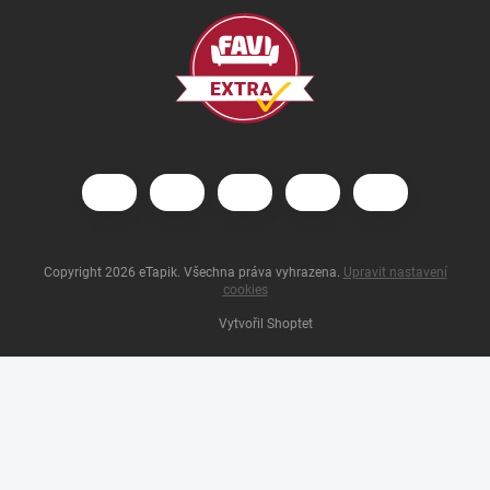
Copyright 2026
eTapik
. Všechna práva vyhrazena.
Upravit nastavení
cookies
Vytvořil Shoptet