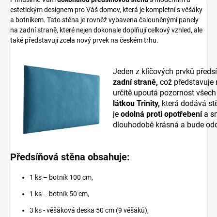
estetickým designem pro Váš domov, která je kompletní s věšáky
a botníkem. Tato stěna je rovněž vybavena čalouněnými panely
na zadní straně, které nejen dokonale doplňují celkový vzhled, ale
také představují zcela nový prvek na českém trhu.
Jeden z klíčových prvků předs
zadní straně,
což představuje
určitě upoutá pozornost všech
látkou Trinity,
která dodává stě
je
odolná proti opotřebení
a sn
dlouhodobě krásná a bude odo
Předsíňová stěna obsahuje:
1 ks – botník 100 cm,
1 ks – botník 50 cm,
3 ks - věšáková deska 50 cm (9 věšáků),