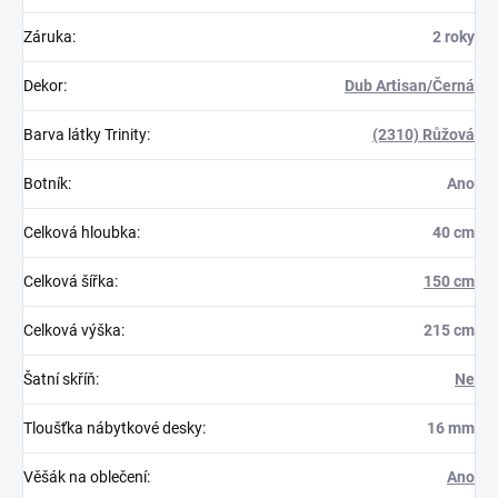
Záruka
:
2 roky
Dekor
:
Dub Artisan/Černá
Barva látky Trinity
:
(2310) Růžová
Botník
:
Ano
Celková hloubka
:
40 cm
Celková šířka
:
150 cm
Celková výška
:
215 cm
Šatní skříň
:
Ne
Tloušťka nábytkové desky
:
16 mm
Věšák na oblečení
:
Ano