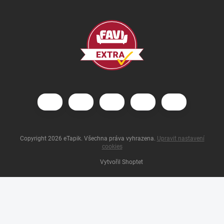
Copyright 2026
eTapik
. Všechna práva vyhrazena.
Upravit nastavení
cookies
Vytvořil Shoptet