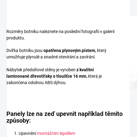
Rozměry botníku naleznete na poslední fotografii v galerii
produktu.
Dvířka botníku jsou
opatřena plynovým pístem,
který
umožňuje plynulé a snadné otevírání a zavírání.
Nábytek předsíňové stěny je vyroben
z
kvalitní
laminované dřevotřísky
o tloušťce 16 mm
,
která je
zakončena odolnou ABS dýhou.
Panely lze na zeď upevnit například těmito
způsoby:
Upevnění
montážním lepidlem