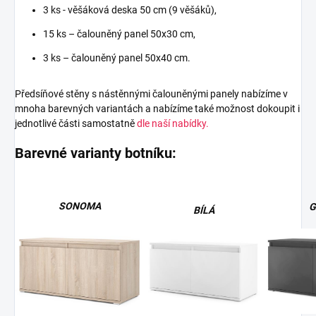
3 ks - věšáková deska 50 cm (9 věšáků),
15 ks – čalouněný panel 50x30 cm,
3 ks – čalouněný panel 50x40 cm.
Předsíňové stěny s nástěnnými čalouněnými panely nabízíme v
mnoha barevných variantách a nabízíme také možnost dokoupit i
jednotlivé části samostatně
dle naší nabídky.
Barevné varianty botníku:
SONOMA
G
BÍLÁ