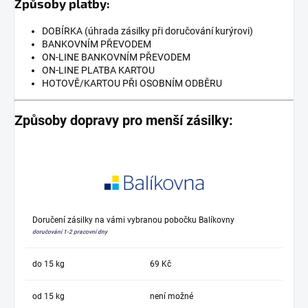
Způsoby platby:
DOBÍRKA (úhrada zásilky při doručování kurýrovi)
BANKOVNÍM PŘEVODEM
ON-LINE BANKOVNÍM PŘEVODEM
ON-LINE PLATBA KARTOU
HOTOVĚ/KARTOU PŘI OSOBNÍM ODBĚRU
Způsoby dopravy pro menší zásilky:
Doručení zásilky na vámi vybranou pobočku Balíkovny
doručování 1-2 pracovní dny
do 15 kg
69 Kč
od 15 kg
není možné