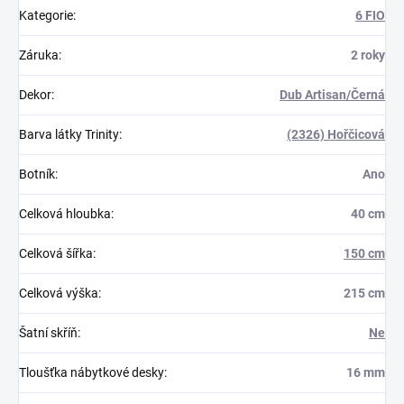
Kategorie
:
6 FIO
Záruka
:
2 roky
Dekor
:
Dub Artisan/Černá
Barva látky Trinity
:
(2326) Hořčicová
Botník
:
Ano
Celková hloubka
:
40 cm
Celková šířka
:
150 cm
Celková výška
:
215 cm
Šatní skříň
:
Ne
Tloušťka nábytkové desky
:
16 mm