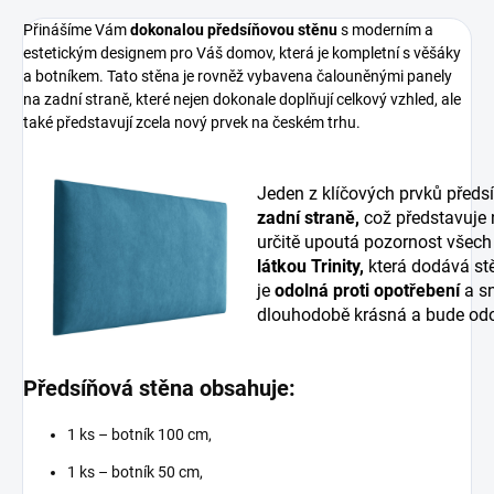
Přinášíme Vám
dokonalou předsíňovou stěnu
s moderním a
estetickým designem pro Váš domov, která je kompletní s věšáky
a botníkem. Tato stěna je rovněž vybavena čalouněnými panely
na zadní straně, které nejen dokonale doplňují celkový vzhled, ale
také představují zcela nový prvek na českém trhu.
Jeden z klíčových prvků předs
zadní straně,
což představuje
určitě upoutá pozornost všech
látkou Trinity,
která dodává stě
je
odolná proti opotřebení
a sn
dlouhodobě krásná a bude odo
Předsíňová stěna obsahuje:
1 ks – botník 100 cm,
1 ks – botník 50 cm,