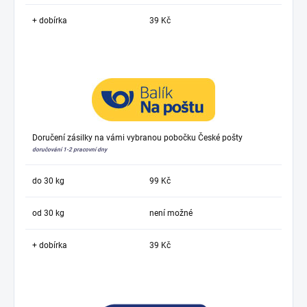
+ dobírka
39 Kč
Doručení zásilky na vámi vybranou pobočku České pošty
doručování 1-2 pracovní dny
do 30 kg
99 Kč
od 30 kg
není možné
+ dobírka
39 Kč