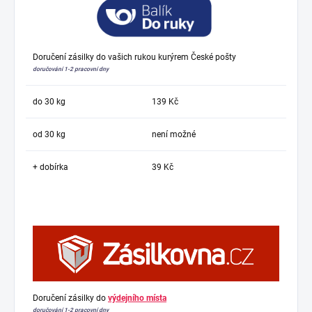
Doručení zásilky do vašich rukou kurýrem České pošty
doručování 1-2 pracovní dny
do 30 kg
139 Kč
od 30 kg
není možné
+ dobírka
39 Kč
Doručení zásilky do
výdejního místa
doručování 1-2 pracovní dny