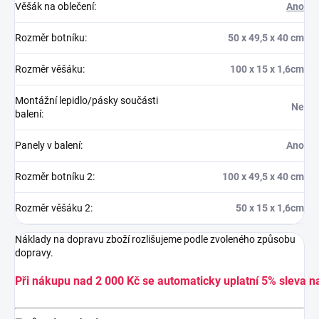
Věšák na oblečení
:
Ano
Rozměr botníku
:
50 x 49,5 x 40 cm
Rozměr věšáku
:
100 x 15 x 1,6cm
Montážní lepidlo/pásky součásti
Ne
balení
:
Panely v balení
:
Ano
Rozměr botníku 2
:
100 x 49,5 x 40 cm
Rozměr věšáku 2
:
50 x 15 x 1,6cm
Náklady na dopravu zboží rozlišujeme podle zvoleného způsobu
dopravy.
Při nákupu nad 2 000 Kč se automaticky uplatní 5% sleva n