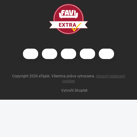
Copyright 2026
eTapik
. Všechna práva vyhrazena.
Upravit nastavení
cookies
Vytvořil Shoptet