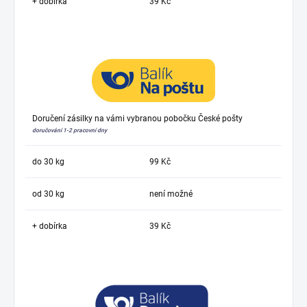
+ dobírka
39 Kč
Doručení zásilky na vámi vybranou pobočku České pošty
doručování 1-2 pracovní dny
do 30 kg
99 Kč
od 30 kg
není možné
+ dobírka
39 Kč