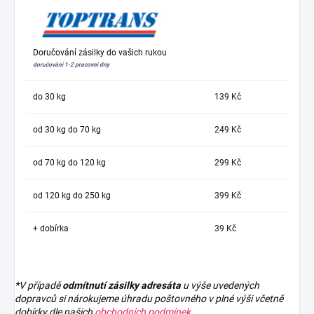
Doručování zásilky do vašich rukou
doručování 1-2 pracovní dny
do 30 kg
139 Kč
od 30 kg do 70 kg
249 Kč
od 70 kg do 120 kg
299 Kč
od 120 kg do 250 kg
399 Kč
+ dobírka
39 Kč
*V případě
odmítnutí zásilky adresáta
u výše uvedených
dopravců si nárokujeme úhradu poštovného v plné výši včetně
dobírky dle našich
obchodních podmínek
.