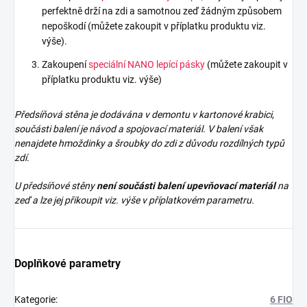
perfektně drží na zdi a samotnou zeď žádným způsobem
nepoškodí (můžete zakoupit v příplatku produktu viz.
výše).
Zakoupení
speciální NANO lepící pásky
(můžete zakoupit v
příplatku produktu viz. výše)
Předsíňová stěna je dodávána v demontu v kartonové krabici,
součásti balení je návod a spojovací materiál. V balení však
nenajdete
hmoždinky a šroubky do zdi z důvodu rozdílných typů
zdí.
U předsíňové stěny
není součásti balení upevňovací materiál
na
zeď a lze jej přikoupit viz. výše v příplatkovém parametru.
Doplňkové parametry
Kategorie
:
6 FIO