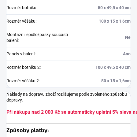
Rozměr botníku
:
50 x 49,5 x 40 cm
Rozměr věšáku
:
100 x 15 x 1,6cm
Montážní lepidlo/pásky součásti
Ne
balení
:
Panely v balení
:
Ano
Rozměr botníku 2
:
100 x 49,5 x 40 cm
Rozměr věšáku 2
:
50 x 15 x 1,6cm
Náklady na dopravu zboží rozlišujeme podle zvoleného způsobu
dopravy.
Při nákupu nad 2 000 Kč se automaticky uplatní 5% sleva n
Způsoby platby: