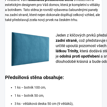
estetickým designem pro Váš domov, která je kompletní s věšáky
a botníkem. Tato stěna je rovněž vybavena čalouněnými panely
na zadní straně, které nejen dokonale doplňují celkový vzhled, ale
také představují zcela nový prvek na českém trhu.
Jeden z klíčových prvků předs
zadní straně,
což představuje
určitě upoutá pozornost všech
látkou Trinity,
která dodává stě
je
odolná proti opotřebení
a sn
dlouhodobě krásná a bude odo
Předsíňová stěna obsahuje:
1 ks – botník 100 cm,
1 ks – botník 50 cm,
3 ks - věšáková deska 50 cm (9 věšáků),