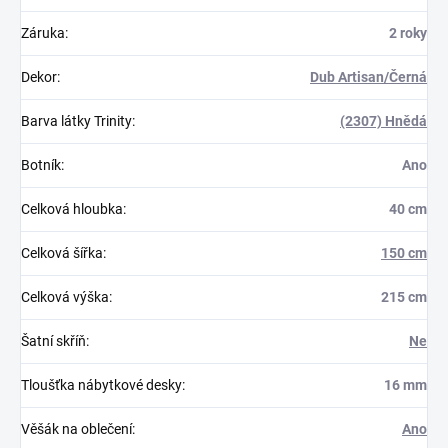
Záruka
:
2 roky
Dekor
:
Dub Artisan/Černá
Barva látky Trinity
:
(2307) Hnědá
Botník
:
Ano
Celková hloubka
:
40 cm
Celková šířka
:
150 cm
Celková výška
:
215 cm
Šatní skříň
:
Ne
Tloušťka nábytkové desky
:
16 mm
Věšák na oblečení
:
Ano