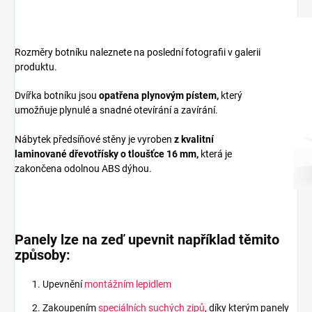
Rozměry botníku naleznete na poslední fotografii v galerii
produktu.
Dvířka botníku jsou
opatřena plynovým pístem,
který
umožňuje plynulé a snadné otevírání a zavírání.
Nábytek předsíňové stěny je vyroben
z
kvalitní
laminované dřevotřísky
o tloušťce 16 mm
,
která je
zakončena odolnou ABS dýhou.
Panely lze na zeď upevnit například těmito
způsoby:
Upevnění
montážním lepidlem
Zakoupením
speciálních suchých zipů
, díky kterým panely