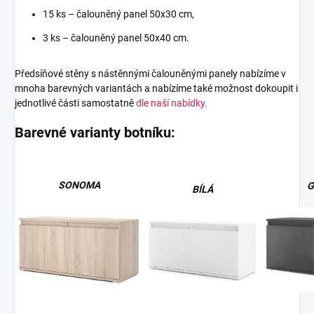
15 ks – čalouněný panel 50x30 cm,
3 ks – čalouněný panel 50x40 cm.
Předsíňové stěny s nástěnnými čalouněnými panely nabízíme v
mnoha barevných variantách a nabízíme také možnost dokoupit i
jednotlivé části samostatně
dle naší nabídky.
Barevné varianty botníku:
SONOMA
G
BÍLÁ