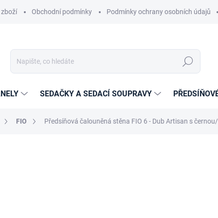
 zboží
Obchodní podmínky
Podmínky ochrany osobních údajů
Hledat
NELY
SEDAČKY A SEDACÍ SOUPRAVY
PŘEDSÍŇOV
FIO
Předsíňová čalouněná stěna FIO 6 - Dub Artisan s černo
cení
ZNAČKA:
ETAPIK
10 179 Kč
8 412,40 Kč
bez DPH
Měrná
14-21 DNÍ
cena: