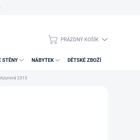
PRÁZDNÝ KOŠÍK
NÁKUPNÍ
KOŠÍK
É STĚNY
NÁBYTEK
DĚTSKÉ ZBOŽÍ
VZORNÍKY 
u/Azurová 2313