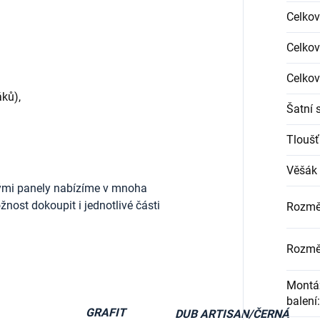
Celkov
Celkov
Celkov
ků),
Šatní 
Tloušť
Věšák 
ými panely nabízíme v mnoha
nost dokoupit i jednotlivé části
Rozmě
Rozmě
Montáž
balení
:
GRAFIT
DUB ARTISAN/ČERNÁ