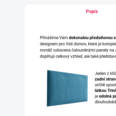
Popis
Přinášíme Vám
dokonalou předsíňovou s
designem pro Váš domov, která je komplet
rovněž vybavena čalouněnými panely na z
doplňují celkový vzhled, ale také představ
Jeden z klí
zadní stran
určitě upou
látkou Trini
je
odolná pr
dlouhodobě