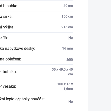
á hloubka
:
40 cm
á šířka
:
150 cm
á výška
:
215 cm
skříň
:
Ne
ka nábytkové desky
:
16 mm
na oblečení
:
Ano
50 x 49,5 x 40
r botníku
:
cm
100 x 15 x
r věšáku
:
1,6cm
ní lepidlo/pásky součásti
Ne