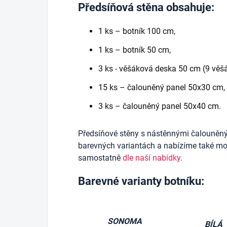
Předsíňová stěna obsahuje:
1 ks – botník 100 cm,
1 ks – botník 50 cm,
3 ks - věšáková deska 50 cm (9 věšá
15 ks – čalouněný panel 50x30 cm,
3 ks – čalouněný panel 50x40 cm.
Předsíňové stěny s nástěnnými čalouněn
barevných variantách a nabízíme také mož
samostatně
dle naší nabídky.
Barevné varianty botníku:
SONOMA
BÍLÁ