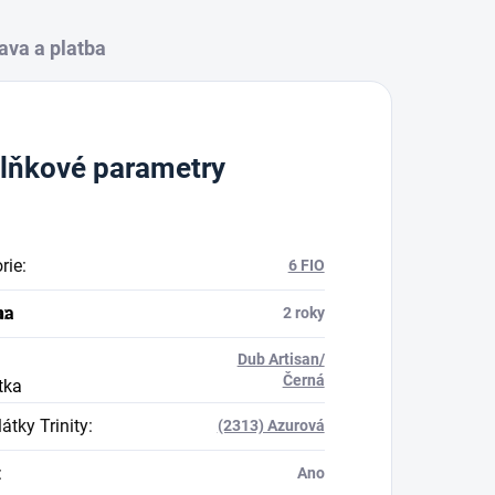
ava a platba
lňkové parametry
rie
:
6 FIO
na
a
:
2 roky
Dub Artisan/
Černá
tka
átky Trinity
:
(2313) Azurová
:
Ano