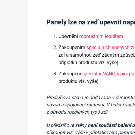
Panely lze na zeď upevnit nap
Upevnění
montážním lepidlem
Zakoupením
speciálních suchých z
zdi a samotnou zeď žádným způsob
příplatku produktu viz. výše).
Zakoupení
speciální NANO lepící p
produktu viz. výše)
Předsíňová stěna je dodávána v demontu v 
návod a spojovací materiál. V balení vša
z důvodu rozdílných typů zdí.
U předsíňové stěny
není součásti balení 
přikoupit viz. výše v příplatkovém parame