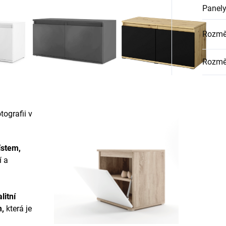
Panely
Rozměr
Rozmě
ografii v
ístem,
í a
litní
m
,
která je