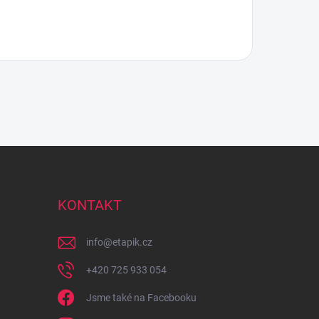
KONTAKT
info
@
etapik.cz
+420 725 933 054
Jsme také na Facebooku