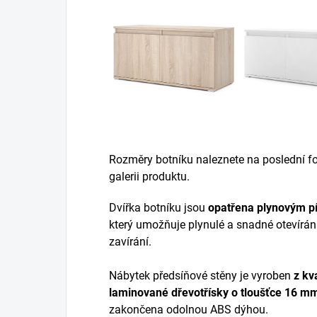
Rozměry botníku naleznete na poslední fot
galerii produktu.
Dvířka botníku jsou
opatřena plynovým p
který umožňuje plynulé a snadné otevírán
zavírání.
Nábytek předsíňové stěny je vyroben
z
kva
laminované dřevotřísky
o tloušťce 16 m
zakončena odolnou ABS dýhou.