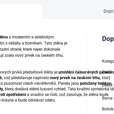
Dopr
těnu
s moderním a estetickým
Dop
ní s věšáky a botníkem. Tato stěna je
adní straně, které nejen dokonale
ují zcela nový prvek na českém trhu.
Katego
čových prvků předsíňové stěny je
umístění čalouněných panelů 
Záruk
ě,
což představuje naprosto
nový prvek na českém trhu,
který
tá pozornost všech návštěvníků. Panely jsou
potaženy hebkou
Dekor
:
ty,
která dodává stěně luxusní vzhled. Tato kvalitní syntetická lá
oti opotřebení
a snadno se čistí, což zaručuje, že stěna bude
Barva l
 krásná a bude odolávat oděru.
Botník