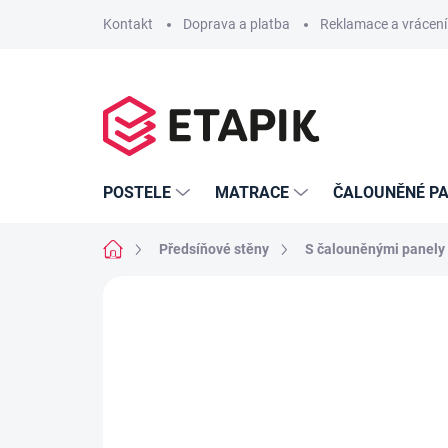
Přejít
Kontakt
Doprava a platba
Reklamace a vrácení
na
obsah
POSTELE
MATRACE
ČALOUNĚNÉ PA
Domů
Předsíňové stěny
S čalouněnými panely
Neohodnoceno
Podrobnosti hodno