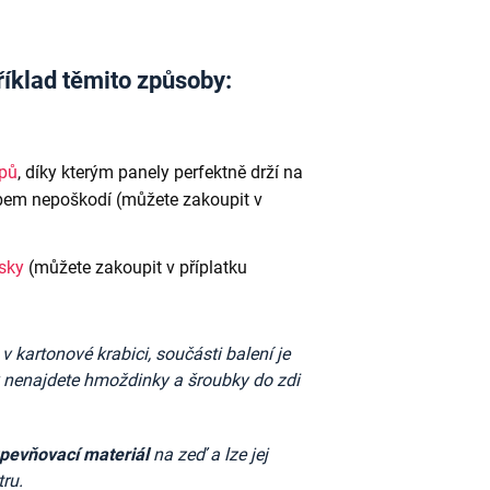
říklad těmito způsoby:
ipů
, díky kterým panely perfektně drží na
em nepoškodí (můžete zakoupit v
ásky
(můžete zakoupit v příplatku
kartonové krabici, součásti balení je
k nenajdete
hmoždinky a šroubky do zdi
upevňovací materiál
na zeď a lze jej
tru.