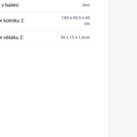
 v balení
:
Ano
100 x 49,5 x 40
 botníku 2
:
cm
r věšáku 2
:
50 x 15 x 1,6cm