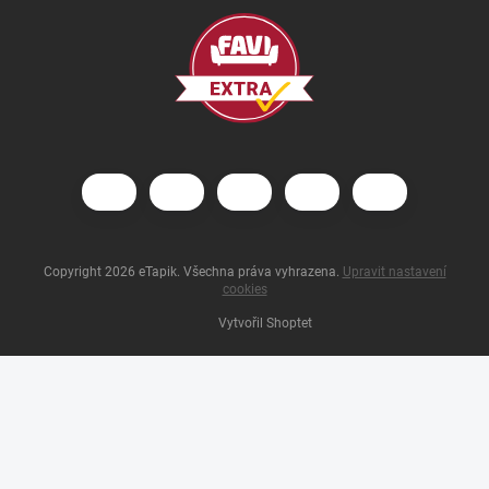
Copyright 2026
eTapik
. Všechna práva vyhrazena.
Upravit nastavení
cookies
Vytvořil Shoptet