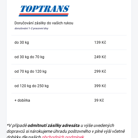
Doručování zásilky do vašich rukou
doručování 1-2 pracovní dny
do 30 kg
139 Kč
od 30 kg do 70 kg
249 Kč
od 70 kg do 120 kg
299 Kč
od 120 kg do 250 kg
399 Kč
+ dobírka
39 Kč
*V případě
odmítnutí zásilky adresáta
u výše uvedených
dopravců si nárokujeme úhradu poštovného v plné výši včetně
dobírky dle našich
obchodních podmínek
.