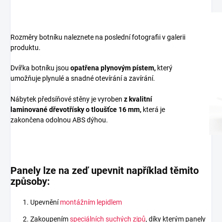
Rozměry botníku naleznete na poslední fotografii v galerii
produktu.
Dvířka botníku jsou
opatřena plynovým pístem,
který
umožňuje plynulé a snadné otevírání a zavírání.
Nábytek předsíňové stěny je vyroben
z
kvalitní
laminované dřevotřísky
o tloušťce 16 mm
,
která je
zakončena odolnou ABS dýhou.
Panely lze na zeď upevnit například těmito
způsoby:
Upevnění
montážním lepidlem
Zakoupením
speciálních suchých zipů
, díky kterým panely