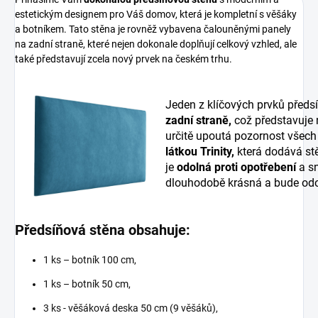
estetickým designem pro Váš domov, která je kompletní s věšáky
a botníkem. Tato stěna je rovněž vybavena čalouněnými panely
na zadní straně, které nejen dokonale doplňují celkový vzhled, ale
také představují zcela nový prvek na českém trhu.
Jeden z klíčových prvků předs
zadní straně,
což představuje
určitě upoutá pozornost všech
látkou Trinity,
která dodává stě
je
odolná proti opotřebení
a sn
dlouhodobě krásná a bude odo
Předsíňová stěna obsahuje:
1 ks – botník 100 cm,
1 ks – botník 50 cm,
3 ks - věšáková deska 50 cm (9 věšáků),