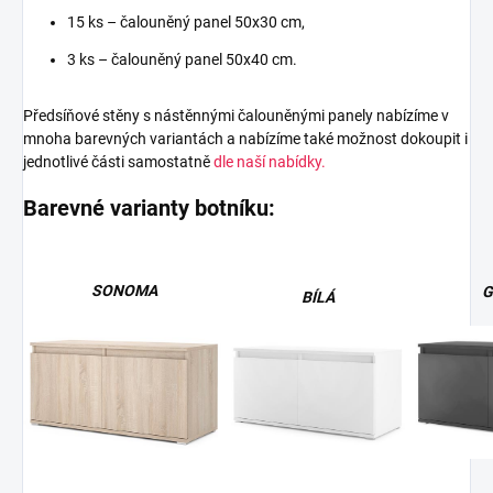
15 ks – čalouněný panel 50x30 cm,
3 ks – čalouněný panel 50x40 cm.
Předsíňové stěny s nástěnnými čalouněnými panely nabízíme v
mnoha barevných variantách a nabízíme také možnost dokoupit i
jednotlivé části samostatně
dle naší nabídky.
Barevné varianty botníku:
SONOMA
G
BÍLÁ