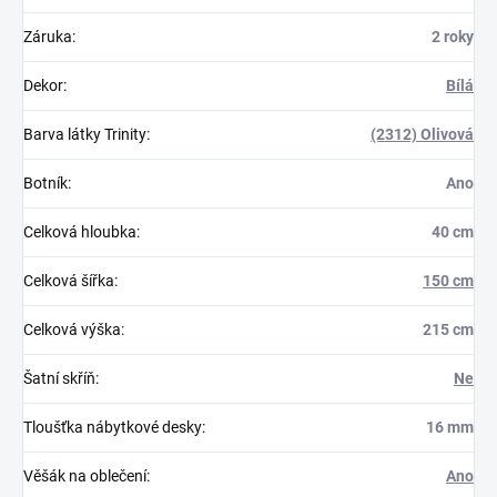
Záruka
:
2 roky
Dekor
:
Bílá
Barva látky Trinity
:
(2312) Olivová
Botník
:
Ano
Celková hloubka
:
40 cm
Celková šířka
:
150 cm
Celková výška
:
215 cm
Šatní skříň
:
Ne
Tloušťka nábytkové desky
:
16 mm
Věšák na oblečení
:
Ano