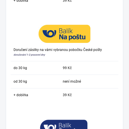
+ dobírka
39 Kč
Doručení zásilky na vámi vybranou pobočku České pošty
doručování 1-2 pracovní dny
do 30 kg
99 Kč
od 30 kg
není možné
+ dobírka
39 Kč