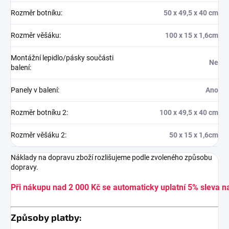
Rozměr botníku
:
50 x 49,5 x 40 cm
Rozměr věšáku
:
100 x 15 x 1,6cm
Montážní lepidlo/pásky součásti
Ne
balení
:
Panely v balení
:
Ano
Rozměr botníku 2
:
100 x 49,5 x 40 cm
Rozměr věšáku 2
:
50 x 15 x 1,6cm
Náklady na dopravu zboží rozlišujeme podle zvoleného způsobu
dopravy.
Při nákupu nad 2 000 Kč se automaticky uplatní 5% sleva n
Způsoby platby: