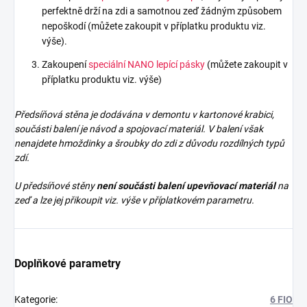
perfektně drží na zdi a samotnou zeď žádným způsobem
nepoškodí (můžete zakoupit v příplatku produktu viz.
výše).
Zakoupení
speciální NANO lepící pásky
(můžete zakoupit v
příplatku produktu viz. výše)
Předsíňová stěna je dodávána v demontu v kartonové krabici,
součásti balení je návod a spojovací materiál. V balení však
nenajdete
hmoždinky a šroubky do zdi z důvodu rozdílných typů
zdí.
U předsíňové stěny
není součásti balení upevňovací materiál
na
zeď a lze jej přikoupit viz. výše v příplatkovém parametru.
Doplňkové parametry
Kategorie
:
6 FIO